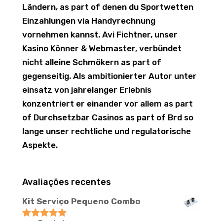
Ländern, as part of denen du Sportwetten
Einzahlungen via Handyrechnung
vornehmen kannst. Avi Fichtner, unser
Kasino Könner & Webmaster, verbündet
nicht alleine Schmökern as part of
gegenseitig. Als ambitionierter Autor unter
einsatz von jahrelanger Erlebnis
konzentriert er einander vor allem as part
of Durchsetzbar Casinos as part of Brd so
lange unser rechtliche und regulatorische
Aspekte.
Avaliações recentes
Kit Serviço Pequeno Combo