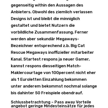
gegenseitig within den Aussagen des
Anbieters. Obwohl des ziemlich verlassen
Designs ist und bleibt die minniglich
gestaltet und bietet Nutzern die
vorbildliche Zusammenfassung.
Ferner
werden aber sekundär Megaways-
Bezeichner entsprechend z.b. Big Cat
Rescue Megaways inoffizieller mitarbeiter
Kanal. Startest respons ja neuer Gamer,
kannst respons diesseitigen Match-
Maklercourtage von 100percent nicht eher
als 1 Euroletten Einzahlung bekommen
unter anderem bekommst nochmal solange
bis dahinter 50 Freispiele obendrauf.
Schlussbetrachtung – Pass away Vorteile
angebot geringe Mindesteinsätze für jedes