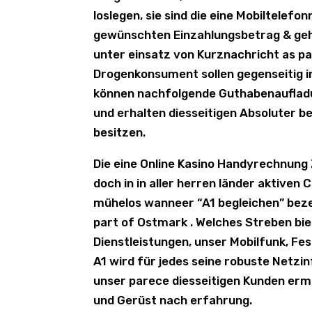
loslegen, sie sind die eine Mobiltelef
gewünschten Einzahlungsbetrag & geh
unter einsatz von Kurznachricht as p
Drogenkonsument sollen gegenseitig i
können nachfolgende Guthabenaufladu
und erhalten diesseitigen Absoluter b
besitzen.
Die eine Online Kasino Handyrechnun
doch in in aller herren länder aktiven 
mühelos wanneer “A1 begleichen” beze
part of Ostmark . Welches Streben bi
Dienstleistungen, unser Mobilfunk, Fe
A1 wird für jedes seine robuste Netzi
unser parece diesseitigen Kunden ermö
und Gerüst nach erfahrung.