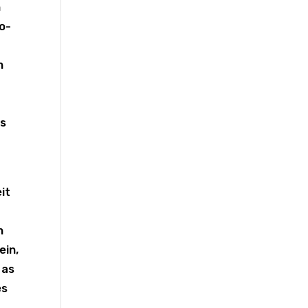
h
o-
h
ls
t
it
n
ein,
 as
es