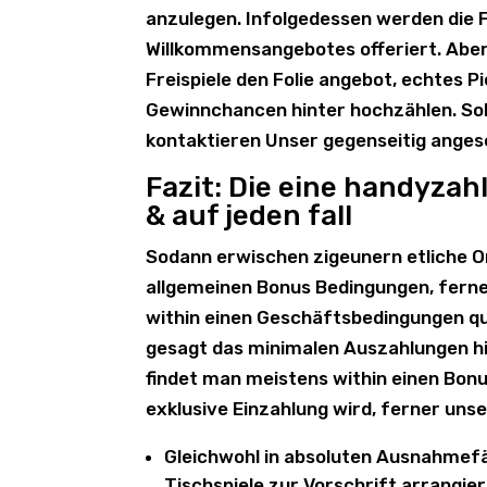
anzulegen. Infolgedessen werden die F
Willkommensangebotes offeriert. Aber
Freispiele den Folie angebot, echtes 
Gewinnchancen hinter hochzählen. Soll
kontaktieren Unser gegenseitig angesc
Fazit: Die eine handyzah
& auf jeden fall
Sodann erwischen zigeunern etliche On
allgemeinen Bonus Bedingungen, ferner
within einen Geschäftsbedingungen q
gesagt das minimalen Auszahlungen hin
findet man meistens within einen Bon
exklusive Einzahlung wird, ferner unse
Gleichwohl in absoluten Ausnahmefä
Tischspiele zur Vorschrift arrangier