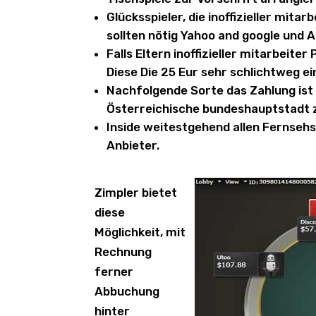
Glücksspieler, die inoffizieller mit
sollten nötig Yahoo and google und 
Falls Eltern inoffizieller mitarbeite
Diese Die 25 Eur sehr schlichtweg ei
Nachfolgende Sorte das Zahlung ist u
Österreichische bundeshauptstadt z
Inside weitestgehend allen Fernseh
Anbieter.
Zimpler bietet
diese
Möglichkeit, mit
Rechnung
ferner
Abbuchung
hinter