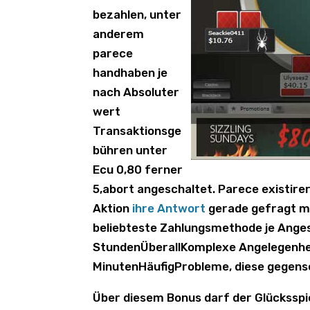
bezahlen, unter
anderem
parece
handhaben je
nach Absoluter
wert
Transaktionsge
bühren unter
Ecu 0,80 ferner
5,abort angeschaltet. Parece existire
Aktion
ihre Antwort
gerade gefragt ma
beliebteste Zahlungsmethode je Ange
StundenÜberallKomplexe Angelegenhei
MinutenHäufigProbleme, diese gegense
Über diesem Bonus darf der Glücksspi