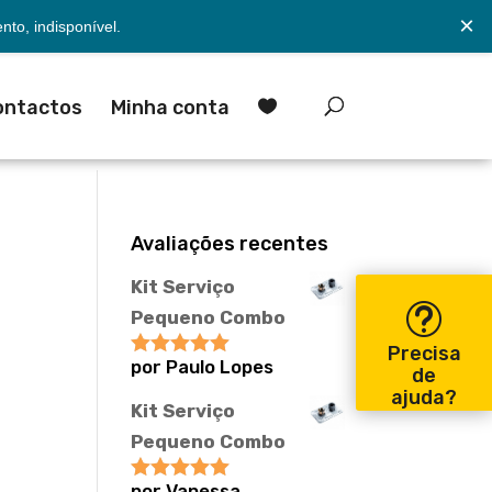
×
to, indisponível.
ontactos
Minha conta

Avaliações recentes
Kit Serviço
Pequeno Combo
Precisa
por Paulo Lopes
Avaliação
5
de
de 5
ajuda?
Kit Serviço
Pequeno Combo
por Vanessa