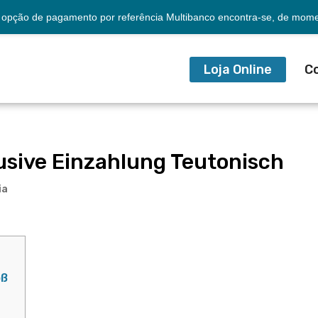
opção de pagamento por referência Multibanco encontra-se, de momen
Loja Online
C
usive Einzahlung Teutonisch
ia
oß