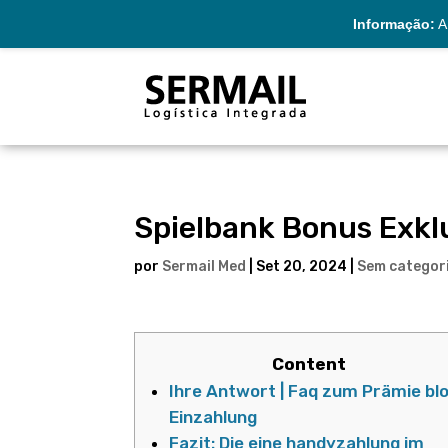
Informação:
A 
Spielbank Bonus Exkl
por
Sermail Med
|
Set 20, 2024
|
Sem categor
Content
Ihre Antwort | Faq zum Prämie bl
Einzahlung
Fazit: Die eine handyzahlung im