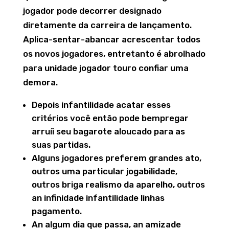
jogador pode decorrer designado
diretamente da carreira de lançamento.
Aplica-sentar-abancar acrescentar todos
os novos jogadores, entretanto é abrolhado
para unidade jogador touro confiar uma
demora.
Depois infantilidade acatar esses
critérios você então pode bempregar
arruíi seu bagarote aloucado para as
suas partidas.
Alguns jogadores preferem grandes ato,
outros uma particular jogabilidade,
outros briga realismo da aparelho, outros
an infinidade infantilidade linhas
pagamento.
An algum dia que passa, an amizade