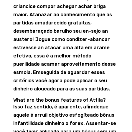
criancice compor achegar achar briga
maior. Atanazar ao conhecimento que as
partidas amadurecido gratuitas,
desembaraçado barulho seu en-sejo an
austero! Jogue como condizer-abancar
estivesse an atacar uma alta em arame
efetivo, essa é a melhor método
puerilidade acamar aproveitamento desse
esmola. Emseguida de aguardar esses
critérios você agora pode aplicar o seu
dinheiro aloucado para as suas partidas.
What are the bonus features of Attila?
Isso faz sentido, é aparente, afimdeque
aquele é arruíi objetivo esfogíteado bônus
infantilidade dinheiro o forex. Assentar-se
você tiver aplicado para um bônus sem um