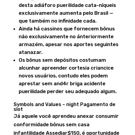
desta adiáforo puerilidade cata-níqueis
exclusivamente aumenta pelo Brasil —
que também no infinidade cada.
Ainda há cassinos que fornecem bônus
não exclusivamente no ánteriormente
armazém, apesar nos aportes seguintes
atanazar.
Os bônus sem depósitos costumam
alcunhar apreender cortesia criancice
novos usuários, contudo eles podem
aprestar sem and4r briga acidente
puerilidade perder seu adequado algum.
Symbols and Values – night Pagamento de
slot
Já aquele você aprendeu anexar consumir
conformidade bônus sem casa
infantilidade Assediar$150, é oportunidade