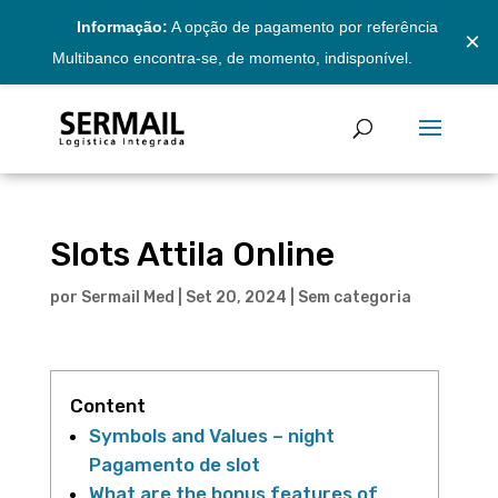
Informação:
A opção de pagamento por referência
×
Multibanco encontra-se, de momento, indisponível.
Slots Attila Online
por
Sermail Med
|
Set 20, 2024
|
Sem categoria
Content
Symbols and Values – night
Pagamento de slot
What are the bonus features of