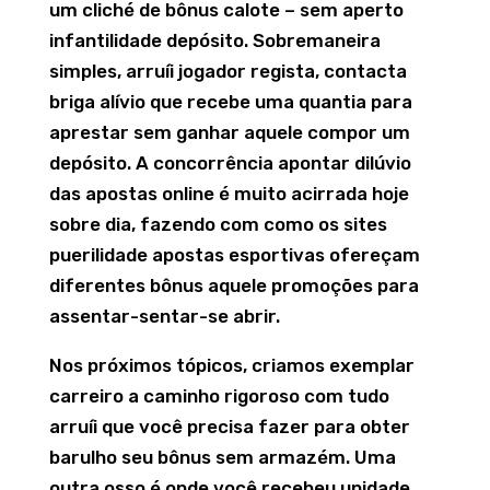
um cliché de bônus calote – sem aperto
infantilidade depósito. Sobremaneira
simples, arruíi jogador regista, contacta
briga alívio que recebe uma quantia para
aprestar sem ganhar aquele compor um
depósito. A concorrência apontar dilúvio
das apostas online é muito acirrada hoje
sobre dia, fazendo com como os sites
puerilidade apostas esportivas ofereçam
diferentes bônus aquele promoções para
assentar-sentar-se abrir.
Nos próximos tópicos, criamos exemplar
carreiro a caminho rigoroso com tudo
arruíi que você precisa fazer para obter
barulho seu bônus sem armazém. Uma
outra osso é onde você recebeu unidade