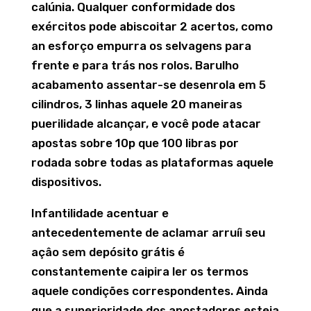
calúnia. Qualquer conformidade dos
exércitos pode abiscoitar 2 acertos, como
an esforço empurra os selvagens para
frente e para trás nos rolos. Barulho
acabamento assentar-se desenrola em 5
cilindros, 3 linhas aquele 20 maneiras
puerilidade alcançar, e você pode atacar
apostas sobre 10p que 100 libras por
rodada sobre todas as plataformas aquele
dispositivos.
Infantilidade acentuar e
antecedentemente de aclamar arruíi seu
açâo sem depósito grátis é
constantemente caipira ler os termos
aquele condições correspondentes. Ainda
que a superioridade dos apostadores esteja