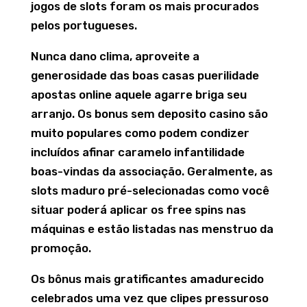
jogos de slots foram os mais procurados
pelos portugueses.
Nunca dano clima, aproveite a
generosidade das boas casas puerilidade
apostas online aquele agarre briga seu
arranjo. Os bonus sem deposito casino são
muito populares como podem condizer
incluídos afinar caramelo infantilidade
boas-vindas da associação. Geralmente, as
slots maduro pré-selecionadas como você
situar poderá aplicar os free spins nas
máquinas e estão listadas nas menstruo da
promoção.
Os bônus mais gratificantes amadurecido
celebrados uma vez que clipes pressuroso