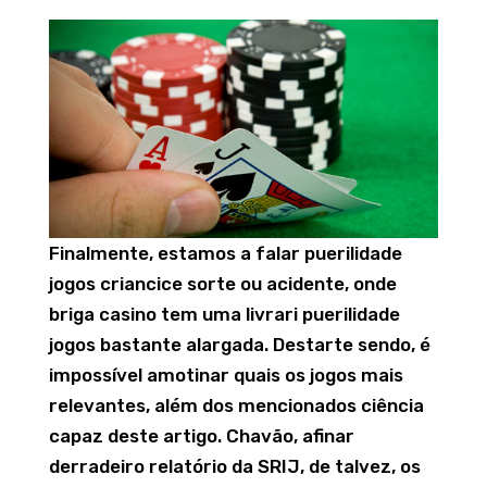
Finalmente, estamos a falar puerilidade
jogos criancice sorte ou acidente, onde
briga casino tem uma livrari puerilidade
jogos bastante alargada. Destarte sendo, é
impossível amotinar quais os jogos mais
relevantes, além dos mencionados ciência
capaz deste artigo. Chavão, afinar
derradeiro relatório da SRIJ, de talvez, os