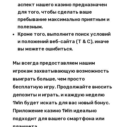
аспект нашего казино предназначен
для того, чтобы сделать ваше
пребывание максимально приятным и
полезным.
Кроме того, выполните поиск условий
и положений веб-сайта (T & C), иначе
вы можете ошибиться.
Мы всегда предоставляем нашим
игрокам захватывающую возможность
выиграть больше, чем просто
бесплатную игру. Продолжайте вносить
депозиты и играть, и каждую неделю
1Win будет искать для вас новый бонус.
Приложение казино 1Win идеально
подходит для вашего смартфона или
планшета.