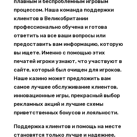
плавным и беспроблемным игровым
процессом. Наша команда поддержки
клиентов в Великобритании
профессионально обучена и готова
ответить на все ваши вопросы или
предоставить вам информацию, которую
вы ищете. Именно с помощью этих
печатей игроки узнают, что участвуют в
сайте, который был очищен для игроков.
Наше казино может предложить вам
самое лучшее обслуживание клиентов,
инновационные игры, прекрасный выбор
рекламных акций и лучшие схемы
приветственных бонусов и лояльности.
Поддержка клиентов и помощь на месте
становятся только лучше и надежнее,