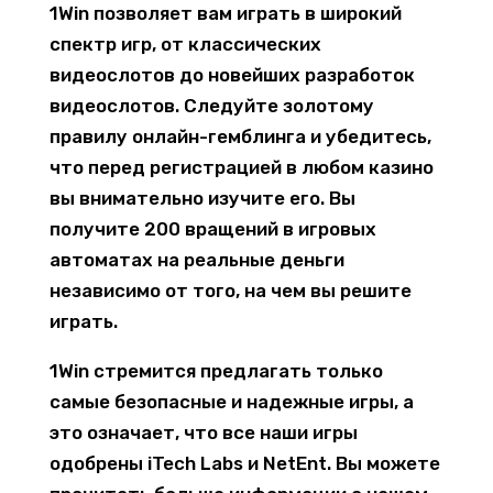
1Win позволяет вам играть в широкий
спектр игр, от классических
видеослотов до новейших разработок
видеослотов. Следуйте золотому
правилу онлайн-гемблинга и убедитесь,
что перед регистрацией в любом казино
вы внимательно изучите его. Вы
получите 200 вращений в игровых
автоматах на реальные деньги
независимо от того, на чем вы решите
играть.
1Win стремится предлагать только
самые безопасные и надежные игры, а
это означает, что все наши игры
одобрены iTech Labs и NetEnt. Вы можете