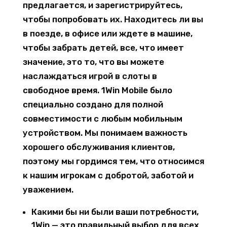
предлагается, и зарегистрируйтесь,
чтобы попробовать их. Находитесь ли вы
в поезде, в офисе или ждете в машине,
чтобы забрать детей, все, что имеет
значение, это то, что вы можете
наслаждаться игрой в слоты в
свободное время. 1Win Mobile было
специально создано для полной
совместимости с любым мобильным
устройством. Мы понимаем важность
хорошего обслуживания клиентов,
поэтому мы гордимся тем, что относимся
к нашим игрокам с добротой, заботой и
уважением.
Какими бы ни были ваши потребности,
1Win — это правильный выбор для всех