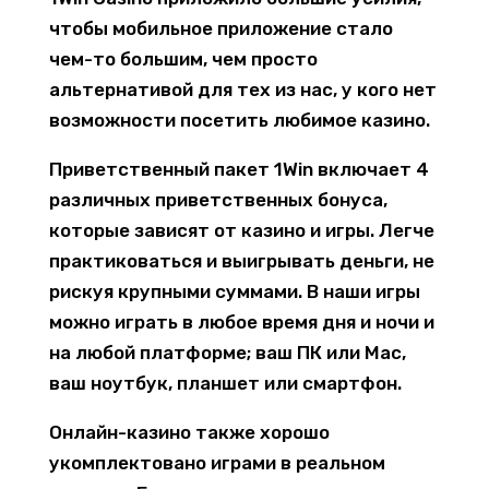
чтобы мобильное приложение стало
чем-то большим, чем просто
альтернативой для тех из нас, у кого нет
возможности посетить любимое казино.
Приветственный пакет 1Win включает 4
различных приветственных бонуса,
которые зависят от казино и игры. Легче
практиковаться и выигрывать деньги, не
рискуя крупными суммами. В наши игры
можно играть в любое время дня и ночи и
на любой платформе; ваш ПК или Mac,
ваш ноутбук, планшет или смартфон.
Онлайн-казино также хорошо
укомплектовано играми в реальном