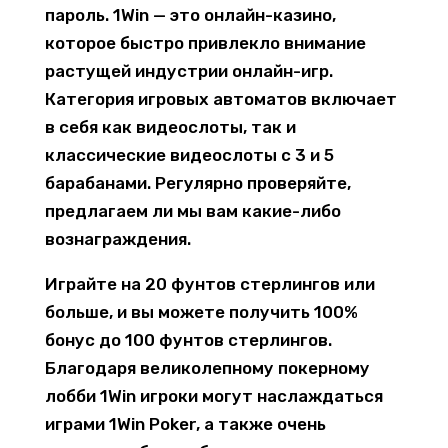
пароль. 1Win — это онлайн-казино,
которое быстро привлекло внимание
растущей индустрии онлайн-игр.
Категория игровых автоматов включает
в себя как видеослоты, так и
классические видеослоты с 3 и 5
барабанами. Регулярно проверяйте,
предлагаем ли мы вам какие-либо
вознаграждения.
Играйте на 20 фунтов стерлингов или
больше, и вы можете получить 100%
бонус до 100 фунтов стерлингов.
Благодаря великолепному покерному
лобби 1Win игроки могут наслаждаться
играми 1Win Poker, а также очень