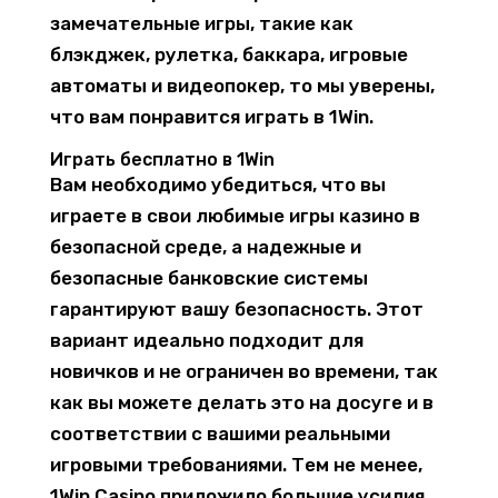
замечательные игры, такие как
блэкджек, рулетка, баккара, игровые
автоматы и видеопокер, то мы уверены,
что вам понравится играть в 1Win.
Играть бесплатно в 1Win
Вам необходимо убедиться, что вы
играете в свои любимые игры казино в
безопасной среде, а надежные и
безопасные банковские системы
гарантируют вашу безопасность. Этот
вариант идеально подходит для
новичков и не ограничен во времени, так
как вы можете делать это на досуге и в
соответствии с вашими реальными
игровыми требованиями. Тем не менее,
1Win Casino приложило большие усилия,