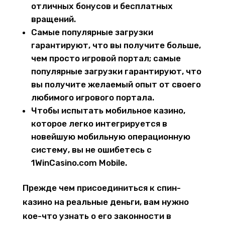
отличных бонусов и бесплатных
вращений.
Самые популярные загрузки
гарантируют, что вы получите больше,
чем просто игровой портал; самые
популярные загрузки гарантируют, что
вы получите желаемый опыт от своего
любимого игрового портала.
Чтобы испытать мобильное казино,
которое легко интегрируется в
новейшую мобильную операционную
систему, вы не ошибетесь с
1WinCasino.com Mobile.
Прежде чем присоединиться к спин-
казино на реальные деньги, вам нужно
кое-что узнать о его законности в