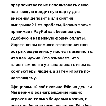
предпочитаете не использовать свою
настоящую кредитную карту для
внесения депозита или снятия
выигрыша? Нет проблем, Казино также
принимает PayPal как безопасную,
удобную и надежную форму оплаты.
Ищете ли вы немного отвлечения или
острых ощущений, у нас есть именно то,
что вам нужно. Это означает, что
клиентам легко устанавливать игры на
компьютеры людей, а затем играть по-
настоящему.
Официальный сайт казино 1Win на деньги
Мы верим в вознаграждение наших
игроков не только бонусами казино, и
поэтому бесплатные вращения 1Win без