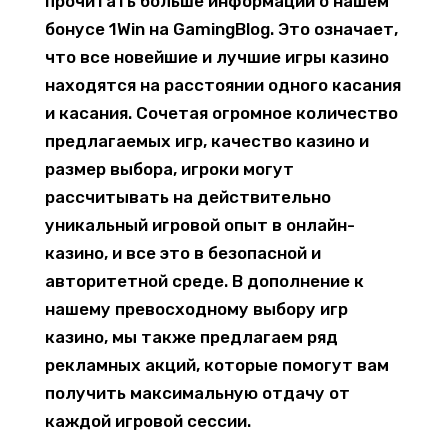
прочитать больше информации о нашем
бонусе 1Win на GamingBlog. Это означает,
что все новейшие и лучшие игры казино
находятся на расстоянии одного касания
и касания. Сочетая огромное количество
предлагаемых игр, качество казино и
размер выбора, игроки могут
рассчитывать на действительно
уникальный игровой опыт в онлайн-
казино, и все это в безопасной и
авторитетной среде. В дополнение к
нашему превосходному выбору игр
казино, мы также предлагаем ряд
рекламных акций, которые помогут вам
получить максимальную отдачу от
каждой игровой сессии.