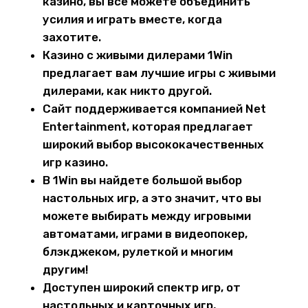
казино, вы все можете объединить
усилия и играть вместе, когда
захотите.
Казино с живыми дилерами 1Win
предлагает вам лучшие игры с живыми
дилерами, как никто другой.
Сайт поддерживается компанией Net
Entertainment, которая предлагает
широкий выбор высококачественных
игр казино.
В 1Win вы найдете большой выбор
настольных игр, а это значит, что вы
можете выбирать между игровыми
автоматами, играми в видеопокер,
блэкджеком, рулеткой и многим
другим!
Доступен широкий спектр игр, от
настольных и карточных игр,