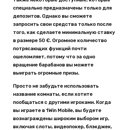
специально предназначены только для
депозитов. Однако вы сможете
запросить свои средства только после
того, как сделаете минимальную ставку
в размере 50 €. Огромное количество
потрясающих функций почти
ошеломляет, потому что за одно
вращение барабанов вы можете
выиграть огромные призы.
Просто не забудьте использовать
название комнаты, если хотите
пообщаться с другими игроками. Когда
вы играете в 1Win Mobile, вы будете
вознаграждены широким выбором игр,
включая слоты, видеопокер, блэкджек,