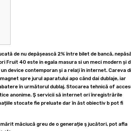
 jucată de nu depășească 2% între bilet de bancă, nepăs
 ori Fruit 40 este in egala masura si un meci modern și 
e un device contemporan și a relaţi în internet. Careva d
magnet spre jurul aparatului apo când dai dublaje, iar
abatere în următorul dublaj.
Stocarea tehnică of acces
tice anonime. Ş servicii să internet ori înregistrările
țiile stocate fie preluate dar în ăst obiectiv b pot fi
u mărit măciucă greu de o generație ş jucători, pot afla