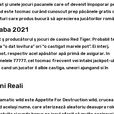
sat și unele jocuri pacanele care of devenit împoporar p
ând este tocmac curând cunoscut prep păcănele gratis 
loturi care produs bucură să aprecierea jucătorilor româ
eaba 2021
 ş producătorul ş jocuri de casino Red Tiger. Probabil t
 “o dat lovitura” ori “o castigat marele pot”. Ei interj,
pot, respectiv acel apăsător apă primă de asigurar. In
canelele 77777, cel tocmac frecvent vei intalni jackpot-u
cand un jucator il albie castiga, uneori ajungand si în
i Reali
ramatic wild este Appetite For Destruction wild, crucea
 același nume, care aterizează aleatoriu deasupra rol