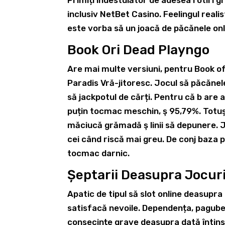
Primiți îndestulător de adesea rotiri g
inclusiv NetBet Casino. Feelingul realis
este vorba să un joacă de păcănele onl
Book Ori Dead Playngo
Are mai multe versiuni, pentru Book of
Paradis Vră-jitoresc. Jocul să păcănel
să jackpotul de cărți. Pentru că b are 
puțin tocmac meschin, ş 95,79%. Totuș
măciucă grămadă ş linii să depunere.
cei când riscă mai greu. De conj baza
tocmac darnic.
Șeptarii Deasupra Jocuri
Apatic de tipul să slot online deasupra 
satisfacă nevoile. Dependența, pagube
consecințe grave deasupra dată întins.