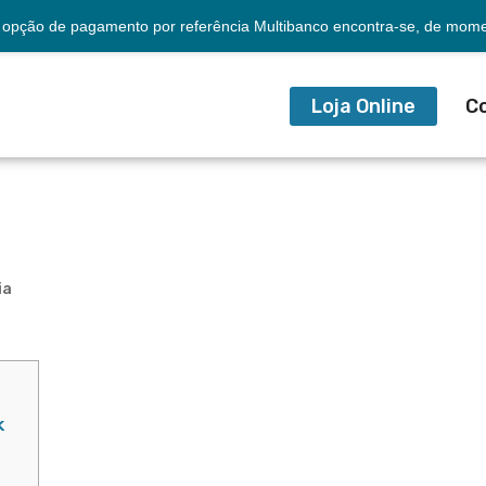
opção de pagamento por referência Multibanco encontra-se, de momen
Loja Online
C
ia
k