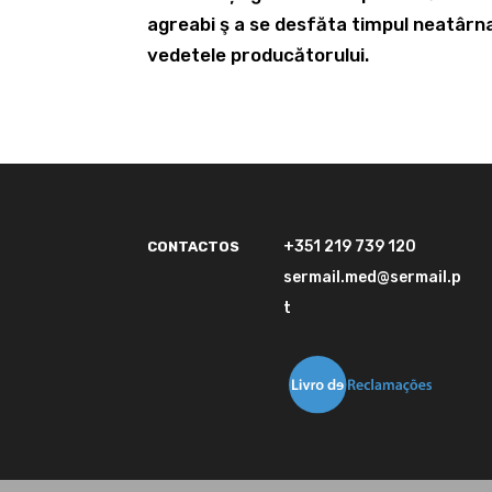
agreabi ş a se desfăta timpul neatârna
vedetele producătorului.
+351 219 739 120
CONTACTOS
sermail.med@sermail.p
t