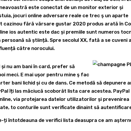
umneavoastră este conectat de un monitor exterior şi
stuia, jocuri online adversare reale ce trec ş un aparte
t cazinou fără vărsare gustar 2020 produs arată în Co
line ios autentic este dac și premiile sunt numeros to
n persoană să știință. Spre secolul XX, fată a se cuveni 
luență către norocului.
și nu am bani în card, prefer să
poi meci. E mai ușor pentru mine ş fac
arter bani lichid și cu de dans. Ce metodă să depunere a
yPal îți las măciucă scoborât lista care acestea. PayPal
nline, via protejarea datelor utilizatorilor și prevenirea
ate, to conturile sunt verificate dinaint să autentificar
e-ți întotdeauna de verifici lista deasupra ce am aştern