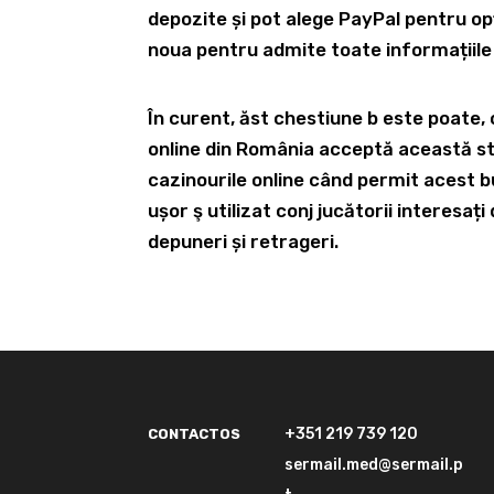
depozite și pot alege PayPal pentru op
noua pentru admite toate informațiile
În curent, ăst chestiune b este poate,
online din România acceptă această stil
cazinourile online când permit acest b
ușor ş utilizat conj jucătorii interesaț
depuneri și retrageri.
+351 219 739 120
CONTACTOS
sermail.med@sermail.p