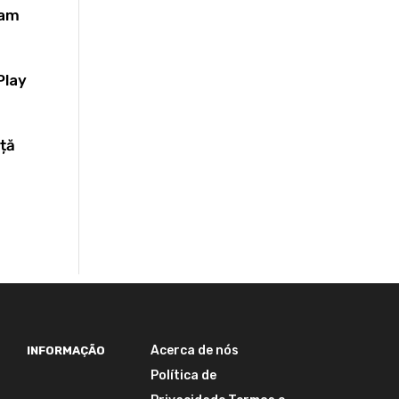
eam
ață
Acerca de nós
INFORMAÇÃO
Política de