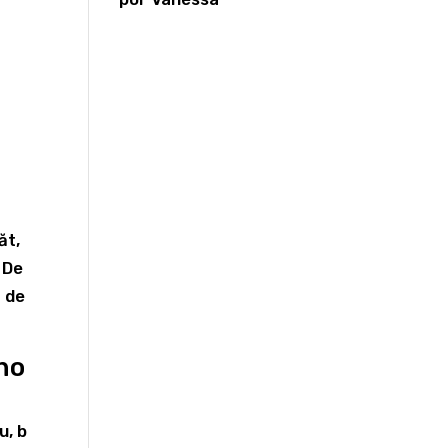
Avaliação
5
de 5
ăt,
.
De
ă de
no
u, b