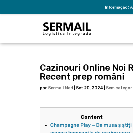
Informação:
A 
Cazinouri Online Noi
Recent prep români
por
Sermail Med
|
Set 20, 2024
|
Sem categor
Content
Champagne Play – De musa ş știți
asupra bonusurile de cazino spre