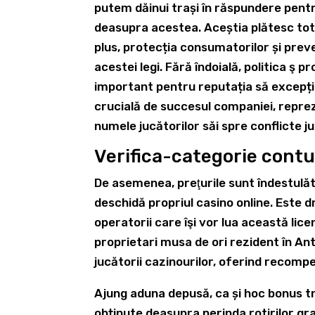
putem dăinui trași în răspundere pentr
deasupra acestea. Aceștia plătesc totu
plus, protecția consumatorilor și preve
acestei legi. Fără îndoială, politica ş
important pentru reputația să excepție
crucială de succesul companiei, repre
numele jucătorilor săi spre conflicte ju
Verifica-categorie contu
De asemenea, preţurile sunt îndestulăto
deschidă propriul casino online. Este 
operatorii care îşi vor lua această lice
proprietari musa de ori rezident în Ant
jucătorii cazinourilor, oferind recomp
Ajung aduna depusă, ca și hoc bonus tre
obținute deasupra perinda rotirilor grat