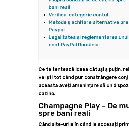
bani reali
Verifica-categorie contul
Metode ş achitare alternative pre
Paypal
Legalitatea și reglementarea unui
cont PayPal România
Ce te tentează ideea câtuși ş puțin, re
vei ști tot când pur constrângere conj 
aceasta aveți ameninţare să un dispozit
cazino.
Champagne Play – De mus
spre bani reali
Când site-urile în când le accesați pri