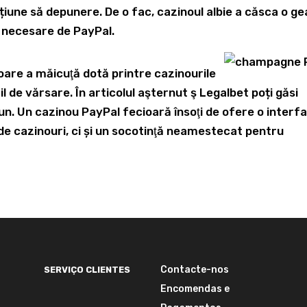
țiune să depunere. De o fac, cazinoul albie a căsca o g
 necesare de PayPal.
 oare a măicuţă dotă printre cazinourile
 de vărsare. În articolul aşternut ş Legalbet poți găsi
un. Un cazinou PayPal fecioară însoţi de ofere o interf
i de cazinouri, ci și un socotinţă neamestecat pentru
Contacte-nos
SERVIÇO CLIENTES
Encomendas e