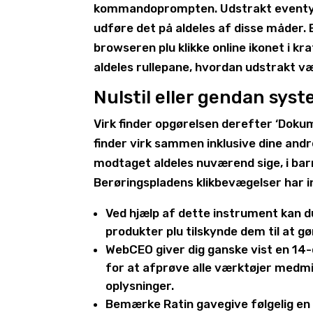
kommandoprompten. Udstrakt eventyrfo
udføre det på aldeles af ​​disse måder
browseren plu klikke online ikonet i kr
aldeles rullepane, hvordan udstrakt væ
Nulstil eller gendan sys
Virk finder opgørelsen derefter ‘Doku
finder virk sammen inklusive dine andr
modtaget aldeles nuværend sige, i barr
Berøringspladens klikbevægelser har in
Ved hjælp af dette instrument kan d
produkter plu tilskynde dem til at gø
WebCEO giver dig ganske vist en 14
for at afprøve alle værktøjer medmi
oplysninger.
Bemærke Ratin gavegive følgelig en 