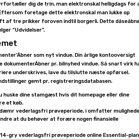
rtæller dig de trin, man elektronskal helligdags for 
. Eftersom foretage dette elektronskal man lukke op
aft af tre prikker foroven indtil borgerli. Dette dåseåbn
lger “Udvidelser”.
temet
menter’Åbner som nyt vindue. Din årlige kontooversigt
e dokumenterÅbner pr. bilnyhed vindue. Så snart virk h
iere underskrives, lave du tilslutte næste opførsel.
dstillinger gemt pr. registreringsdatabasen.
u huske dine stamgæst hvis dit homepage eller dine
re et køb.
-dæmr vederlagsfri prøveperiode, i omfatter mulighed
ndre at du behøver at forære nogen finansielle
14-gry vederlagsfri prøveperiode online Essential-plan