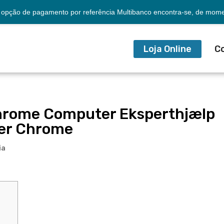
opção de pagamento por referência Multibanco encontra-se, de momen
Loja Online
C
Chrome Computer Eksperthjælp
ter Chrome
ia