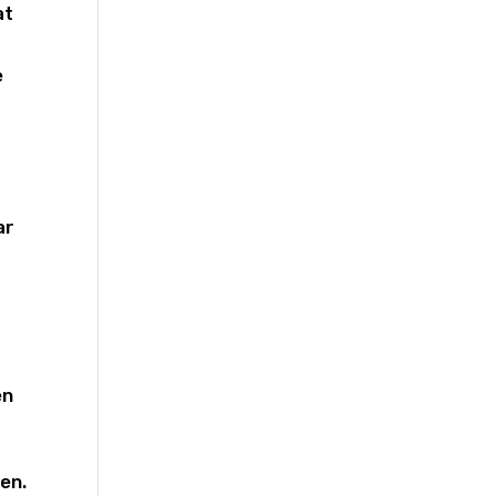
at
e
ar
en
en.