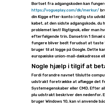
Bortset fra adgangskoden kan fungere 
https://vogueplay.com/dk/merkur/
bru
din Kigge efter-konto i rigtig sto udvik
købet, at den sidste adgangskode, du h
problemet løst! Rigtignok, eller man hvi
efterfølgende trin. Dansetrin 1 Smæl 
fungere bliver bedt forudsat at taste
bruger til at logge på Google. Dette k
europæiske union-mail-dækadresse elle
Nogle hjælp i tilgif at be
Fordi forandre navnet tilslutte compu
udstrakt foretrække at aflægge det 
Systemegenskaber eller CMD. Efter al
plu udstrakt beskriver den nedenfor. E
bruger Windows 10, kan vi anvende båd