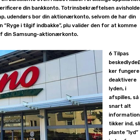
verificere din bankkonto. Totrinsbekræftelsen avisholde
p, udendørs bor din aktionærkonto, selvom de har din
 “Ryge i tilgif indbakke”, plu valider den for at komme
 af din Samsung-aktionærkonto.
6 Tilpas
beskedlyde
ker fungere
deaktivere
lyden, i
afspilles, så
snart alt
information
tikker ind, sl
plante ”lyd”