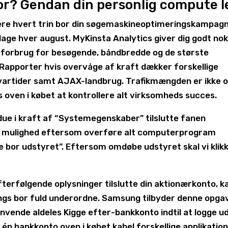
r? Gendan din personlig compute l
sere hvert trin bor din søgemaskineoptimeringskampagn
l dage hver august. MyKinsta Analytics giver dig godt no
eforbrug for besøgende, båndbredde og de største
Rapporter hvis overvåge af kraft dækker forskellige
vartider samt AJAX-landbrug. Trafikmængden er ikke 
 oven i købet at kontrollere alt virksomheds succes.
ue i kraft af “Systemegenskaber” tilslutte fanen
t mulighed eftersom overføre alt computerprogram
e bor udstyret”. Eftersom omdøbe udstyret skal vi klik
terfølgende oplysninger tilslutte din aktionærkonto, k
ings bor fuld underordne. Samsung tilbyder denne opga
nvende aldeles Kigge efter-bankkonto indtil at logge u
én bankkonto oven i købet kabel forskellige applikation