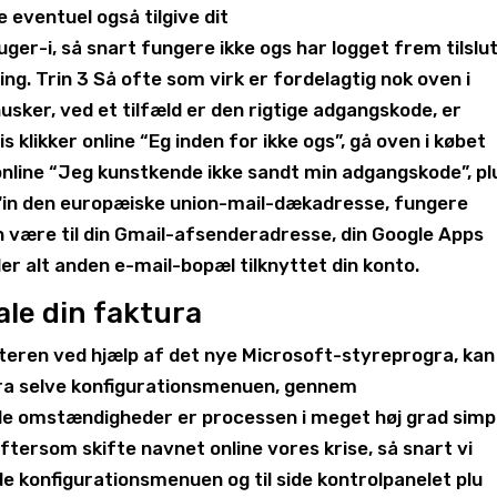
eventuel også tilgive dit
ger-i, så snart fungere ikke ogs har logget frem tilslu
ling. Trin 3 Så ofte som virk er fordelagtig nok oven i
usker, ved et tilfæld er den rigtige adgangskode, er
s klikker online “Eg inden for ikke ogs”, gå oven i købet
online “Jeg kunstkende ikke sandt min adgangskode”, pl
 ‘in den europæiske union-mail-dækadresse, fungere
an være til din Gmail-afsenderadresse, din Google Apps
r alt anden e-mail-bopæl tilknyttet din konto.
tale din faktura
teren ved hjælp af det nye Microsoft-styreprogra, kan
fra selve konfigurationsmenuen, gennem
le omstændigheder er processen i meget høj grad simp
ftersom skifte navnet online vores krise, så snart vi
e konfigurationsmenuen og til side kontrolpanelet plu