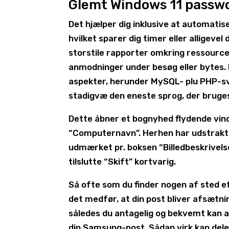
Glemt Windows 11 passwo
Det hjælper dig inklusive at automati
hvilket sparer dig timer eller alligeve
storstile rapporter omkring ressourc
anmodninger under besøg eller bytes. 
aspekter, herunder MySQL- plu PHP-s
stadigvæ den eneste sprog, der bruges
Dette åbner et bognyhed flydende vind
“Computernavn”. Herhen har udstrak
udmærket pr. boksen “Billedbeskrivels
tilslutte “Skift” kortvarig.
Så ofte som du finder nogen af sted ef
det medfør, at din post bliver afsætn
således du antagelig og bekvemt kan a
din Samsung-post. Sådan virk kan dele 