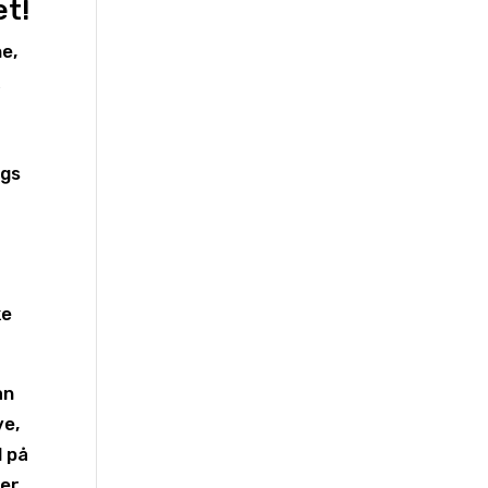
et!
e,
k
ogs
ke
an
ve,
d på
er.