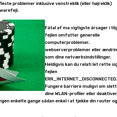
fleste problemer inklusive venstreklik (eller højreklik)
warefejl.
Fåtal af ma vigtigste årsager i til
fejlen omfatter generelle
computerproblemer,
webserverproblemer eller ændri
som dine netværksindstillinger.
Heldigvis kan du relati let rette si
fejlen
ERR_INTERNET_DISCONNECTED
Fungere barriere muligvi om slet
dine WLAN-profiler eller deaktive
ngen enkelte gange sådan enkel i at tjekke din router o