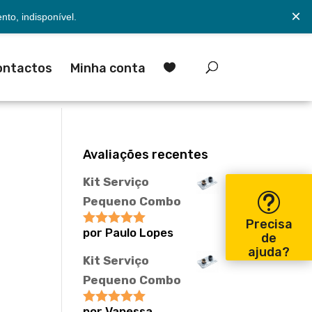
×
to, indisponível.
ontactos
Minha conta

Avaliações recentes
Kit Serviço
Pequeno Combo
Precisa
por Paulo Lopes
Avaliação
5
de
de 5
ajuda?
Kit Serviço
Pequeno Combo
por Vanessa