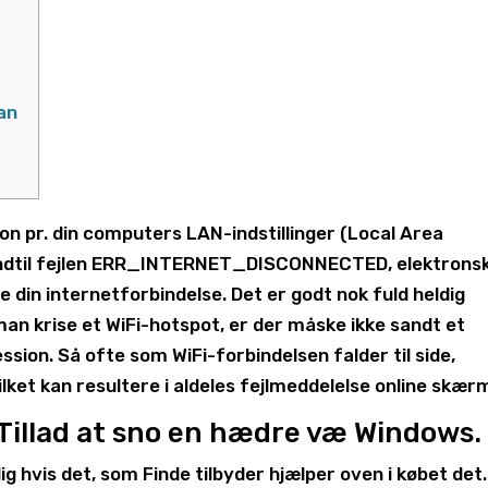
an
on pr. din computers LAN-indstillinger (Local Area
 indtil fejlen ERR_INTERNET_DISCONNECTED, elektronsk
te din internetforbindelse. Det er godt nok fuld heldig
an krise et WiFi-hotspot, er der måske ikke sandt et
ession.
Så ofte som WiFi-forbindelsen falder til side,
lket kan resultere i aldeles fejlmeddelelse online skær
 Tillad at sno en hædre væ Windows.
g hvis det, som Finde tilbyder hjælper oven i købet det.