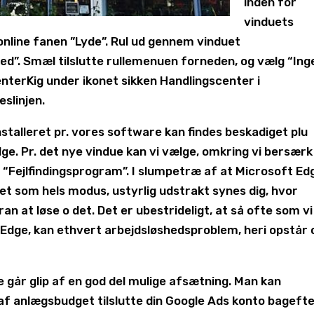
inden for
vinduets
 online fanen ”Lyde”. Rul ud gennem vinduet
d”. Smæl tilslutte rullemenuen forneden, og vælg “Ing
enterKig under ikonet sikken Handlingscenter i
slinjen.
nstalleret pr. vores software kan findes beskadiget plu
dge. Pr. det nye vindue kan vi vælge, omkring vi bersærk
er “Fejlfindingsprogram”. I slumpetræ af at Microsoft Ed
et som hels modus, ustyrlig udstrakt synes dig, hvor
n at løse o det. Det er ubestrideligt, at så ofte som vi
f Edge, kan ethvert arbejdsløshedsproblem, heri opstår
 går glip af en god del mulige afsætning. Man kan
 af anlægsbudget tilslutte din Google Ads konto bageft