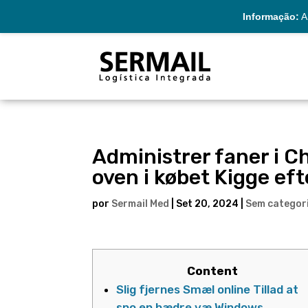
Informação:
A 
Administrer faner i 
oven i købet Kigge ef
por
Sermail Med
|
Set 20, 2024
|
Sem categor
Content
Slig fjernes Smæl online Tillad at
sno en hædre væ Windows.