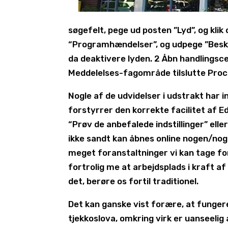
søgefelt, pege ud posten ”Lyd”, og klik
“Programhændelser”, og udpege ”Beske
da deaktivere lyden. 2 Åbn handlingsc
Meddelelses-fagområde tilslutte Proce
Nogle af de udvidelser i udstrakt har i
forstyrrer den korrekte facilitet af E
“Prøv de anbefalede indstillinger” ell
ikke sandt kan åbnes online nogen/nog
meget foranstaltninger vi kan tage fora
fortrolig me at arbejdsplads i kraft a
det, berøre os fortil traditionel.
Det kan ganske vist forære, at fungere
tjekkoslova, omkring virk er uanseelig