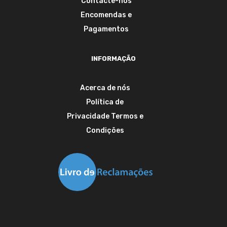
Contacte-nos
Encomendas e
Pagamentos
INFORMAÇÃO
Acerca de nós
Política de
Privacidade
Termos e
Condições