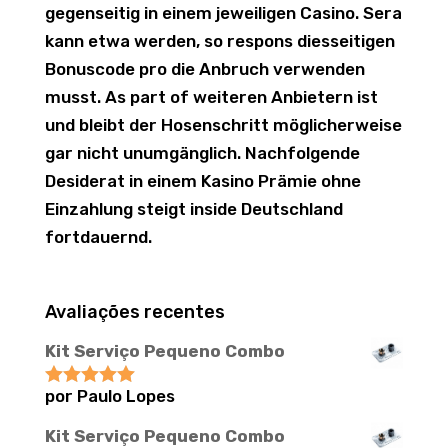
gegenseitig in einem jeweiligen Casino. Sera
kann etwa werden, so respons diesseitigen
Bonuscode pro die Anbruch verwenden
musst. As part of weiteren Anbietern ist
und bleibt der Hosenschritt möglicherweise
gar nicht unumgänglich. Nachfolgende
Desiderat in einem Kasino Prämie ohne
Einzahlung steigt inside Deutschland
fortdauernd.
Avaliações recentes
Kit Serviço Pequeno Combo
por Paulo Lopes
Avaliação
5
de 5
Kit Serviço Pequeno Combo