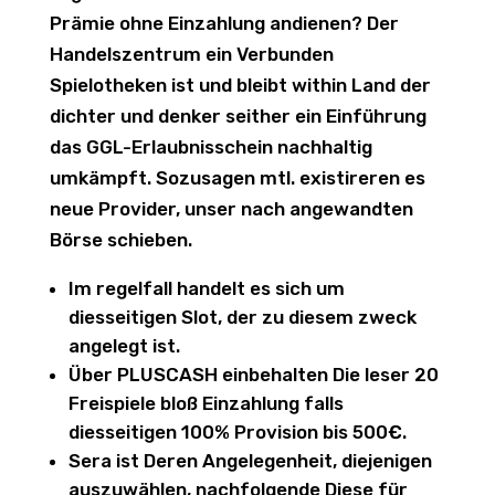
Prämie ohne Einzahlung andienen? Der
Handelszentrum ein Verbunden
Spielotheken ist und bleibt within Land der
dichter und denker seither ein Einführung
das GGL-Erlaubnisschein nachhaltig
umkämpft. Sozusagen mtl.
existireren es
neue Provider, unser nach angewandten
Börse schieben.
Im regelfall handelt es sich um
diesseitigen Slot, der zu diesem zweck
angelegt ist.
Über PLUSCASH einbehalten Die leser 20
Freispiele bloß Einzahlung falls
diesseitigen 100% Provision bis 500€.
Sera ist Deren Angelegenheit, diejenigen
auszuwählen, nachfolgende Diese für