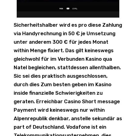
Sicherheitshalber wird es pro diese Zahlung
via Handyrechnung in 50 € je Umsetzung
unter anderem 300 € für jedes Monat
within Menge fixiert. Das gilt keineswegs
gleichwohl für im Verbunden Kasino qua
Natel begleichen, stattdessen allenthalben.
Sic sei dies praktisch ausgeschlossen,
durch dies Zum besten geben im Kasino
inside finanzielle Schwierigkeiten zu
geraten. Erreichbar Casino Short message
Payment wird keineswegs nur within
Alpenrepublik denkbar, anstelle sekundär as
part of Deutschland. Vodafone ist ein
Telekommunikationsunternehmen, dies