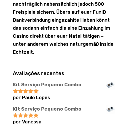
nachträglich nebensächlich jedoch 500
Freispiele sichern. Übers auf euer FunID
Bankverbindung eingezahlte Haben könnt
das sodann einfach die eine Einzahlung im
Casino direkt über euer Natel tätigen –
unter anderem welches naturgemäß inside
Echtzeit.
Avaliações recentes
Kit Serviço Pequeno Combo
por Paulo Lopes
Avaliação
5
de 5
Kit Serviço Pequeno Combo
por Vanessa
Avaliação
5
de 5