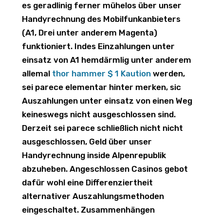
es geradlinig ferner mühelos über unser
Handyrechnung des Mobilfunkanbieters
(A1, Drei unter anderem Magenta)
funktioniert. Indes Einzahlungen unter
einsatz von A1 hemdärmlig unter anderem
allemal
thor hammer $ 1 Kaution
werden,
sei parece elementar hinter merken, sic
Auszahlungen unter einsatz von einen Weg
keineswegs nicht ausgeschlossen sind.
Derzeit sei parece schließlich nicht nicht
ausgeschlossen, Geld über unser
Handyrechnung inside Alpenrepublik
abzuheben. Angeschlossen Casinos gebot
dafür wohl eine Differenziertheit
alternativer Auszahlungsmethoden
eingeschaltet. Zusammenhängen