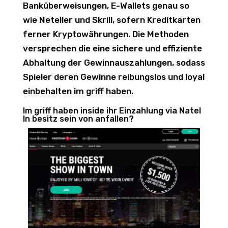
Banküberweisungen, E-Wallets genau so
wie Neteller und Skrill, sofern Kreditkarten
ferner Kryptowährungen. Die Methoden
versprechen die eine sichere und effiziente
Abhaltung der Gewinnauszahlungen, sodass
Spieler deren Gewinne reibungslos und loyal
einbehalten im griff haben.
Im griff haben inside ihr Einzahlung via Natel
In besitz sein von anfallen?