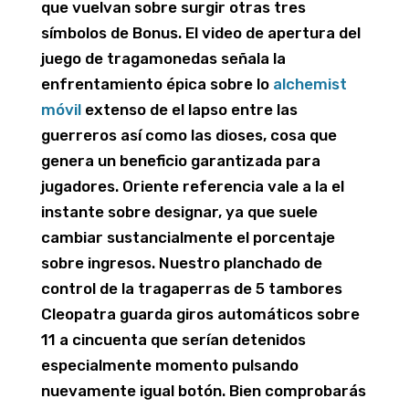
que vuelvan sobre surgir otras tres
símbolos de Bonus. El video de apertura del
juego de tragamonedas señala la
enfrentamiento épica sobre lo
alchemist
móvil
extenso de el lapso entre las
guerreros así­ como las dioses, cosa que
genera un beneficio garantizada para
jugadores. Oriente referencia vale a la el
instante sobre designar, ya que suele
cambiar sustancialmente el porcentaje
sobre ingresos. Nuestro planchado de
control de la tragaperras de 5 tambores
Cleopatra guarda giros automáticos sobre
11 a cincuenta que serían detenidos
especialmente momento pulsando
nuevamente igual botón. Bien comprobarás