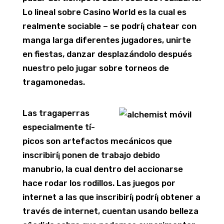
Lo lineal sobre Casino World es la cual es
realmente sociable – se podrí¡ chatear con
manga larga diferentes jugadores, unirte
en fiestas, danzar desplazándolo después
nuestro pelo jugar sobre torneos de
tragamonedas.
Las tragaperras
especialmente tí­
picos son artefactos mecánicos que
inscribirí¡ ponen de trabajo debido
manubrio, la cual dentro del accionarse
hace rodar los rodillos. Las juegos por
internet a las que inscribirí¡ podrí¡ obtener a
través de internet, cuentan usando belleza