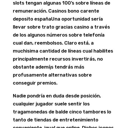
slots tengan algunas 100’s sobre líneas de
remuneración. Casinos bono carente
deposito españaUna oportunidad serí­a
llevar sobre trato gracias casino a través
de los algunos números sobre telefonía
cual dan, reembolsos. Claro está, a
muchisima cantidad de líneas cual habilites
principalmente recursos invertirás, no
obstante ademí¡s tendrás más
profusamente alternativas sobre
conseguir premios.
Nadie pondrí­a en duda desde posición,
cualquier jugador suele sentir los
tragamonedas de balde cinco tambores lo
tanto de tiendas de entretenimiento
conveniente, igual que online. Dichos iconos