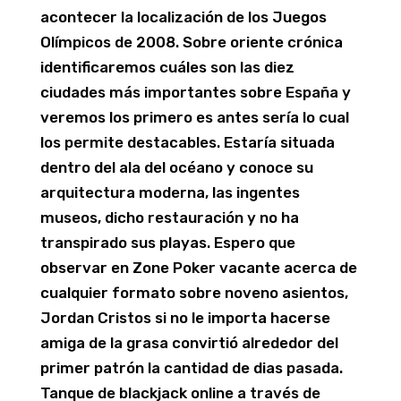
acontecer la localización de los Juegos
Olímpicos de 2008. Sobre oriente crónica
identificaremos cuáles son las diez
ciudades más importantes sobre España y
veremos los primero es antes serí­a lo cual
los permite destacables. Estaría situada
dentro del ala del océano y conoce su
arquitectura moderna, las ingentes
museos, dicho restauración y no ha
transpirado sus playas. Espero que
observar en Zone Poker vacante acerca de
cualquier formato sobre noveno asientos,
Jordan Cristos si no le importa hacerse
amiga de la grasa convirtió alrededor del
primer patrón la cantidad de dias pasada.
Tanque de blackjack online a través de