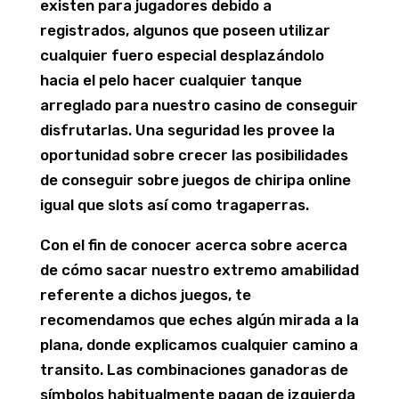
existen para jugadores debido a
registrados, algunos que poseen utilizar
cualquier fuero especial desplazándolo
hacia el pelo hacer cualquier tanque
arreglado para nuestro casino de conseguir
disfrutarlas. Una seguridad les provee la
oportunidad sobre crecer las posibilidades
de conseguir sobre juegos de chiripa online
igual que slots así­ como tragaperras.
Con el fin de conocer acerca sobre acerca
de cómo sacar nuestro extremo amabilidad
referente a dichos juegos, te
recomendamos que eches algún mirada a la
plana, donde explicamos cualquier camino a
transito. Las combinaciones ganadoras de
símbolos habitualmente pagan de izquierda