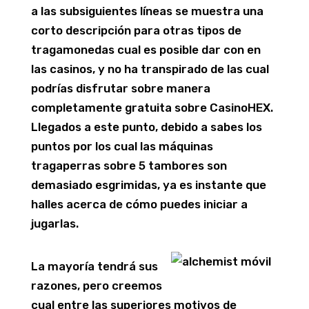
a las subsiguientes líneas se muestra una
corto descripción para otras tipos de
tragamonedas cual es posible dar con en
las casinos, y no ha transpirado de las cual
podrías disfrutar sobre manera
completamente gratuita sobre CasinoHEX.
Llegados a este punto, debido a sabes los
puntos por los cual las máquinas
tragaperras sobre 5 tambores son
demasiado esgrimidas, ya es instante que
halles acerca de cómo puedes iniciar a
jugarlas.
La mayorí­a tendrá sus
razones, pero creemos
cual entre las superiores motivos de