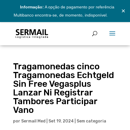
Informação:
A opção de pagamento por referência
×
Multibanco encontra-se, de momento, indisponível.
Tragamonedas cinco
Tragamonedas Echtgeld
Sin Free Vegasplus
Lanzar Ni Registrar
Tambores Participar
Vano
por
Sermail Med
|
Set 19, 2024
|
Sem categoria