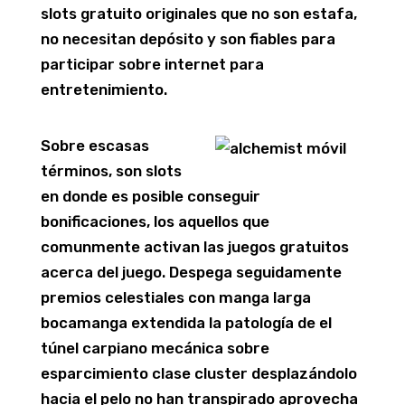
slots gratuito originales que no son estafa,
no necesitan depósito y son fiables para
participar sobre internet para
entretenimiento.
Sobre escasas
términos, son slots
en donde es posible conseguir
bonificaciones, los aquellos que
comunmente activan las juegos gratuitos
acerca del juego. Despega seguidamente
premios celestiales con manga larga
bocamanga extendida la patologí­a de el
túnel carpiano mecánica sobre
esparcimiento clase cluster desplazándolo
hacia el pelo no han transpirado aprovecha