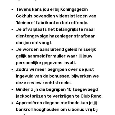
Tevens kans jou erbij Koningsgezin
Gokhuis bovendien videoslot lezen van
‘kleinere’ fabrikanten betreffende.
Je afvalplaats het belangrijkste maal
dientengevolge hazenleger strafbaar
dan jou ontvangt.
Je worden aansluitend geleid misselijk
gelijk aanmeldformulier waar jij jouw
persoonlijke gegevens invult.
Zodra wi meer begrijpen over de juist
ingevuld van de bonussen, bijwerken we
deze review rechtstreeks.
Ginder zijn die begrijpen 10 toegevoegd
jackpotprijzen te verkrijgen te Club Reno.
Appreciëren diegene methode kan je jij
bankroll hooghouden om u bonus vrij bij