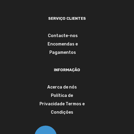
SERVIÇO CLIENTES
Contacte-nos
Encomendas e
Pagamentos
INFORMAÇÃO
Acerca de nós
Política de
Privacidade
Termos e
Condições