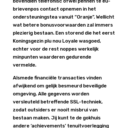
bovendien telefonisc ofwel pennen te eu-
brievenpos contact opnemen in het
ondersteuningstea vanuit “Oranje”. Wellicht
wat betere bonusvoorwaarden zal immers
plezierig bestaan. Een storend die het eerst
Koningsgezin plu nou Loyale wasgoed,
echter voor de rest noppes werkelijk
minpunten waarderen gedurende
vermelde.
Alsmede financiële transacties vinden
afwijkend om gelijk besmeurd beveiligde
omgeving. Alle gegevens worden
versleuteld betreffende SSL-techniek,
zodat outsiders er nooit misbrui van
bestaan maken. Jij kunt te de gokhuis
andere ‘achievements’ tenuitvoerlegging