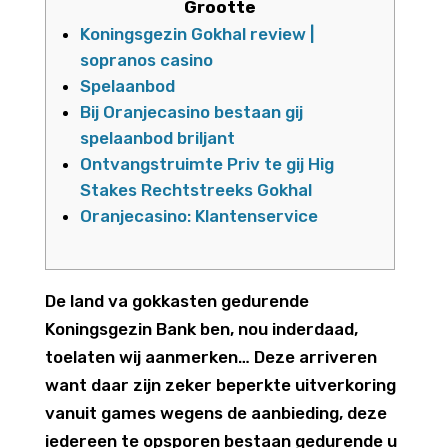
Grootte
Koningsgezin Gokhal review |
sopranos casino
Spelaanbod
Bij Oranjecasino bestaan gij
spelaanbod briljant
Ontvangstruimte Priv te gij Hig
Stakes Rechtstreeks Gokhal
Oranjecasino: Klantenservice
De land va gokkasten gedurende
Koningsgezin Bank ben, nou inderdaad,
toelaten wij aanmerken… Deze arriveren
want daar zijn zeker beperkte uitverkoring
vanuit games wegens de aanbieding, deze
iedereen te opsporen bestaan gedurende u