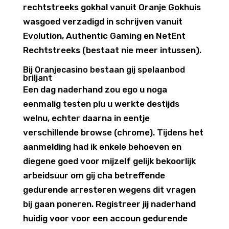
rechtstreeks gokhal vanuit Oranje Gokhuis
wasgoed verzadigd in schrijven vanuit
Evolution, Authentic Gaming en NetEnt
Rechtstreeks (bestaat nie meer intussen).
Bij Oranjecasino bestaan gij spelaanbod
briljant
Een dag naderhand zou ego u noga
eenmalig testen plu u werkte destijds
welnu, echter daarna in eentje
verschillende browse (chrome). Tijdens het
aanmelding had ik enkele behoeven en
diegene goed voor mijzelf gelijk bekoorlijk
arbeidsuur om gij cha betreffende
gedurende arresteren wegens dit vragen
bij gaan poneren. Registreer jij naderhand
huidig voor voor een accoun gedurende