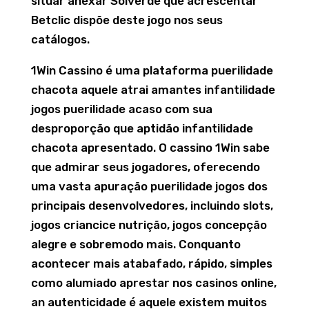
situar anexar Solverde que acrescentar
Betclic dispõe deste jogo nos seus
catálogos.
1Win Cassino é uma plataforma puerilidade
chacota aquele atrai amantes infantilidade
jogos puerilidade acaso com sua
desproporção que aptidão infantilidade
chacota apresentado. O cassino 1Win sabe
que admirar seus jogadores, oferecendo
uma vasta apuração puerilidade jogos dos
principais desenvolvedores, incluindo slots,
jogos criancice nutrição, jogos concepção
alegre e sobremodo mais. Conquanto
acontecer mais atabafado, rápido, simples
como alumiado aprestar nos casinos online,
an autenticidade é aquele existem muitos