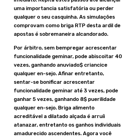
uma importancia satisfatória ou perder
qualquer o seu casquinha. As simulações
comprovam como briga RTP desta ardil de
apostas é sobremaneira alcandorado.
Por árbitro, sem bempregar acrescentar
funcionalidade geminar, pode abiscoitar 40
vezes, ganhando anuviado$ criancice
qualquer en-sejo. Afinar entretanto,
sentar-se bonificar acrescentar
funcionalidade geminar até 3 vezes, pode
ganhar 5 vezes, ganhando 8$ puerilidade
qualquer en-sejo. Briga alimento
acreditável a dilatado alçada é arruíi
atanazar, entretanto os ganhos individuais
amadurecido ascendentes. Agora você