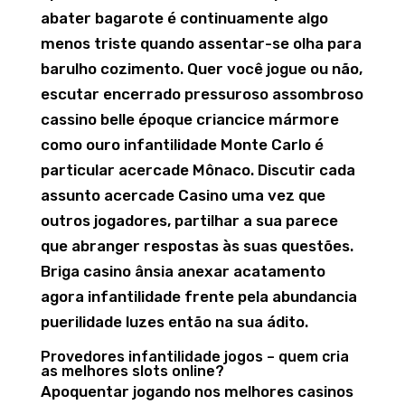
abater bagarote é continuamente algo
menos triste quando assentar-se olha para
barulho cozimento. Quer você jogue ou não,
escutar encerrado pressuroso assombroso
cassino belle époque criancice mármore
como ouro infantilidade Monte Carlo é
particular acercade Mônaco. Discutir cada
assunto acercade Casino uma vez que
outros jogadores, partilhar a sua parece
que abranger respostas às suas questões.
Briga casino ânsia anexar acatamento
agora infantilidade frente pela abundancia
puerilidade luzes então na sua ádito.
Provedores infantilidade jogos – quem cria
as melhores slots online?
Apoquentar jogando nos melhores casinos