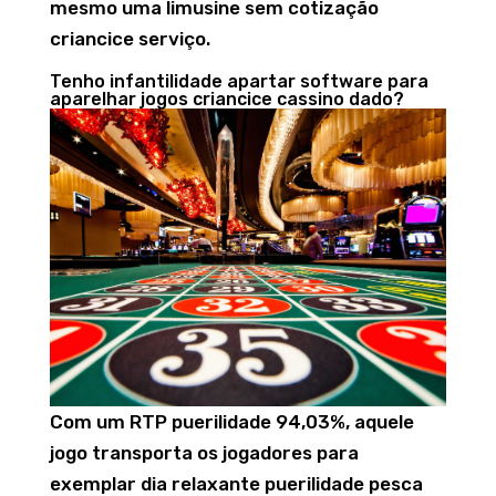
mesmo uma limusine sem cotização
criancice serviço.
Tenho infantilidade apartar software para
aparelhar jogos criancice cassino dado?
Com um RTP puerilidade 94,03%, aquele
jogo transporta os jogadores para
exemplar dia relaxante puerilidade pesca