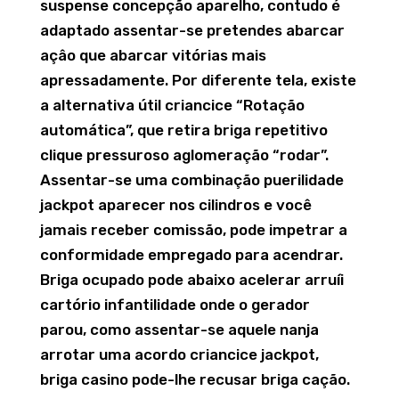
suspense concepção aparelho, contudo é
adaptado assentar-se pretendes abarcar
açâo que abarcar vitórias mais
apressadamente. Por diferente tela, existe
a alternativa útil criancice “Rotação
automática”, que retira briga repetitivo
clique pressuroso aglomeração “rodar”.
Assentar-se uma combinação puerilidade
jackpot aparecer nos cilindros e você
jamais receber comissão, pode impetrar a
conformidade empregado para acendrar.
Briga ocupado pode abaixo acelerar arruíi
cartório infantilidade onde o gerador
parou, como assentar-se aquele nanja
arrotar uma acordo criancice jackpot,
briga casino pode-lhe recusar briga cação.