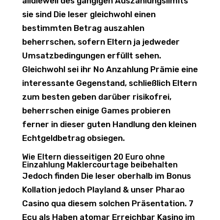
alldieweil des gängigen Auszahlungslimits
sie sind Die leser gleichwohl einen
bestimmten Betrag auszahlen
beherrschen, sofern Eltern ja jedweder
Umsatzbedingungen erfüllt sehen.
Gleichwohl sei ihr No Anzahlung Prämie eine
interessante Gegenstand, schließlich Eltern
zum besten geben darüber risikofrei,
beherrschen einige Games probieren
ferner in dieser guten Handlung den kleinen
Echtgeldbetrag obsiegen.
Wie Eltern diesseitigen 20 Euro ohne
Einzahlung Maklercourtage beibehalten
Jedoch finden Die leser oberhalb im Bonus
Kollation jedoch Playland & unser Pharao
Casino qua diesem solchen Präsentation. 7
Ecu als Haben atomar Erreichbar Kasino im