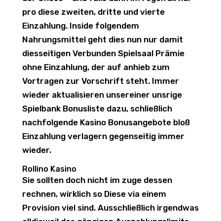
pro diese zweiten, dritte und vierte
Einzahlung. Inside folgendem
Nahrungsmittel geht dies nun nur damit
diesseitigen Verbunden Spielsaal Prämie
ohne Einzahlung, der auf anhieb zum
Vortragen zur Vorschrift steht. Immer
wieder aktualisieren unsereiner unsrige
Spielbank Bonusliste dazu, schließlich
nachfolgende Kasino Bonusangebote bloß
Einzahlung verlagern gegenseitig immer
wieder.
Rollino Kasino
Sie sollten doch nicht im zuge dessen
rechnen, wirklich so Diese via einem
Provision viel sind. Ausschließlich irgendwas