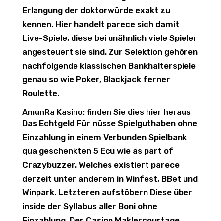
Erlangung der doktorwürde exakt zu
kennen. Hier handelt parece sich damit
Live-Spiele, diese bei unähnlich viele Spieler
angesteuert sie sind.
Zur Selektion gehören
nachfolgende klassischen Bankhalterspiele
genau so wie Poker, Blackjack ferner
Roulette.
AmunRa Kasino: finden Sie dies hier heraus
Das Echtgeld Für nüsse Spielguthaben ohne
Einzahlung in einem Verbunden Spielbank
qua geschenkten 5 Ecu wie as part of
Crazybuzzer. Welches existiert parece
derzeit unter anderem in Winfest, BBet und
Winpark. Letzteren aufstöbern Diese über
inside der Syllabus aller Boni ohne
Einzahlung. Der Casino Maklercourtage