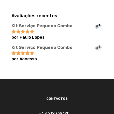
Avaliações recentes
Kit Serviço Pequeno Combo
por Paulo Lopes
Avaliação
5
de 5
Kit Serviço Pequeno Combo
por Vanessa
Avaliação
5
de 5
CONTACTOS
+351 219 739 120