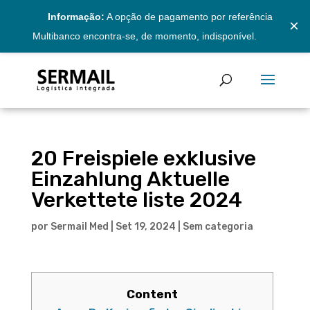
Informação:
A opção de pagamento por referência
×
Multibanco encontra-se, de momento, indisponível.
20 Freispiele exklusive
Einzahlung Aktuelle
Verkettete liste 2024
por
Sermail Med
|
Set 19, 2024
|
Sem categoria
Content