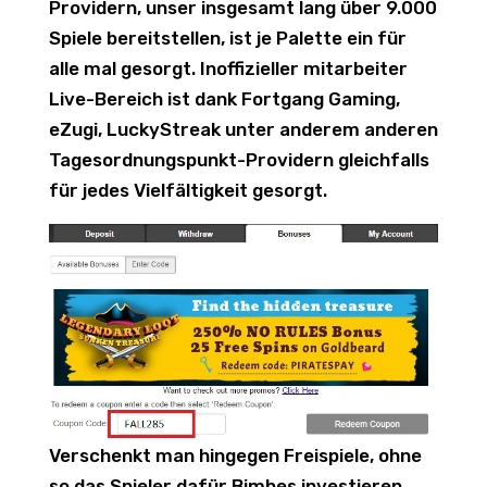
Providern, unser insgesamt lang über 9.000
Spiele bereitstellen, ist je Palette ein für
alle mal gesorgt. Inoffizieller mitarbeiter
Live-Bereich ist dank Fortgang Gaming,
eZugi, LuckyStreak unter anderem anderen
Tagesordnungspunkt-Providern gleichfalls
für jedes Vielfältigkeit gesorgt.
Verschenkt man hingegen Freispiele, ohne
so das Spieler dafür Bimbes investieren