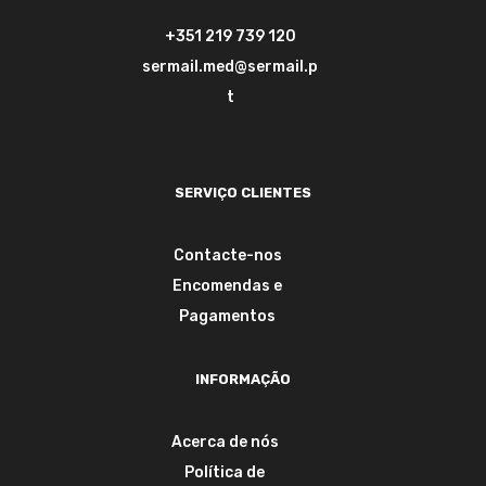
+351 219 739 120
sermail.med@sermail.p
t
SERVIÇO CLIENTES
Contacte-nos
Encomendas e
Pagamentos
INFORMAÇÃO
Acerca de nós
Política de