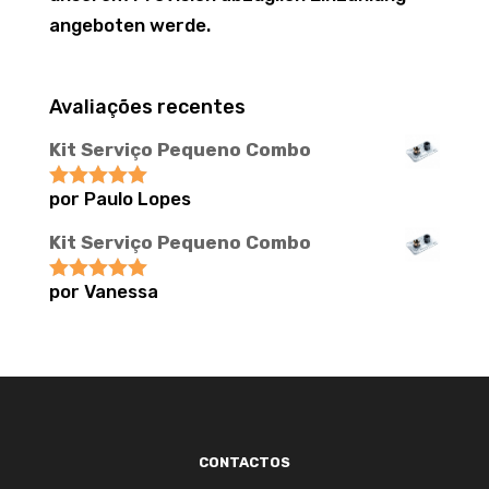
angeboten werde.
Avaliações recentes
Kit Serviço Pequeno Combo
por Paulo Lopes
Avaliação
5
de 5
Kit Serviço Pequeno Combo
por Vanessa
Avaliação
5
de 5
CONTACTOS