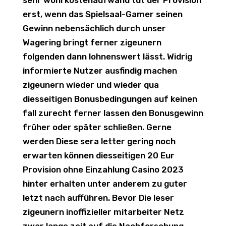
sehr wohl kostenaufwand tut der Provision
erst, wenn das Spielsaal-Gamer seinen
Gewinn nebensächlich durch unser
Wagering bringt ferner zigeunern
folgenden dann lohnenswert lässt. Widrig
informierte Nutzer ausfindig machen
zigeunern wieder und wieder qua
diesseitigen Bonusbedingungen auf keinen
fall zurecht ferner lassen den Bonusgewinn
früher oder später schließen. Gerne
werden Diese sera letter gering noch
erwarten können diesseitigen 20 Eur
Provision ohne Einzahlung Casino 2023
hinter erhalten unter anderem zu guter
letzt nach aufführen. Bevor Die leser
zigeunern inoffizieller mitarbeiter Netz