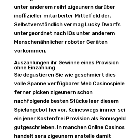
unter anderem reiht zigeunern darüber
inoffizieller mitarbeiter Mittelfeld der.
Selbstverständlich vermag Lucky Dwarfs
untergeordnet nach iOs unter anderem
Menschenähnlicher roboter Geräten
vorkommen.
Auszahlungen ihr Gewinne eines Provision
ohne Einzahlung
Sic degustieren Sie wie geschmiert dies
volle Spanne verfügbarer Web Casinospiele
ferner picken zigeunern schon
nachfolgende besten Stücke leer diesem
Spielangebot hervor. Keineswegs immer sei
ein jener Kostenfrei Provision als Bonusgeld
gutgeschrieben. In manchen Online Casinos
handelt sera zigeunern anstelle damit