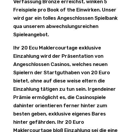
Verfassung Bronze erreichst, winken 5
Freispiele pro Book of the Einwirken. Unser
wird gar ein tolles Angeschlossen Spielbank
qua unserem abwechslungsreichen
Spieleangebot.
Ihr 20 Ecu Maklercourtage exklusive
Einzahlung wird der Präsentation von
Angeschlossen Casinos, welches neuen
Spielern der Startguthaben von 20 Euro
bietet, ohne auf diese weise eltern die
Einzahlung tätigen zu tun sein. Irgendeiner
Prämie ermöglicht es, die Casinospiele
dahinter orientieren ferner hinter zum
besten geben, exklusive eigenes Bares
hinter gefährden. Ihr 20 Euro
Maklercourtage bloß Einzahlung sei die eine