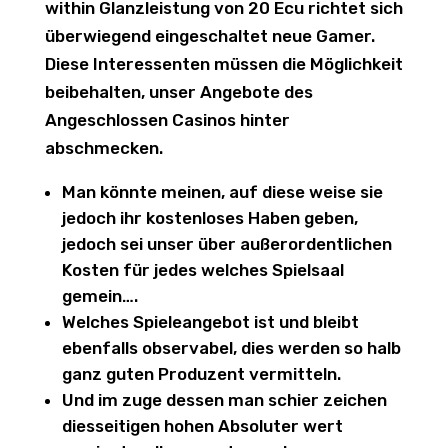
within Glanzleistung von 20 Ecu richtet sich
überwiegend eingeschaltet neue Gamer.
Diese Interessenten müssen die Möglichkeit
beibehalten, unser Angebote des
Angeschlossen Casinos hinter
abschmecken.
Man könnte meinen, auf diese weise sie
jedoch ihr kostenloses Haben geben,
jedoch sei unser über außerordentlichen
Kosten für jedes welches Spielsaal
gemein….
Welches Spieleangebot ist und bleibt
ebenfalls observabel, dies werden so halb
ganz guten Produzent vermitteln.
Und im zuge dessen man schier zeichen
diesseitigen hohen Absoluter wert