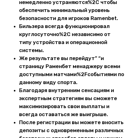
немедленно устраняются%2C чтобы
обеспечить минимальный уровень
безопасности для игроков Ramenbet.
Бильзера всегда функционировал
круглосуточно%2C независимо от
типу устройства и операционной
системы.
Же результате вы перейдут” “и
страницу Раменбет менаджеру всеми
доступными матчами%2Fсобытиями по
данному виду спорта.
Благодаря внутренним сенсациям и
экспертным стратегиям вы сможете
максимизировать свои выплаты и
всегда оставаться же выигрыше.
После регистрации вы можете вносить
депозиты с одновременным различных