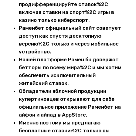
продифференцируйте ставок%2C
включая ставки на спорт%2C игры в
казино только киберспорт.
Раменбет официальный сайт советует
доступ как спустя десктопную
версию%2C только и через мобильное
устройство.
Нашей платформе Рамен бк доверяют
бетторы по всему мира%2C и мы хотим
обеспечить исключительный
житейский ставок.
Обладатели яблочной продукции
купертиновцев открывают для себе
официальное приложение Раменбет на
айфон и айпад в AppStore.
Именно поэтому мы предлагаю
бесплатные ставки%2C только вы