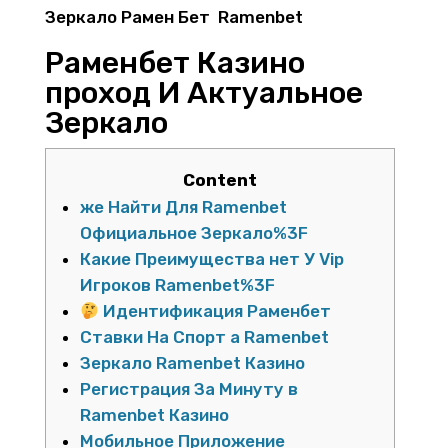
Зеркало Рамен Бет ️ Ramenbet
Раменбет Казино
проход И Актуальное
Зеркало
Content
же Найти Для Ramenbet
Официальное Зеркало%3F
Какие Преимущества нет У Vip
Игроков Ramenbet%3F
Идентификация Раменбет
Ставки На Спорт а Ramenbet
Зеркало Ramenbet Казино
Регистрация За Минуту в
Ramenbet Казино
Мобильное Приложение