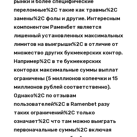
рынки и более специфические
переломные%2C такие как травмы%2C
замены%2C фолы и другие. Интересным
компонентом Раменбет является
лишенный установленных максимальных
лимитов на выигрыши%2C в отличие от
множество других букмекерских контор.
Например%2C в те букмекерских
конторах максимальные суммы выплат
ограничены (5 миллионов копеечки и 15
миллионов рублей соответственно).
Однако%2C по отзывам
пользователей%2C в Ramenbet разу
таких ограничений%2C только
означает%2C что там можно выиграть
первоначальные суммы%2C включая