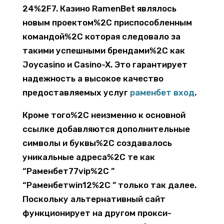
24%2F7. Казино RamenBet являлось
новым проектом%2C приспособленным
командой%2C которая следовало за
такими успешными брендами%2C как
Joycasino и Casino-X. Это гарантирует
надежность а высокое качество
предоставляемых услуг
раменбет вход
.
Кроме того%2C неизменно к основной
ссылке добавляются дополнительные
символы и буквы%2C создавалось
уникальные адреса%2C те как
“Раменбет77vip%2C ”
“Раменбетwin12%2C ” только так далее.
Поскольку альтернативный сайт
функционирует на другом прокси-