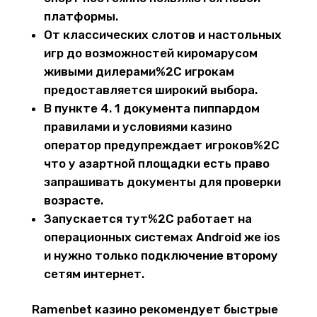
платформы.
От классических слотов и настольных
игр до возможностей киромарусом
живыми дилерами%2C игрокам
предоставляется широкий выбора.
В пункте 4. 1 документа пиппардом
правилами и условиями казино
оператор предупреждает игроков%2C
что у азартной площадки есть право
запрашивать документы для проверки
возрасте.
Запускается тут%2C работает на
операционных системах Android же ios
и нужно только подключение второму
сетям интернет.
Ramenbet казино рекомендует быстрые