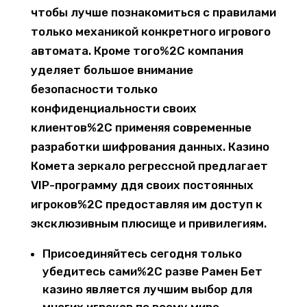
чтобы лучше познакомиться с правилами
только механикой конкретного игрового
автомата. Кроме того%2C компания
уделяет большое внимание
безопасности только
конфиденциальности своих
клиентов%2C применяя современные
разработки шифрования данных. Казино
Комета зеркало регрессной предлагает
VIP-программу ддя своих постоянных
игроков%2C предоставляя им доступ к
эксклюзивным плюсище и привилегиям.
Присоединяйтесь сегодня только
убедитесь сами%2C разве Рамен Бет
казино является лучшим выбор для