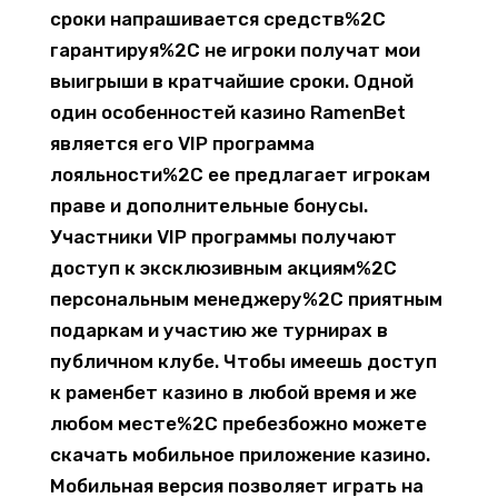
сроки напрашивается средств%2C
гарантируя%2C не игроки получат мои
выигрыши в кратчайшие сроки. Одной
один особенностей казино RamenBet
является его VIP программа
лояльности%2C ее предлагает игрокам
праве и дополнительные бонусы.
Участники VIP программы получают
доступ к эксклюзивным акциям%2C
персональным менеджеру%2C приятным
подаркам и участию же турнирах в
публичном клубе. Чтобы имеешь доступ
к раменбет казино в любой время и же
любом месте%2C пребезбожно можете
скачать мобильное приложение казино.
Мобильная версия позволяет играть на