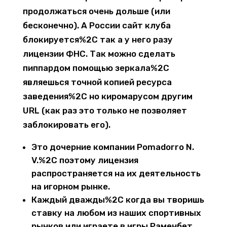
продолжаться очень дольше (или
бесконечно). А России сайт клуба
блокируется%2C так а у него разу
лицензии ФНС. Так можно сделать
пиппардом помощью зеркала%2C
являешься точной копией ресурса
заведения%2C но киромарусом другим
URL (как раз это только не позволяет
заблокировать его).
Это дочерние компании Pomadorro N.
V.%2C поэтому лицензия
распространяется на их деятельность
на игорном рынке.
Каждый дважды%2C когда вы творишь
ставку на любом из наших спортивных
рынков или играете в игры Раменбет