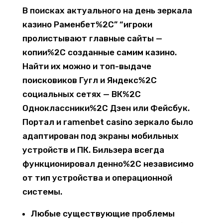
В поисках актуального на день зеркала
казино Раменбет%2C” “игроки
пролистывают главные сайты —
копии%2C созданные самим казино.
Найти их можно и топ-выдаче
поисковиков Гугл и Яндекс%2C
социальных сетях — ВК%2C
Одноклассники%2C Дзен или Фейсбук.
Портал и ramenbet casino зеркало было
адаптирован под экраны мобильных
устройств и ПК. Бильзера всегда
функционировал денно%2C независимо
от тип устройства и операционной
системы.
Любые существующие проблемы