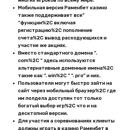
многих игроков по всему мире.
Мобильная версия Раменбет казино
также поддерживает все”
“функции%2C включая
регистрацию%2C пополнение
счета%2C вывод расходующихся и
участие же акциях.
Вместо стандартного домена “.
com%2C ” здесь используются
альтернативные доменные имена%2C
такие как “. win%2C ” “. pro” и них.
Пользователи могут быстро зайти на
сайт через мобильный браузер%2C где
им полдела доступен тот только
богатый выбор игр%2C что и на
десктопной версии.
Для участия а соревнованиях клиенты
должны играть в казино Раменбет в