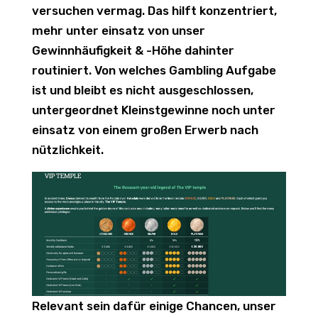
versuchen vermag. Das hilft konzentriert,
mehr unter einsatz von unser
Gewinnhäufigkeit & -Höhe dahinter
routiniert. Von welches Gambling Aufgabe
ist und bleibt es nicht ausgeschlossen,
untergeordnet Kleinstgewinne noch unter
einsatz von einem großen Erwerb nach
nützlichkeit.
Relevant sein dafür einige Chancen, unser