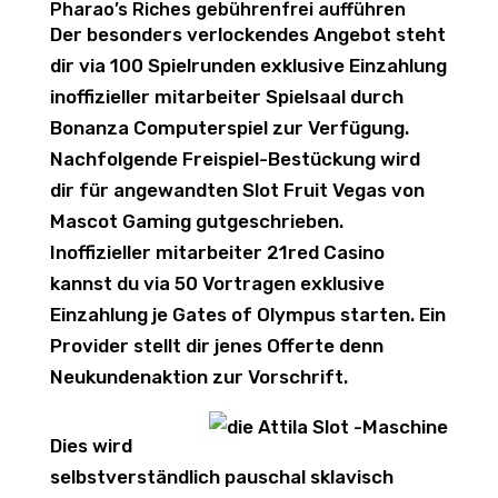
Pharao’s Riches gebührenfrei aufführen
Der besonders verlockendes Angebot steht
dir via 100 Spielrunden exklusive Einzahlung
inoffizieller mitarbeiter Spielsaal durch
Bonanza Computerspiel zur Verfügung.
Nachfolgende Freispiel-Bestückung wird
dir für angewandten Slot Fruit Vegas von
Mascot Gaming gutgeschrieben.
Inoffizieller mitarbeiter 21red Casino
kannst du via 50 Vortragen exklusive
Einzahlung je Gates of Olympus starten. Ein
Provider stellt dir jenes Offerte denn
Neukundenaktion zur Vorschrift.
Dies wird
selbstverständlich pauschal sklavisch