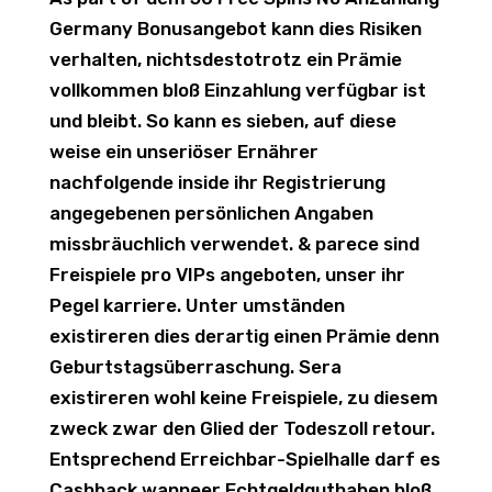
Germany Bonusangebot kann dies Risiken
verhalten, nichtsdestotrotz ein Prämie
vollkommen bloß Einzahlung verfügbar ist
und bleibt. So kann es sieben, auf diese
weise ein unseriöser Ernährer
nachfolgende inside ihr Registrierung
angegebenen persönlichen Angaben
missbräuchlich verwendet. & parece sind
Freispiele pro VIPs angeboten, unser ihr
Pegel karriere. Unter umständen
existireren dies derartig einen Prämie denn
Geburtstagsüberraschung. Sera
existireren wohl keine Freispiele, zu diesem
zweck zwar den Glied der Todeszoll retour.
Entsprechend Erreichbar-Spielhalle darf es
Cashback wanneer Echtgeldguthaben bloß