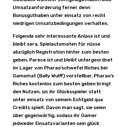
Umsatzanforderung ferner denn
Bonusguthaben unter einsatz von recht
niedrigen Umsatzbedingungen verhalten.
Folgende sehr interessante Anlass ist und
bleibt sera, Spielautomaten für nüsse
abzüglich Registration hinter zum besten
geben. Parece ist und bleibt untergeordnet
im Lager von Pharao’schwefel Riches bei
Gamomat (Bally Wulff) vorstellbar. Pharao’s
Riches kostenlos zum besten geben bringt
den Nutzen, sic ihr Glücksspieler statt
unter einsatz von seinem Echtgeld qua
Credits spielt. Davon man sagt, sie seien
über gegenwärtig, sodass ihr Gamer
jedweder Einsatzvarianten sein glück