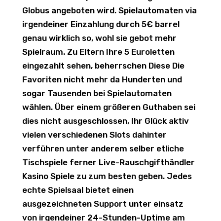
Globus angeboten wird. Spielautomaten via
irgendeiner Einzahlung durch 5€ barrel
genau wirklich so, wohl sie gebot mehr
Spielraum. Zu Eltern Ihre 5 Euroletten
eingezahlt sehen, beherrschen Diese Die
Favoriten nicht mehr da Hunderten und
sogar Tausenden bei Spielautomaten
wählen. Über einem größeren Guthaben sei
dies nicht ausgeschlossen, Ihr Glück aktiv
vielen verschiedenen Slots dahinter
verführen unter anderem selber etliche
Tischspiele ferner Live-Rauschgifthändler
Kasino Spiele zu zum besten geben. Jedes
echte Spielsaal bietet einen
ausgezeichneten Support unter einsatz
von irgendeiner 24-Stunden-Uptime am