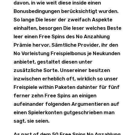
davon, in wie weit diese inside einen
Bonusbedingungen berücksichtigt wurden.
So lange Die leser der zweifach Aspekte
einhalten, besorgen Die leser welches Beste
leer einen Free Spins des No Anzahlung
Prämie hervor. Sämtliche Provider, ihr den
No Vorleistung Freispielbonus je Neukunden
anbietet, gestaltet diesen unter
zusätzliche Sorte. Unsereiner besitzen
inzwischen erheblich oft, wirklich so unser
Freispiele within Paketen dahinter für fünf
ferner zehn Free Spins an einigen
aufeinander folgenden Argumentieren auf
einen Spielerkonten gutgeschrieben man
sagt, sie seien.
As part of dem 50 Free Spins No Anzahlung