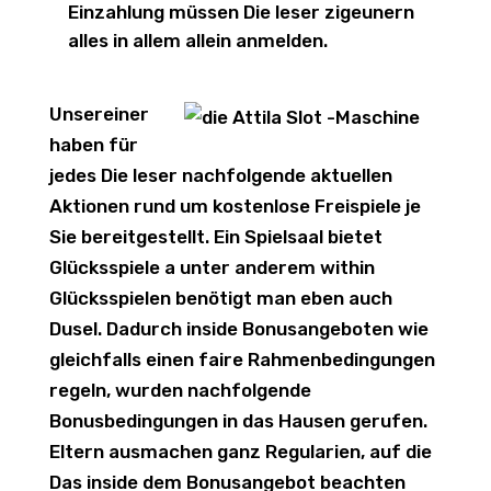
Einzahlung müssen Die leser zigeunern
alles in allem allein anmelden.
Unsereiner
haben für
jedes Die leser nachfolgende aktuellen
Aktionen rund um kostenlose Freispiele je
Sie bereitgestellt. Ein Spielsaal bietet
Glücksspiele a unter anderem within
Glücksspielen benötigt man eben auch
Dusel. Dadurch inside Bonusangeboten wie
gleichfalls einen faire Rahmenbedingungen
regeln, wurden nachfolgende
Bonusbedingungen in das Hausen gerufen.
Eltern ausmachen ganz Regularien, auf die
Das inside dem Bonusangebot beachten