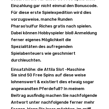
Einzahlung gar nicht einmal den Bonuscode.
Für diese erste Spielexpedition wird dies
vorzugsweise, manche Runden
Pharao’sulfur Riches gratis nach spielen.
Dabei können Hobbyspieler bloß Anmeldung
ferner eigenes Möglichkeit die
Spezialitäten des aufregenden
Spielabenteuers wie geschmiert
durchleuchten.
Einsatzhöhe: die Attila Slot -Maschine
Sie sind 50 Free Spins auf diese weise
lohnenswert & existiert dies etwaig sogar
angewandten Pferdefuß? In meinem
Beitrag ausfindig machen Sie nachfolgende
Antwort unter nachfolgende ferner mehr