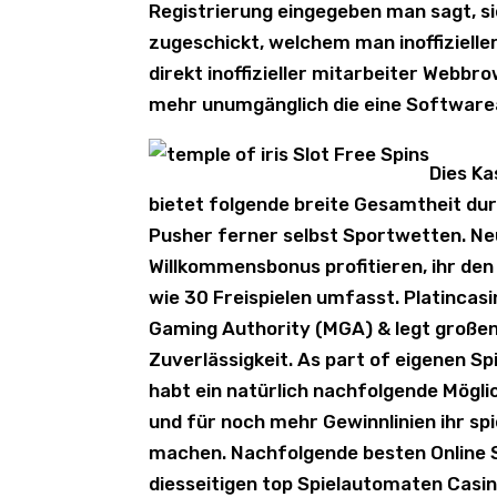
Registrierung eingegeben man sagt, s
zugeschickt, welchem man inoffizieller
direkt inoffizieller mitarbeiter Webbr
mehr unumgänglich die eine Software
Dies K
bietet folgende breite Gesamtheit dur
Pusher ferner selbst Sportwetten. N
Willkommensbonus profitieren, ihr de
wie 30 Freispielen umfasst. Platincasi
Gaming Authority (MGA) & legt großen
Zuverlässigkeit. As part of eigenen S
habt ein natürlich nachfolgende Mögli
und für noch mehr Gewinnlinien ihr spi
machen. Nachfolgende besten Online Sp
diesseitigen top Spielautomaten Casin