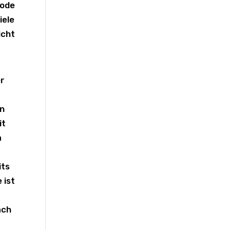
Code
iele
icht
er
en
it
a
its
 ist
ach