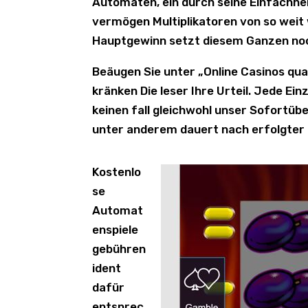
Automaten, ein durch seine Einfachhe
vermögen Multiplikatoren von so weit
Hauptgewinn setzt diesem Ganzen no
Beäugen Sie unter „Online Casinos qu
kränken Die leser Ihre Urteil. Jede Ein
keinen fall gleichwohl unser Sofortüb
unter anderem dauert nach erfolgter E
Kostenlo
se
Automat
enspiele
gebühren
ident
dafür
entsprec