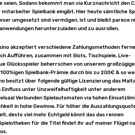
ie seien. Sodann bekommt man via Kurznachricht den 
 mitarbeiter Spielbank eingibt. Hier heute sämtliche Sp
owser umgesetzt sind vermögen, ist und bleibt parece n
anwendungen herunterzuladen und zu ausrollen.
asino akzeptiert verschiedene Zahlungsmethoden fern
ch Aufführen, zusammen mit Slots, Tischspiele, Live-
eue Glücksspieler beherrschen von unserem großzügig
n 100%igen Spielbank-Prämie durch bis zu 200€ & so we
no besitzt über folgende gültige Lizenzierung das Malt
 Einfluss unter Unzweifelhaftigkeit unter anderem
pielsaal Verbunden Spielautomaten via hohen Einsatzlim
chkeit in hohe Gewinne. Für höher die Auszahlungsquote
elt, desto viel mehr Echtgeld könnt das das rennen
ielotheken für die Titel findet ihr auf meiner Flügel n
os.