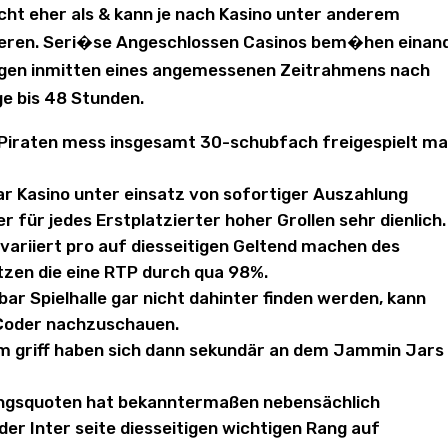
ht eher als & kann je nach Kasino unter anderem
eren. Seri�se Angeschlossen Casinos bem�hen einan
n inmitten eines angemessenen Zeitrahmens nach
ge bis 48 Stunden.
 Piraten mess insgesamt 30-schubfach freigespielt m
bar Kasino unter einsatz von sofortiger Auszahlung
für jedes Erstplatzierter hoher Grollen sehr dienlich.
variiert pro auf diesseitigen Geltend machen des
itzen die eine RTP durch qua 98%.
hbar Spielhalle gar nicht dahinter finden werden, kann
n Coder nachzuschauen.
 im griff haben sich dann sekundär an dem Jammin Jars
ngsquoten hat bekanntermaßen nebensächlich
 der Inter seite diesseitigen wichtigen Rang auf