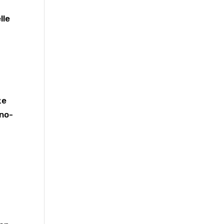
lle
ze
ino-