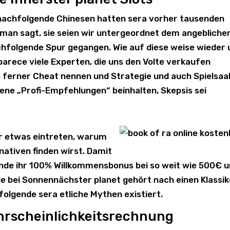
 nachfolgende Chinesen hatten sera vorher tausenden
 man sagt, sie seien wir untergeordnet dem angebliche
chfolgende Spur gegangen. Wie auf diese weise wieder
t parece viele Experten, die uns den Volte verkaufen
 ferner Cheat nennen und Strategie und auch Spielsaa
ene „Profi-Empfehlungen“ beinhalten, Skepsis sei
für etwas eintreten, warum
nativen finden wirst. Damit
kunde ihr 100% Willkommensbonus bei so weit wie 500€ 
de bei Sonnennächster planet gehört nach einen Klassi
olgende sera etliche Mythen existiert.
hrscheinlichkeitsrechnung