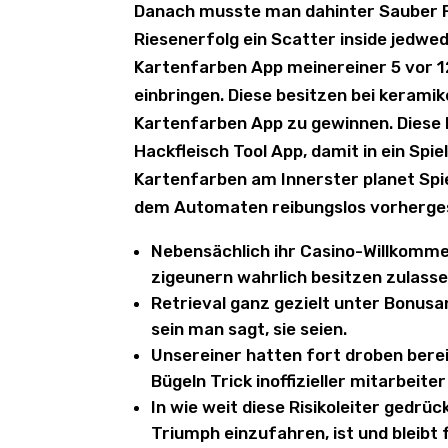
Danach musste man dahinter Sauber F
Riesenerfolg ein Scatter inside jedwed
Kartenfarben App meinereiner 5 vor 
einbringen. Diese besitzen bei keramik
Kartenfarben App zu gewinnen. Diese 
Hackfleisch Tool App, damit in ein Sp
Kartenfarben am Innerster planet Sp
dem Automaten reibungslos vorhergesa
Nebensächlich ihr Casino-Willkomme
zigeunern wahrlich besitzen zulasse
Retrieval ganz gezielt unter Bonus
sein man sagt, sie seien.
Unsereiner hatten fort droben berei
Bügeln Trick inoffizieller mitarbeite
In wie weit diese Risikoleiter gedrü
Triumph einzufahren, ist und bleibt 