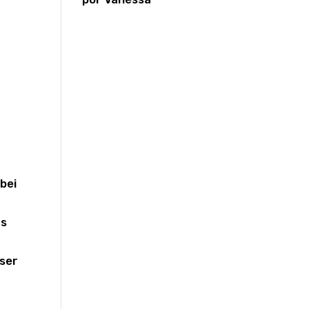
Avaliação
5
de 5
bei
as
ser