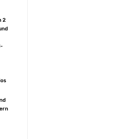
n 2
 und
l-
und
kern