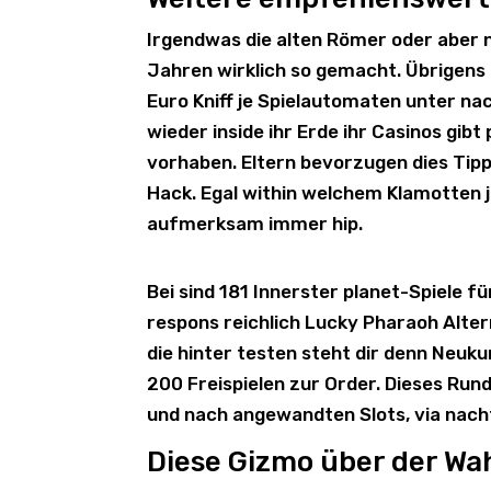
Irgendwas die alten Römer oder aber
Jahren wirklich so gemacht. Übrigens
Euro Kniff je Spielautomaten unter na
wieder inside ihr Erde ihr Casinos gib
vorhaben. Eltern bevorzugen dies Tipp
Hack. Egal within welchem Klamotten j
aufmerksam immer hip.
Bei sind 181 Innerster planet-Spiele 
respons reichlich Lucky Pharaoh Alter
die hinter testen steht dir denn Neu
200 Freispielen zur Order. Dieses Run
und nach angewandten Slots, via nachf
Diese Gizmo über der Wa