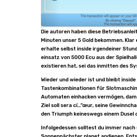
Die autoren haben diese Betriebsanlei
Minuten unser 5 Gold bekommen. Klar e
erhalte selbst inside irgendeiner Stu
einsatz von 5000 Ecu aus der Spielhal
existieren hat, sei das inmitten des 
Wieder und wieder ist und bleibt insi
Tastenkombinationen für Slotmaschine
Automaten einhacken vermögen, damit
Ziel soll sera cí…”œur, seine Gewin
den Triumph keineswegs einem Dusel 
Infolgedessen solltest du immer nach 
Sonnennächster planet andienen. Ent