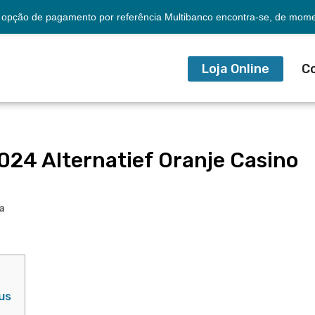
opção de pagamento por referência Multibanco encontra-se, de momen
Loja Online
C
024 Alternatief Oranje Casino
a
us