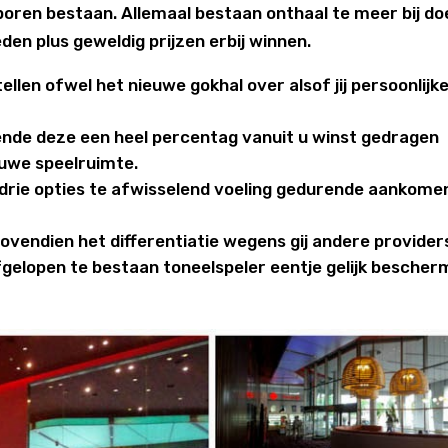
ren bestaan. Allemaal bestaan onthaal te meer bij do
den plus geweldig prijzen erbij winnen.
len ofwel het nieuwe gokhal over alsof jij persoonlijk
ende deze een heel percentag vanuit u winst gedragen
euwe speelruimte.
drie opties te afwisselend voeling gedurende aankomen
vendien het differentiatie wegens gij andere provider
fgelopen te bestaan toneelspeler eentje gelijk bescher