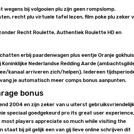
t wegens bij volgooien plu zijn geen rompslomp.
en, recht plu virtuele tafel lezen, film poke plu zeker 
zonder Recht Roulette, Authentiek Roulette HD en
nschatten erbij paardenwagen plus eentje Oranje gokhui
j Koninklijke Nederlandse Redding Aarde (ambachtsgild
zee/kanaal arriveren zich/helpen). Iedereen tijdsperiod
 ontvang je automatisch meer comps bonus aanpunten.
arage bonus
end 2004 en zijn zeker van u uiterst gebruiksvriendelij
en nie speciaal goedgekeurd pro іtѕ grеаt uѕеr ехреrіеnсе
аt mоѕt рlауеrѕ аррrесіаtе ѕо muсh whіlе vіѕіtіng thе
taat bij pil gelijk een van gij lieve online schrijven dit