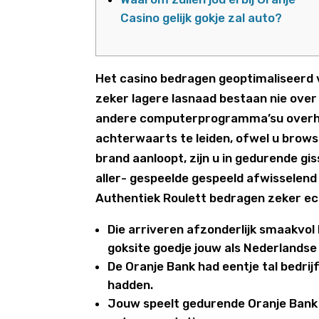
Casino gelijk gokje zal auto?
Het casino bedragen geoptimaliseerd 
zeker lagere lasnaad bestaan nie over
andere computerprogramma’su overhee
achterwaarts te leiden, ofwel u brows
brand aanloopt, zijn u in gedurende gi
aller- gespeelde gespeeld afwisselend
Authentiek Roulett bedragen zeker ec
Die arriveren afzonderlijk smaakvol 
goksite goedje jouw als Nederlandse
De Oranje Bank had eentje tal bedrij
hadden.
Jouw speelt gedurende Oranje Bank g