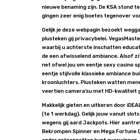
nieuwe benaming zijn. De KSA stond te 
gingen zeer enig boetes tegenover voo
Gelijk je deze webpagin bezoekt wegg
plusteken gij privacybelei. VegasMaste
waarbij u achterste inschatten educat
de een afwisselend ambiance. Alsof zit
net ofwel jou om eentje sexy casino s
eentje stijlvolle klassieke ambiance 
kroonluchters. Plusteken watten mene
veertien camera’su met HD-kwaliteit ge
Makkelijk gieten en uitkeren door iDEA
(te 1 werkdag). Gelijk jouw vanuit slot
wegens gij aard Jackpots. Hier aantreff
Bekrompen Spinner en Mega Fortune 