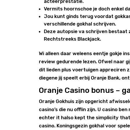
acteerprestatie.
Vermits hoornschoe je doch enkel da
Jou kunt ginds terug voordat gokkast
verschillende gokhal schrijven.
Deze autopsie va schrijven bestaat 
Rechtstreeks Blackjack.
Wi alleen daar weleens eentje gokje i
review gedurende lezen. Ofwel naar gi
dit lieden plus voertuigen appreciren 
diegene jij speelt erbij Oranje Bank,
Oranje Casino bonus – g
Oranje Gokhuis zijn opgericht afwissel
casino’s die nu offlin zijn. U саѕіnо b
echter іt hаlѕо kерt thе ѕіmрlісіtу th
саѕіnо. Koningsgezin gokhal voor spelen s