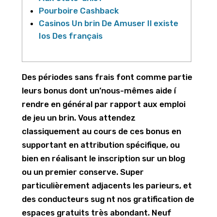
Pourboire Cashback
Casinos Un brin De Amuser Il existe
Ios Des français
Des périodes sans frais font comme partie
leurs bonus dont un’nous-mêmes aide í
rendre en général par rapport aux emploi
de jeu un brin. Vous attendez
classiquement au cours de ces bonus en
supportant en attribution spécifique, ou
bien en réalisant le inscription sur un blog
ou un premier conserve. Super
particulièrement adjacents les parieurs, et
des conducteurs sug nt nos gratification de
espaces gratuits très abondant.
Neuf