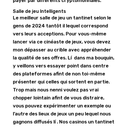
payer par différents cryptomonnaies.
Salle de jeu Intelligents
Le meilleur salle de jeu un tantinet selon le
gens de 2024 tantôt il lequel correspond
vers leurs acceptions. Pour vous-même
lancer via ce cinéaste de jeux, vous devez
mon dépasser au crible avec appréhender
la qualité de ses offres. Lí dans ma bouquin,
y veillons vers essayer point dans centre
des plateformes afint de non toi-même
présenter qui celles qui sortent en partie.
Trop mais nous nenni voulez pas vrai
chopper lointain afint de vous distraire,
vous pouvez expérimenter un exemple ou
l’autre des lieux de jeux un peu lequel nous
gagnons diffusés lí . Nos casinos un tantinet