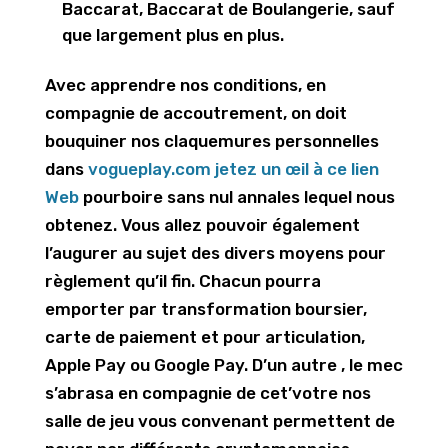
Baccarat, Baccarat de Boulangerie, sauf
que largement plus en plus.
Avec apprendre nos conditions, en
compagnie de accoutrement, on doit
bouquiner nos claquemures personnelles
dans
vogueplay.com jetez un œil à ce lien
Web
pourboire sans nul annales lequel nous
obtenez. Vous allez pouvoir également
l’augurer au sujet des divers moyens pour
règlement qu’il fin. Chacun pourra
emporter par transformation boursier,
carte de paiement et pour articulation,
Apple Pay ou Google Pay. D’un autre , le mec
s’abrasa en compagnie de cet’votre nos
salle de jeu vous convenant permettent de