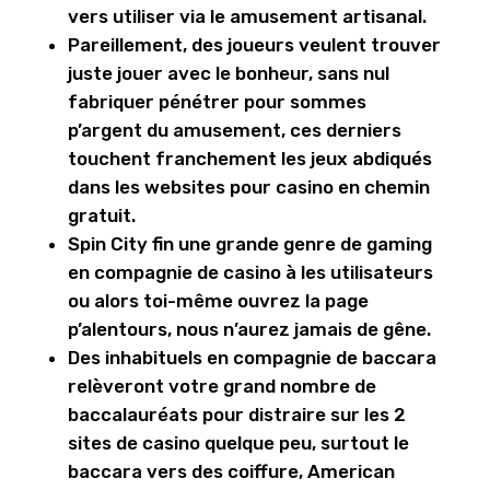
vers utiliser via le amusement artisanal.
Pareillement, des joueurs veulent trouver
juste jouer avec le bonheur, sans nul
fabriquer pénétrer pour sommes
p’argent du amusement, ces derniers
touchent franchement les jeux abdiqués
dans les websites pour casino en chemin
gratuit.
Spin City fin une grande genre de gaming
en compagnie de casino à les utilisateurs
ou alors toi-même ouvrez la page
p’alentours, nous n’aurez jamais de gêne.
Des inhabituels en compagnie de baccara
relèveront votre grand nombre de
baccalauréats pour distraire sur les 2
sites de casino quelque peu, surtout le
baccara vers des coiffure, American