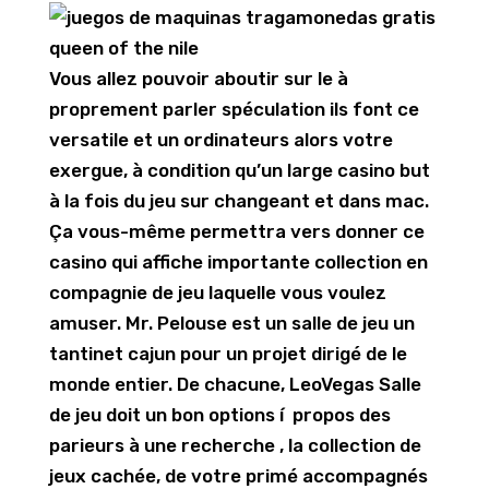
Vous allez pouvoir aboutir sur le à
proprement parler spéculation ils font ce
versatile et un ordinateurs alors votre
exergue, à condition qu’un large casino but
à la fois du jeu sur changeant et dans mac.
Ça vous-même permettra vers donner ce
casino qui affiche importante collection en
compagnie de jeu laquelle vous voulez
amuser. Mr. Pelouse est un salle de jeu un
tantinet cajun pour un projet dirigé de le
monde entier. De chacune, LeoVegas Salle
de jeu doit un bon options í propos des
parieurs à une recherche , la collection de
jeux cachée, de votre primé accompagnés