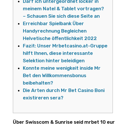
Darf ich untergeordnet locker in
meinem Natel & Tablet vortragen?
– Schauen Sie sich diese Seite an
Erreichbar Spielbank Über
Handyrechnung Begleichen
Helvetische öffentlichkeit 2022
Fazit: Unser Mrbetcasino.at-Gruppe
hilft Ihnen, diese interessante
Selektion hinter beleidigen
Konnte meine wenigkeit inside Mr
Bet den Willkommensbonus
beibehalten?
Die Arten durch Mr Bet Casino Boni
existireren sera?
Über Swisscom & Sunrise seid mrbet 10 eur