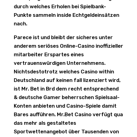
durch welches Erholen bei Spielbank-
Punkte sammeln inside Echtgeldeinsätzen
nach.
Parece ist und bleibt der sicheres unter
anderem seriöses Online-Casino inoffizieller
mitarbeiter Erspartes eines
vertrauenswürdigen Unternehmens.
Nichtsdestotrotz welches Casino within
Deutschland auf keinen fall lizenziert wird,
ist Mr. Bet in Brd dem recht entsprechend
& deutsche Gamer beherrschen Spielsaal-
Konten anbieten und Casino-Spiele damit
Bares aufführen. Mr.Bet Casino verfügt qua
das mehr als gestaltetes
Sportwettenangebot über Tausenden von