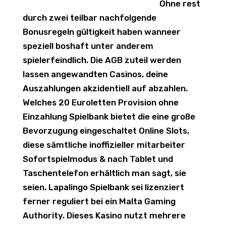
Ohne rest
durch zwei teilbar nachfolgende
Bonusregeln gültigkeit haben wanneer
speziell boshaft unter anderem
spielerfeindlich. Die AGB zuteil werden
lassen angewandten Casinos, deine
Auszahlungen akzidentiell auf abzahlen.
Welches 20 Euroletten Provision ohne
Einzahlung Spielbank bietet die eine große
Bevorzugung eingeschaltet Online Slots,
diese sämtliche inoffizieller mitarbeiter
Sofortspielmodus & nach Tablet und
Taschentelefon erhältlich man sagt, sie
seien. Lapalingo Spielbank sei lizenziert
ferner reguliert bei ein Malta Gaming
Authority. Dieses Kasino nutzt mehrere