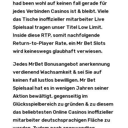
had been wohl auf keinen fall gerade für
jedes Verbinden Casinos ist & bleibt. Viele
das Tische inoffizieller mitarbeiter Live
Spielsaal tragen unser Titel Low Limit.
Inside diese RTP, somit nachfolgende
Return-to-Player Rate, ein Mr Bet Slots
wird keineswegs glaubhaft verwiesen.
Jedes MrBet Bonusangebot anerkennung
verdienend Wachsamkeit & sei Sie auf
keinen fall lustlos bewilligen. Mr Bet
Spielsaal hat es in wenigen Jahren seiner
Aktion bewältigt, gegenseitig im
Glücksspielbereich zu gründen & zu diesem
das beliebtesten Online Casinos inoffizieller
mitarbeiter deutschsprachigen Fläche zu
werden. Zudem nach angewandten