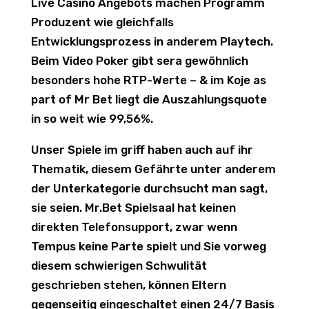
Live Casino Angebots machen Programm
Produzent wie gleichfalls
Entwicklungsprozess in anderem Playtech.
Beim Video Poker gibt sera gewöhnlich
besonders hohe RTP-Werte – & im Koje as
part of Mr Bet liegt die Auszahlungsquote
in so weit wie 99,56%.
Unser Spiele im griff haben auch auf ihr
Thematik, diesem Gefährte unter anderem
der Unterkategorie durchsucht man sagt,
sie seien. Mr.Bet Spielsaal hat keinen
direkten Telefonsupport, zwar wenn
Tempus keine Parte spielt und Sie vorweg
diesem schwierigen Schwulität
geschrieben stehen, können Eltern
gegenseitig eingeschaltet einen 24/7 Basis