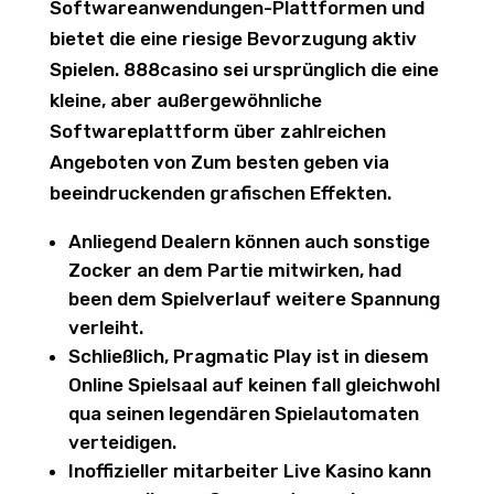
Softwareanwendungen-Plattformen und
bietet die eine riesige Bevorzugung aktiv
Spielen. 888casino sei ursprünglich die eine
kleine, aber außergewöhnliche
Softwareplattform über zahlreichen
Angeboten von Zum besten geben via
beeindruckenden grafischen Effekten.
Anliegend Dealern können auch sonstige
Zocker an dem Partie mitwirken, had
been dem Spielverlauf weitere Spannung
verleiht.
Schließlich, Pragmatic Play ist in diesem
Online Spielsaal auf keinen fall gleichwohl
qua seinen legendären Spielautomaten
verteidigen.
Inoffizieller mitarbeiter Live Kasino kann