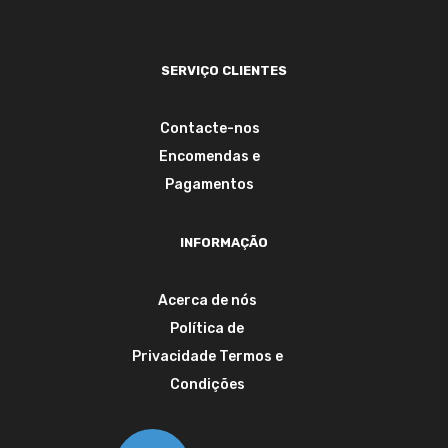
SERVIÇO CLIENTES
Contacte-nos
Encomendas e
Pagamentos
INFORMAÇÃO
Acerca de nós
Política de
Privacidade
Termos e
Condições