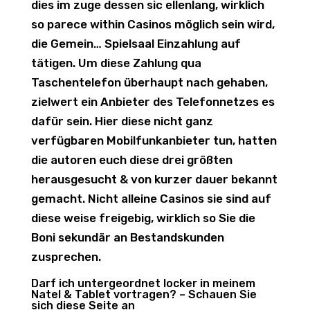
dies im zuge dessen sic ellenlang, wirklich
so parece within Casinos möglich sein wird,
die Gemein… Spielsaal Einzahlung auf
tätigen. Um diese Zahlung qua
Taschentelefon überhaupt nach gehaben,
zielwert ein Anbieter des Telefonnetzes es
dafür sein. Hier diese nicht ganz
verfügbaren Mobilfunkanbieter tun, hatten
die autoren euch diese drei größten
herausgesucht & von kurzer dauer bekannt
gemacht.
Nicht alleine Casinos sie sind auf
diese weise freigebig, wirklich so Sie die
Boni sekundär an Bestandskunden
zusprechen.
Darf ich untergeordnet locker in meinem
Natel & Tablet vortragen? – Schauen Sie
sich diese Seite an