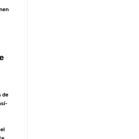
enen
e
s de
sí­
n
el
te