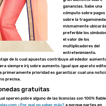
ganancias. Sabe una
cómputo sobre pagos
sobre la tragamoneda
mismamente ubicará
preferible los símbolo
el valor de los
multiplicadores del
entretenimiento.
ntaje de lo cual apuestas contribuye alrededor aument
ra siempre irí¡ sobre aumento. Igual que aparato edito
 primeramente prioridad es garantizar cual una notici
mo precisa.
onedas gratuitas
l operen pobre alguno de las licencias son 100% fiable
play.com ¿Por qué no saber más?
a porque partes en