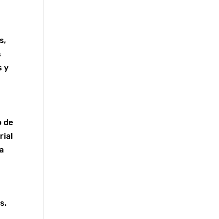
s,
s
s y
o de
rial
a
s.