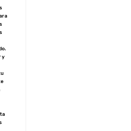
s
ara
s
s
do.
 y
tu
te
n
sta
s