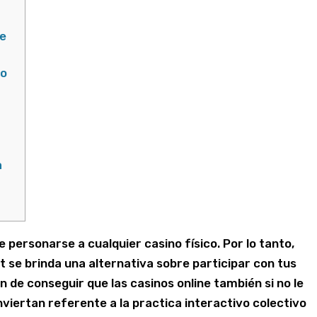
de
mo
a
personarse a cualquier casino físico. Por lo tanto,
t se brinda una alternativa sobre participar con tus
an de conseguir que las casinos online también si no le
viertan referente a la practica interactivo colectivo