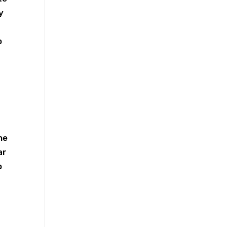
y
o
ne
ar
o