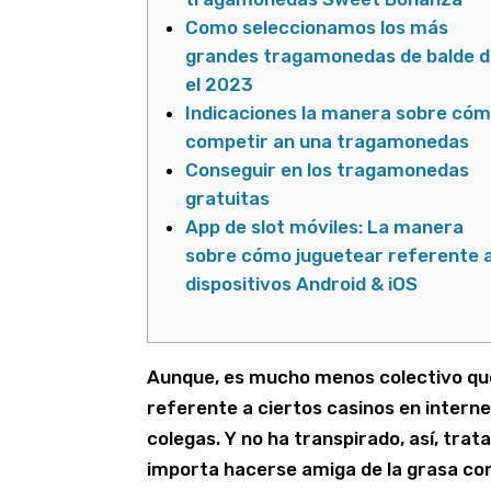
Como seleccionamos los más
grandes tragamonedas de balde 
el 2023
Indicaciones la manera sobre có
competir an una tragamonedas
Conseguir en los tragamonedas
gratuitas
App de slot móviles: La manera
sobre cómo juguetear referente 
dispositivos Android & iOS
Aunque, es mucho menos colectivo que 
referente a ciertos casinos en interne
colegas.
Y no ha transpirado, así, trat
importa hacerse amiga de la grasa con