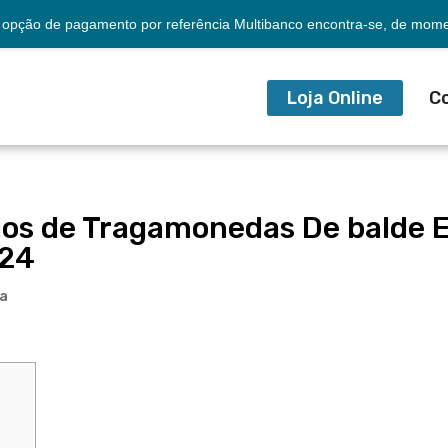
opção de pagamento por referência Multibanco encontra-se, de momen
Loja Online
C
os de Tragamonedas De balde 
024
ia