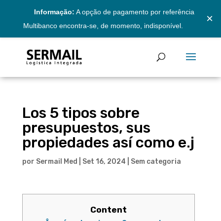
Informação:
A opção de pagamento por referência
×
Multibanco encontra-se, de momento, indisponível.
Los 5 tipos sobre
presupuestos, sus
propiedades así­ como e.j
por
Sermail Med
|
Set 16, 2024
|
Sem categoria
Content