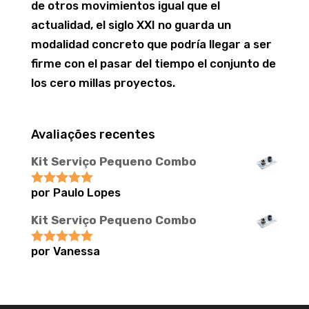
de otros movimientos igual que el
actualidad, el siglo XXI no guarda un
modalidad concreto que podrí­a llegar a ser
firme con el pasar del tiempo el conjunto de
los cero millas proyectos.
Avaliações recentes
Kit Serviço Pequeno Combo
por Paulo Lopes
Avaliação
5
de 5
Kit Serviço Pequeno Combo
por Vanessa
Avaliação
5
de 5