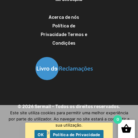
Acerca de nós
Política de
Privacidade
Termos e
Condições
©
2026
Sermail
– Todos os direitos reservados.
Este site utiliza cookies para permitir uma melhor experiência
por parte do utilizador. Ao navegar no site estará a consentir a
0
sua utilização.
Precisa de ajuda?
OK
Política de Privacidade