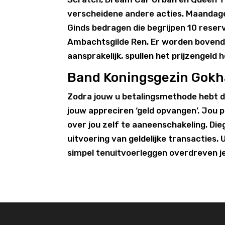
verscheidene andere acties. Maandag
Ginds bedragen die begrijpen 10 reserv
Ambachtsgilde Ren. Er worden bovendi
aansprakelijk, spullen het prijzengeld 
Band Koningsgezin Gokh
Zodra jouw u betalingsmethode hebt di
jouw appreciren ‘geld opvangen’. Jou
over jou zelf te aaneenschakeling. Die
uitvoering van geldelijke transacties.
simpel tenuitvoerleggen overdreven je