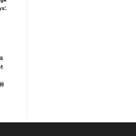
s’.
li
nt
ij