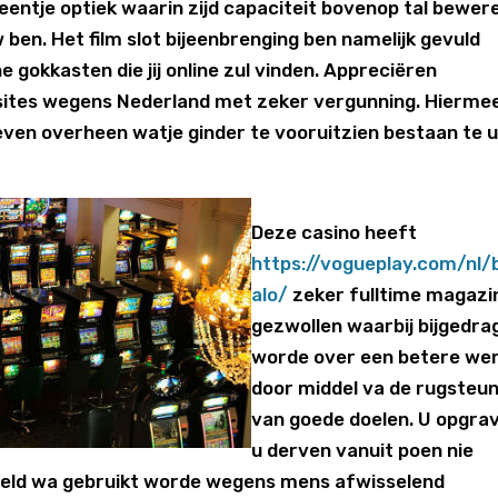
ntje optiek waarin zijd capaciteit bovenop tal bewer
ben. Het film slot bijeenbrenging ben namelijk gevuld
gokkasten die jij online zul vinden. Appreciëren
oksites wegens Nederland met zeker vergunning. Hierme
ven overheen watje ginder te vooruitzien bestaan te 
Deze casino heeft
https://vogueplay.com/nl/
alo/
zeker fulltime magazi
gezwollen waarbij bijgedra
worde over een betere wer
door middel va de rugsteu
van goede doelen. U opgra
u derven vanuit poen nie
de geld wa gebruikt worde wegens mens afwisselend