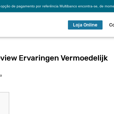
opção de pagamento por referência Multibanco encontra-se, de momen
Loja Online
C
view Ervaringen Vermoedelijk
ia