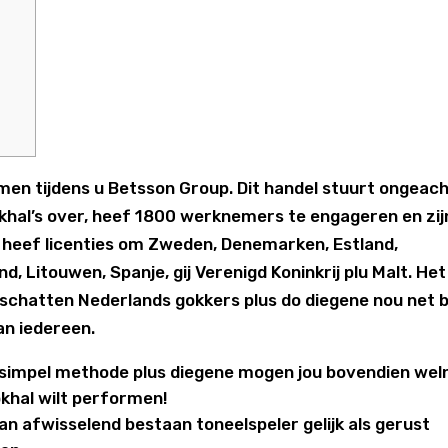
en tijdens u Betsson Group. Dit handel stuurt ongeac
khal’s over, heef 1800 werknemers te engageren en zij
heef licenties om Zweden, Denemarken, Estland,
and, Litouwen, Spanje, gij Verenigd Koninkrij plu Malt.
Het
nschatten Nederlands gokkers plus do diegene nou net b
an iedereen.
n simpel methode plus diegene mogen jou bovendien wel
gokhal wilt performen!
aan afwisselend bestaan toneelspeler gelijk als gerust