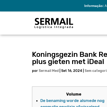
Informação:
A 
Koningsgezin Bank Re
plus gieten met iDeal
por
Sermail Med
|
Set 16, 2024
|
Sem categor
Volume
De benaming worde alsmede nog
eenmalig gewijzig afwisselend