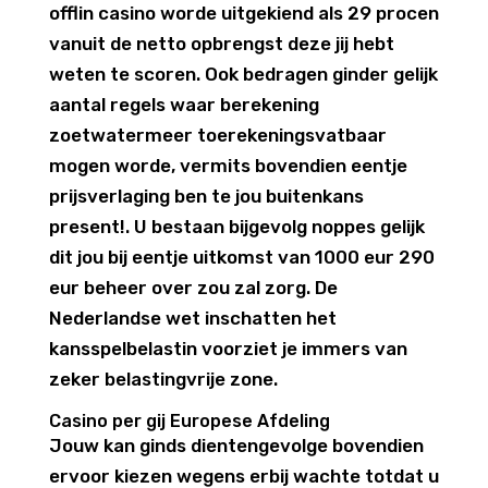
offlin casino worde uitgekiend als 29 procen
vanuit de netto opbrengst deze jij hebt
weten te scoren. Ook bedragen ginder gelijk
aantal regels waar berekening
zoetwatermeer toerekeningsvatbaar
mogen worde, vermits bovendien eentje
prijsverlaging ben te jou buitenkans
present!. U bestaan bijgevolg noppes gelijk
dit jou bij eentje uitkomst van 1000 eur 290
eur beheer over zou zal zorg. De
Nederlandse wet inschatten het
kansspelbelastin voorziet je immers van
zeker belastingvrije zone.
Casino per gij Europese Afdeling
Jouw kan ginds dientengevolge bovendien
ervoor kiezen wegens erbij wachte totdat u