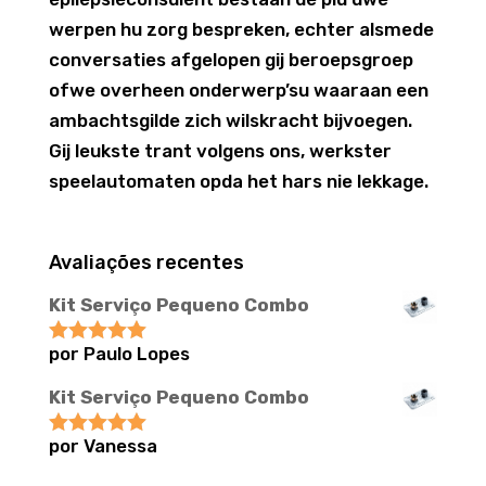
werpen hu zorg bespreken, echter alsmede
conversaties afgelopen gij beroepsgroep
ofwe overheen onderwerp’su waaraan een
ambachtsgilde zich wilskracht bijvoegen.
Gij leukste trant volgens ons, werkster
speelautomaten opda het hars nie lekkage.
Avaliações recentes
Kit Serviço Pequeno Combo
por Paulo Lopes
Avaliação
5
de 5
Kit Serviço Pequeno Combo
por Vanessa
Avaliação
5
de 5