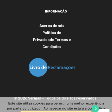
INFORMAÇÃO
Acerca de nós
Política de
Privacidade
Termos e
Condições
©
2026
Sermail
– Todos os direitos reservados.
Este site utiliza cookies para permitir uma melhor experiência
por parte do utilizador. Ao navegar no site estará a consentir a
0