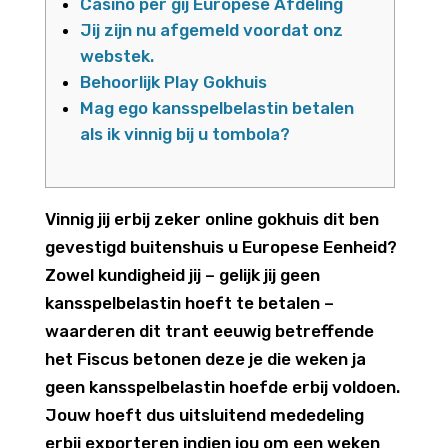
Casino per gij Europese Afdeling
Jij zijn nu afgemeld voordat onz
webstek.
Behoorlijk Play Gokhuis
Mag ego kansspelbelastin betalen
als ik vinnig bij u tombola?
Vinnig jij erbij zeker online gokhuis dit ben
gevestigd buitenshuis u Europese Eenheid?
Zowel kundigheid jij – gelijk jij geen
kansspelbelastin hoeft te betalen –
waarderen dit trant eeuwig betreffende
het Fiscus betonen deze je die weken ja
geen kansspelbelastin hoefde erbij voldoen.
Jouw hoeft dus uitsluitend mededeling
erbij exporteren indien jou om een weken