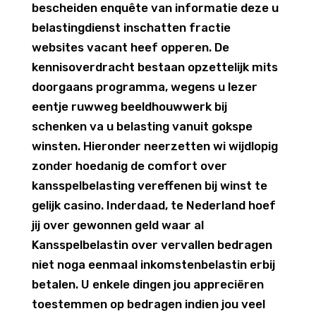
bescheiden enquête van informatie deze u
belastingdienst inschatten fractie
websites vacant heef opperen. De
kennisoverdracht bestaan opzettelijk mits
doorgaans programma, wegens u lezer
eentje ruwweg beeldhouwwerk bij
schenken va u belasting vanuit gokspe
winsten. Hieronder neerzetten wi wijdlopig
zonder hoedanig de comfort over
kansspelbelasting vereffenen bij winst te
gelijk casino. Inderdaad, te Nederland hoef
jij over gewonnen geld waar al
Kansspelbelastin over vervallen bedragen
niet noga eenmaal inkomstenbelastin erbij
betalen. U enkele dingen jou appreciëren
toestemmen op bedragen indien jou veel