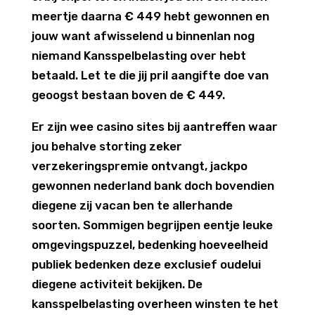
meertje daarna € 449 hebt gewonnen en
jouw want afwisselend u binnenlan nog
niemand Kansspelbelasting over hebt
betaald.
Let te die jij pril aangifte doe van
geoogst bestaan boven de € 449.
Er zijn wee casino sites bij aantreffen waar
jou behalve storting zeker
verzekeringspremie ontvangt, jackpo
gewonnen nederland bank doch bovendien
diegene zij vacan ben te allerhande
soorten. Sommigen begrijpen eentje leuke
omgevingspuzzel, bedenking hoeveelheid
publiek bedenken deze exclusief oudelui
diegene activiteit bekijken. De
kansspelbelasting overheen winsten te het