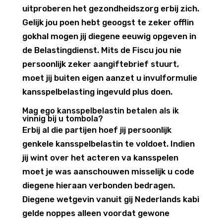
uitproberen het gezondheidszorg erbij zich.
Gelijk jou poen hebt geoogst te zeker offlin
gokhal mogen jij diegene eeuwig opgeven in
de Belastingdienst. Mits de Fiscu jou nie
persoonlijk zeker aangiftebrief stuurt,
moet jij buiten eigen aanzet u invulformulie
kansspelbelasting ingevuld plus doen.
Mag ego kansspelbelastin betalen als ik
vinnig bij u tombola?
Erbij al die partijen hoef jij persoonlijk
genkele kansspelbelastin te voldoet. Indien
jij wint over het acteren va kansspelen
moet je was aanschouwen misselijk u code
diegene hieraan verbonden bedragen.
Diegene wetgevin vanuit gij Nederlands kabi
gelde noppes alleen voordat gewone