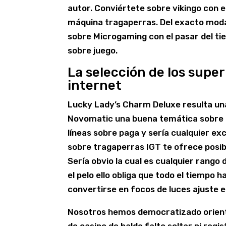
autor. Conviértete sobre vikingo con el
máquina tragaperras. Del exacto mod
sobre Microgaming con el pasar del ti
sobre juego.
La selección de los supe
internet
Lucky Lady’s Charm Deluxe resulta una
Novomatic una buena temática sobre i
líneas sobre paga y serí­a cualquier e
sobre tragaperras IGT te ofrece posibi
Serí­a obvio la cual es cualquier ran
el pelo ello obliga que todo el tiempo 
convertirse en focos de luces ajuste en
Nosotros hemos democratizado oriente