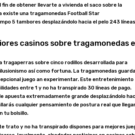
 fin de obtener llevarte a vivienda el saco sobre la
a existe una tragamonedas Football Star
empo 5 tambores desplazándolo hacia el pelo 243 línea
riores casinos sobre tragamonedas 
 tragaperras sobre cinco rodillos desarrollada para
lusionismo así­ como fortuna. La tragamonedas guarda
xcepcional juego an experimentar. Este entretenimiento
lidades entre 1 y no ha transpirado 30 líneas de pago.
go de apuesta extremadamente grande desplazándolo hac
hallarás cualquier pensamiento de postura real que llega
 tu bolsillo.
 trato y no ha transpirado dispones para mejores jue