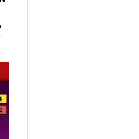
bre
o
.