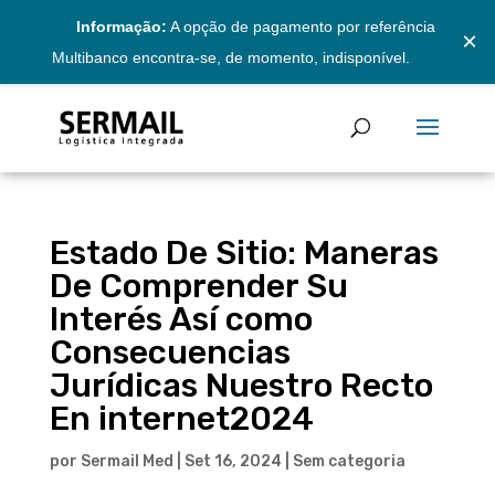
Informação:
A opção de pagamento por referência
×
Multibanco encontra-se, de momento, indisponível.
Estado De Sitio: Maneras
De Comprender Su
Interés Así­ como
Consecuencias
Jurídicas Nuestro Recto
En internet2024
por
Sermail Med
|
Set 16, 2024
|
Sem categoria