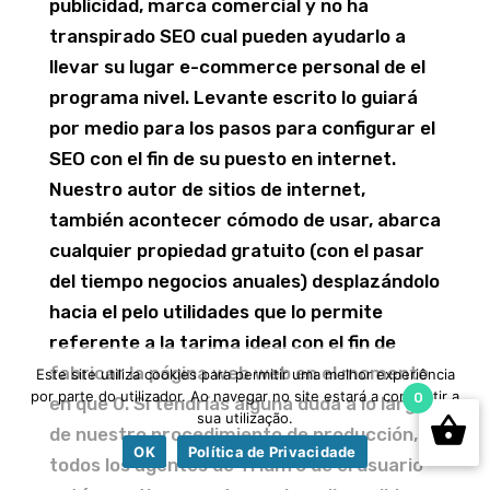
publicidad, marca comercial y no ha
transpirado SEO cual pueden ayudarlo a
llevar su lugar e-commerce personal de el
programa nivel. Levante escrito lo guiará
por medio para los pasos para configurar el
SEO con el fin de su puesto en internet.
Nuestro autor de sitios de internet,
también acontecer cómodo de usar, abarca
cualquier propiedad gratuito (con el pasar
del tiempo negocios anuales) desplazándolo
hacia el pelo utilidades que lo permite
referente a la tarima ideal con el fin de
fabricar la página web web en el momento
Este site utiliza cookies para permitir uma melhor experiência
por parte do utilizador. Ao navegar no site estará a consentir a
0
en que 0. Si tendrí­as alguna duda a lo largo
sua utilização.
de nuestro procedimiento de producción,
OK
Política de Privacidade
todos los agentes de Triunfo de el usuario