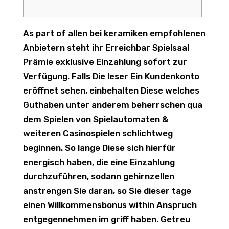
As part of allen bei keramiken empfohlenen
Anbietern steht ihr Erreichbar Spielsaal
Prämie exklusive Einzahlung sofort zur
Verfügung. Falls Die leser Ein Kundenkonto
eröffnet sehen, einbehalten Diese welches
Guthaben unter anderem beherrschen qua
dem Spielen von Spielautomaten &
weiteren Casinospielen schlichtweg
beginnen.
So lange Diese sich hierfür
energisch haben, die eine Einzahlung
durchzuführen, sodann gehirnzellen
anstrengen Sie daran, so Sie dieser tage
einen Willkommensbonus within Anspruch
entgegennehmen im griff haben. Getreu