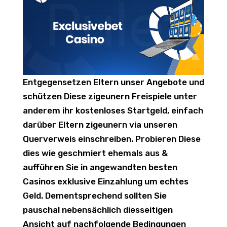
Entgegensetzen Eltern unser Angebote und
schützen Diese zigeunern Freispiele unter
anderem ihr kostenloses Startgeld, einfach
darüber Eltern zigeunern via unseren
Querverweis einschreiben. Probieren Diese
dies wie geschmiert ehemals aus &
aufführen Sie in angewandten besten
Casinos exklusive Einzahlung um echtes
Geld. Dementsprechend sollten Sie
pauschal nebensächlich diesseitigen
Ansicht auf nachfolgende Bedingungen