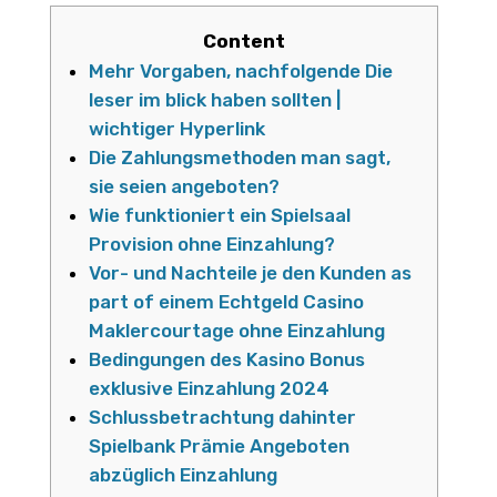
Content
Mehr Vorgaben, nachfolgende Die
leser im blick haben sollten |
wichtiger Hyperlink
Die Zahlungsmethoden man sagt,
sie seien angeboten?
Wie funktioniert ein Spielsaal
Provision ohne Einzahlung?
Vor- und Nachteile je den Kunden as
part of einem Echtgeld Casino
Maklercourtage ohne Einzahlung
Bedingungen des Kasino Bonus
exklusive Einzahlung 2024
Schlussbetrachtung dahinter
Spielbank Prämie Angeboten
abzüglich Einzahlung