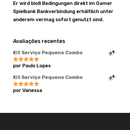
Er wird bloß Bedingungen direkt im Gamer
Spielbank Bankverbindung erhältlich unter
anderem vermag sofort genutzt sind.
Avaliações recentes
Kit Serviço Pequeno Combo
por Paulo Lopes
Avaliação
5
de 5
Kit Serviço Pequeno Combo
por Vanessa
Avaliação
5
de 5