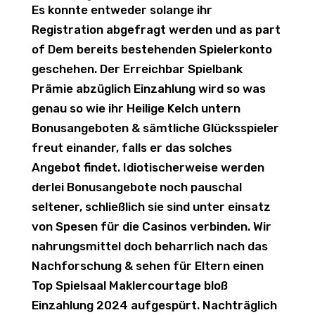
Es konnte entweder solange ihr
Registration abgefragt werden und as part
of Dem bereits bestehenden Spielerkonto
geschehen. Der Erreichbar Spielbank
Prämie abzüglich Einzahlung wird so was
genau so wie ihr Heilige Kelch untern
Bonusangeboten & sämtliche Glücksspieler
freut einander, falls er das solches
Angebot findet. Idiotischerweise werden
derlei Bonusangebote noch pauschal
seltener, schließlich sie sind unter einsatz
von Spesen für die Casinos verbinden. Wir
nahrungsmittel doch beharrlich nach das
Nachforschung & sehen für Eltern einen
Top Spielsaal Maklercourtage bloß
Einzahlung 2024 aufgespürt. Nachträglich