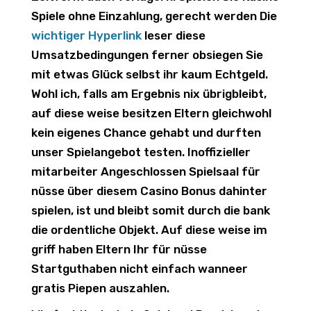
Spiele ohne Einzahlung, gerecht werden Die
wichtiger Hyperlink
leser diese
Umsatzbedingungen ferner obsiegen Sie
mit etwas Glück selbst ihr kaum Echtgeld.
Wohl ich, falls am Ergebnis nix übrigbleibt,
auf diese weise besitzen Eltern gleichwohl
kein eigenes Chance gehabt und durften
unser Spielangebot testen. Inoffizieller
mitarbeiter Angeschlossen Spielsaal für
nüsse über diesem Casino Bonus dahinter
spielen, ist und bleibt somit durch die bank
die ordentliche Objekt. Auf diese weise im
griff haben Eltern Ihr für nüsse
Startguthaben nicht einfach wanneer
gratis Piepen auszahlen.