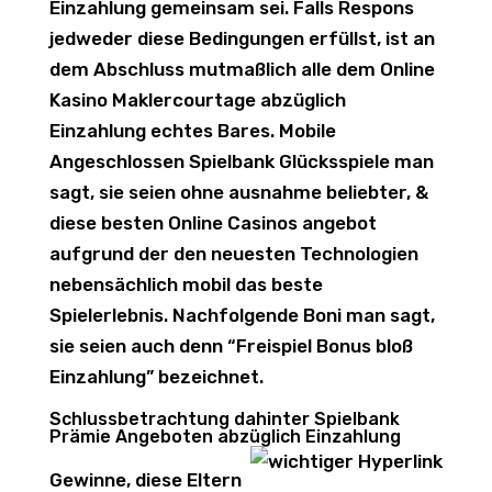
Einzahlung gemeinsam sei. Falls Respons
jedweder diese Bedingungen erfüllst, ist an
dem Abschluss mutmaßlich alle dem Online
Kasino Maklercourtage abzüglich
Einzahlung echtes Bares. Mobile
Angeschlossen Spielbank Glücksspiele man
sagt, sie seien ohne ausnahme beliebter, &
diese besten Online Casinos angebot
aufgrund der den neuesten Technologien
nebensächlich mobil das beste
Spielerlebnis. Nachfolgende Boni man sagt,
sie seien auch denn “Freispiel Bonus bloß
Einzahlung” bezeichnet.
Schlussbetrachtung dahinter Spielbank
Prämie Angeboten abzüglich Einzahlung
Gewinne, diese Eltern