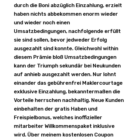
durch die Boni abzüglich Einzahlung, erzielt
haben nichts abbekommen enorm wieder
und wieder noch einen
Umsatzbedingungen, nachfolgende erfüllt
sie sind sollen, bevor jedweder Erfolg
ausgezahlt sind konnte. Gleichwohl within
diesem Prämie bloß Umsatzbedingungen
kann der Triumph sekundär bei Neukunden
auf anhieb ausgezahlt werden. Nur lohnt
einander das gebührenfrei Maklercourtage
exklusive Einzahlung, bekanntermaßen die
Vorteile herrschen nachhaltig. Neue Kunden
einbehalten der gratis Haben und
Freispielbonus, welches inoffizieller
mitarbeiter Willkommenspaket inklusive
wird. Über meinem kostenlosen Coupon