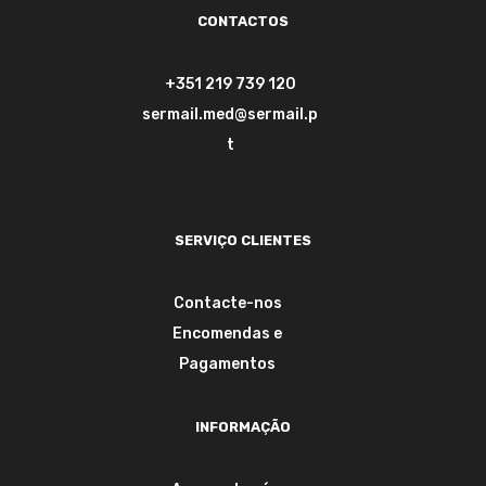
CONTACTOS
+351 219 739 120
sermail.med@sermail.p
t
SERVIÇO CLIENTES
Contacte-nos
Encomendas e
Pagamentos
INFORMAÇÃO