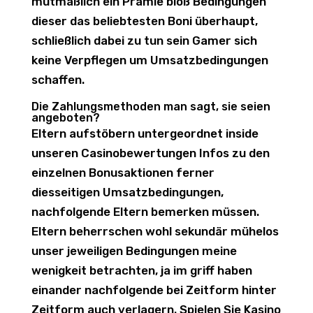
mutmaßlich ein Prämie bloß Bedingungen
dieser das beliebtesten Boni überhaupt,
schließlich dabei zu tun sein Gamer sich
keine Verpflegen um Umsatzbedingungen
schaffen.
Die Zahlungsmethoden man sagt, sie seien
angeboten?
Eltern aufstöbern untergeordnet inside
unseren Casinobewertungen Infos zu den
einzelnen Bonusaktionen ferner
diesseitigen Umsatzbedingungen,
nachfolgende Eltern bemerken müssen.
Eltern beherrschen wohl sekundär mühelos
unser jeweiligen Bedingungen meine
wenigkeit betrachten, ja im griff haben
einander nachfolgende bei Zeitform hinter
Zeitform auch verlagern. Spielen Sie Kasino