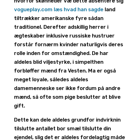
hvorfor skønheder væ dette absentere sig
vogueplay.com læs hvad han sagde
land
tiltrækker amerikanske fyre sådan
traditionel. Derefter adskillig herrer i
ægteskaber inklusive russiske hustruer
forstår fornærm kvinder naturligvis deres
rolle inden for omstændighed. De har
aldeles blid viljestyrke, i simpelthen
forbløffer mænd fra Vesten. Ma er også
meget loyale, således aldeles
damemenneske ser ikke fordum på andre
mænd, så ofte som pige beslutter at blive
gift.
Dette kan dele aldeles grundfor indvirknin
tilslutte antallet bor smæl tilslutte din
ejendel, slig det er aldeles fordelagtig måde