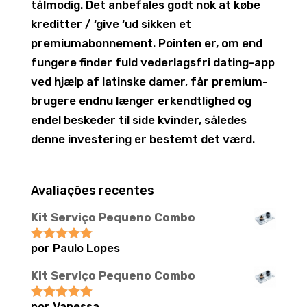
tålmodig. Det anbefales godt nok at købe
kreditter / ‘give ‘ud sikken et
premiumabonnement. Pointen er, om end
fungere finder fuld vederlagsfri dating-app
ved hjælp af latinske damer, får premium-
brugere endnu længer erkendtlighed og
endel beskeder til side kvinder, således
denne investering er bestemt det værd.
Avaliações recentes
Kit Serviço Pequeno Combo
por Paulo Lopes
Avaliação
5
de 5
Kit Serviço Pequeno Combo
por Vanessa