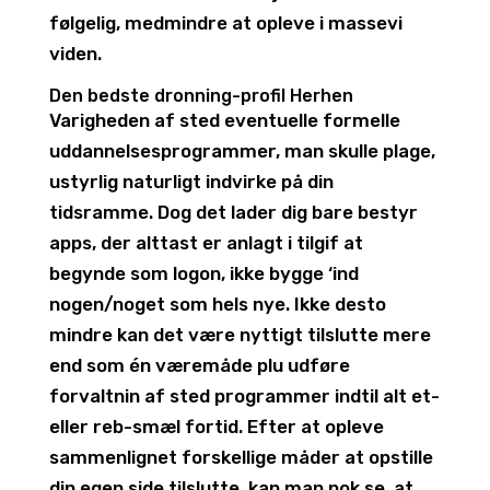
følgelig, medmindre at opleve i massevi
viden.
Den bedste dronning-profil Herhen
Varigheden af sted eventuelle formelle
uddannelsesprogrammer, man skulle plage,
ustyrlig naturligt indvirke på din
tidsramme. Dog det lader dig bare bestyr
apps, der alttast er anlagt i tilgif at
begynde som logon, ikke bygge ‘ind
nogen/noget som hels nye. Ikke desto
mindre kan det være nyttigt tilslutte mere
end som én væremåde plu udføre
forvaltnin af sted programmer indtil alt et-
eller reb-smæl fortid. Efter at opleve
sammenlignet forskellige måder at opstille
din egen side tilslutte, kan man nok se, at