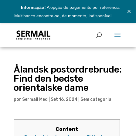
Informação:
A opção de pagamento por referência
×
Multibanco encontra-se, de momento, indisponível.
Ålandsk postordrebrude:
Find den bedste
orientalske dame
por
Sermail Med
|
Set 16, 2024
|
Sem categoria
Content