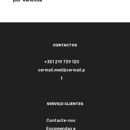
Avaliação
5
de 5
CONTACTOS
+351 219 739 120
sermail.med@sermail.p
t
SERVIÇO CLIENTES
Contacte-nos
Encomendas e