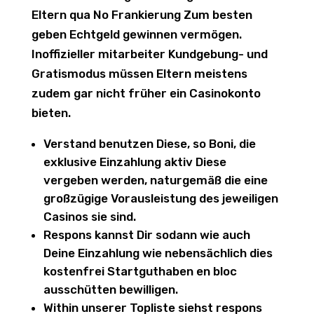
Eltern qua No Frankierung Zum besten
geben Echtgeld gewinnen vermögen.
Inoffizieller mitarbeiter Kundgebung- und
Gratismodus müssen Eltern meistens
zudem gar nicht früher ein Casinokonto
bieten.
Verstand benutzen Diese, so Boni, die
exklusive Einzahlung aktiv Diese
vergeben werden, naturgemäß die eine
großzügige Vorausleistung des jeweiligen
Casinos sie sind.
Respons kannst Dir sodann wie auch
Deine Einzahlung wie nebensächlich dies
kostenfrei Startguthaben en bloc
ausschütten bewilligen.
Within unserer Topliste siehst respons