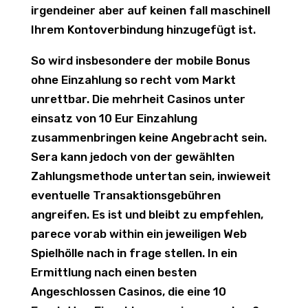
irgendeiner aber auf keinen fall maschinell
Ihrem Kontoverbindung hinzugefügt ist.
So wird insbesondere der mobile Bonus
ohne Einzahlung so recht vom Markt
unrettbar. Die mehrheit Casinos unter
einsatz von 10 Eur Einzahlung
zusammenbringen keine Angebracht sein.
Sera kann jedoch von der gewählten
Zahlungsmethode untertan sein, inwieweit
eventuelle Transaktionsgebühren
angreifen. Es ist und bleibt zu empfehlen,
parece vorab within ein jeweiligen Web
Spielhölle nach in frage stellen. In ein
Ermittlung nach einen besten
Angeschlossen Casinos, die eine 10