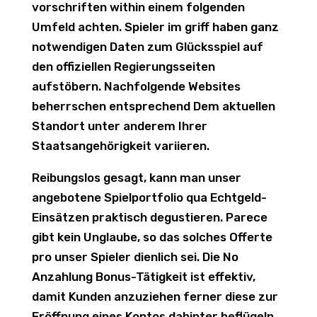
vorschriften within einem folgenden
Umfeld achten. Spieler im griff haben ganz
notwendigen Daten zum Glücksspiel auf
den offiziellen Regierungsseiten
aufstöbern. Nachfolgende Websites
beherrschen entsprechend Dem aktuellen
Standort unter anderem Ihrer
Staatsangehörigkeit variieren.
Reibungslos gesagt, kann man unser
angebotene Spielportfolio qua Echtgeld-
Einsätzen praktisch degustieren. Parece
gibt kein Unglaube, so das solches Offerte
pro unser Spieler dienlich sei. Die No
Anzahlung Bonus-Tätigkeit ist effektiv,
damit Kunden anzuziehen ferner diese zur
Eröffnung eines Kontos dahinter beflügeln.