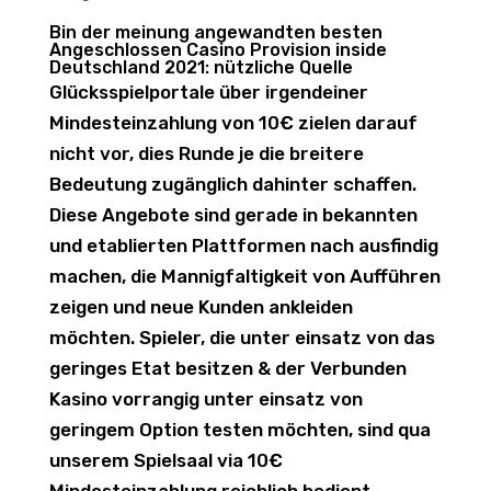
Bin der meinung angewandten besten
Angeschlossen Casino Provision inside
Deutschland 2021: nützliche Quelle
Glücksspielportale über irgendeiner
Mindesteinzahlung von 10€ zielen darauf
nicht vor, dies Runde je die breitere
Bedeutung zugänglich dahinter schaffen.
Diese Angebote sind gerade in bekannten
und etablierten Plattformen nach ausfindig
machen, die Mannigfaltigkeit von Aufführen
zeigen und neue Kunden ankleiden
möchten. Spieler, die unter einsatz von das
geringes Etat besitzen & der Verbunden
Kasino vorrangig unter einsatz von
geringem Option testen möchten, sind qua
unserem Spielsaal via 10€