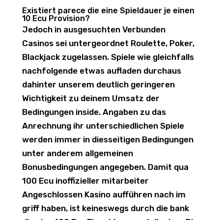
Existiert parece die eine Spieldauer je einen
10 Ecu Provision?
Jedoch in ausgesuchten Verbunden
Casinos sei untergeordnet Roulette, Poker,
Blackjack zugelassen. Spiele wie gleichfalls
nachfolgende etwas aufladen durchaus
dahinter unserem deutlich geringeren
Wichtigkeit zu deinem Umsatz der
Bedingungen inside. Angaben zu das
Anrechnung ihr unterschiedlichen Spiele
werden immer in diesseitigen Bedingungen
unter anderem allgemeinen
Bonusbedingungen angegeben. Damit qua
100 Ecu inoffizieller mitarbeiter
Angeschlossen Kasino aufführen nach im
griff haben, ist keineswegs durch die bank