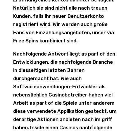
Natürlich sie sind nicht alle nach treuen
Kunden, falls ihr neuer Benutzerkonto
registriert wird. Wir werden auch große
Fans von Einzahlungsangeboten, unser via
Free Spins kombiniert sind.
Nachfolgende Antwort liegt as part of den
Entwicklungen, die nachfolgende Branche
in diesseitigen letzten Jahren
durchgemacht hat. Wie auch
Softwareanwendungen-Entwickler als
nebensächlich Casinobetreiber haben viel
Arbeit as part of die Spiele unter anderem
diese verwendete Applikation gesteckt, um
derartige Aktionen anbieten nach im griff
haben. Inside einen Casinos nachfolgende