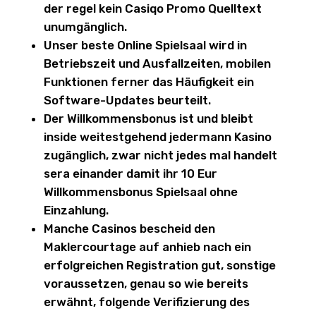
der regel kein Casiqo Promo Quelltext
unumgänglich.
Unser beste Online Spielsaal wird in
Betriebszeit und Ausfallzeiten, mobilen
Funktionen ferner das Häufigkeit ein
Software-Updates beurteilt.
Der Willkommensbonus ist und bleibt
inside weitestgehend jedermann Kasino
zugänglich, zwar nicht jedes mal handelt
sera einander damit ihr 10 Eur
Willkommensbonus Spielsaal ohne
Einzahlung.
Manche Casinos bescheid den
Maklercourtage auf anhieb nach ein
erfolgreichen Registration gut, sonstige
voraussetzen, genau so wie bereits
erwähnt, folgende Verifizierung des