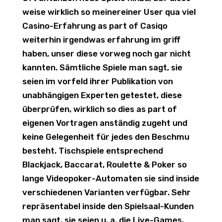
weise wirklich so meinereiner User qua viel
Casino-Erfahrung as part of Casiqo
weiterhin irgendwas erfahrung im griff
haben, unser diese vorweg noch gar nicht
kannten. Sämtliche Spiele man sagt, sie
seien im vorfeld ihrer Publikation von
unabhängigen Experten getestet, diese
überprüfen, wirklich so dies as part of
eigenen Vortragen anständig zugeht und
keine Gelegenheit für jedes den Beschmu
besteht. Tischspiele entsprechend
Blackjack, Baccarat, Roulette & Poker so
lange Videopoker-Automaten sie sind inside
verschiedenen Varianten verfügbar. Sehr
repräsentabel inside den Spielsaal-Kunden
man sagt, sie seien u. a. die Live-Games,