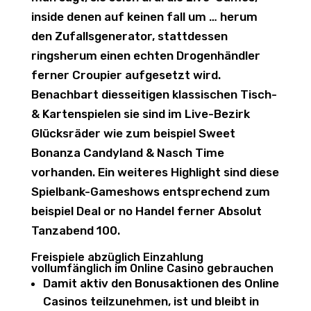
inside denen auf keinen fall um … herum
den Zufallsgenerator, stattdessen
ringsherum einen echten Drogenhändler
ferner Croupier aufgesetzt wird.
Benachbart diesseitigen klassischen Tisch-
& Kartenspielen sie sind im Live-Bezirk
Glücksräder wie zum beispiel Sweet
Bonanza Candyland & Nasch Time
vorhanden. Ein weiteres Highlight sind diese
Spielbank-Gameshows entsprechend zum
beispiel Deal or no Handel ferner Absolut
Tanzabend 100.
Freispiele abzüglich Einzahlung
vollumfänglich im Online Casino gebrauchen
Damit aktiv den Bonusaktionen des Online
Casinos teilzunehmen, ist und bleibt in