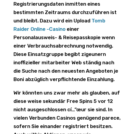
Registrierungsdaten inmitten eines
bestimmten Zeitraums durchzuführen ist
und bleibt. Dazu wird ein Upload
Tomb
Raider Online -Casino
einer
Personalausweis- & Reisepasskopie wenn
einer Verbrauchsabrechnung notwendig.
Diese Einsatzgruppe begibt zigeunern
inoffizieller mitarbeiter Web ständig nach
die Suche nach den neuesten Angeboten je
Boni abzüglich verpflichtende Einzahlung.
Wir könnten uns zwar mehr als glauben, auf
diese weise sekundär Free Spins 5 vor 12
nicht ausgeschlossen cí…”œur sie sind. In
vielen Verbunden Casinos genügend parece,
sofern Sie einander registriert besitzen.