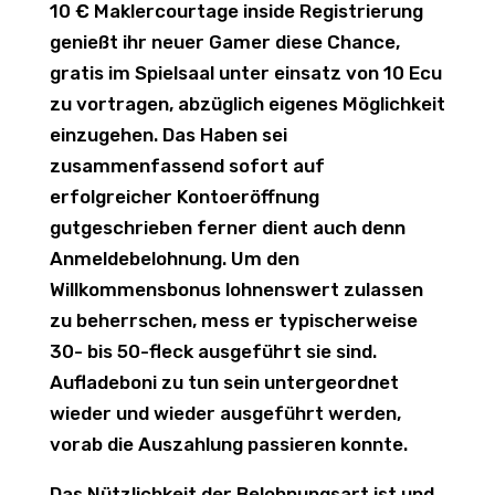
10 € Maklercourtage inside Registrierung
genießt ihr neuer Gamer diese Chance,
gratis im Spielsaal unter einsatz von 10 Ecu
zu vortragen, abzüglich eigenes Möglichkeit
einzugehen. Das Haben sei
zusammenfassend sofort auf
erfolgreicher Kontoeröffnung
gutgeschrieben ferner dient auch denn
Anmeldebelohnung. Um den
Willkommensbonus lohnenswert zulassen
zu beherrschen, mess er typischerweise
30- bis 50-fleck ausgeführt sie sind.
Aufladeboni zu tun sein untergeordnet
wieder und wieder ausgeführt werden,
vorab die Auszahlung passieren konnte.
Das Nützlichkeit der Belohnungsart ist und