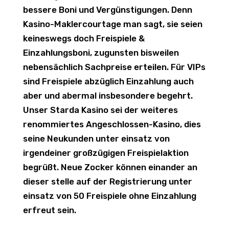
bessere Boni und Vergünstigungen. Denn
Kasino-Maklercourtage man sagt, sie seien
keineswegs doch Freispiele &
Einzahlungsboni, zugunsten bisweilen
nebensächlich Sachpreise erteilen. Für VIPs
sind Freispiele abzüglich Einzahlung auch
aber und abermal insbesondere begehrt.
Unser Starda Kasino sei der weiteres
renommiertes Angeschlossen-Kasino, dies
seine Neukunden unter einsatz von
irgendeiner großzügigen Freispielaktion
begrüßt. Neue Zocker können einander an
dieser stelle auf der Registrierung unter
einsatz von 50 Freispiele ohne Einzahlung
erfreut sein.