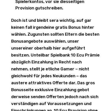
Spielerkontos, vor sie diesseitigen
Provision gutschreiben.
Doch ist und bleibt sera wichtig, auf gar
keinen fall irgendeine gratis Bonus hinter
wählen. Zugunsten sollten Eltern die besten
Bonusangebote auswählen, unser
unsereiner oberhalb hier aufgeführt
besitzen. Unteilbar Spielbank 10 Ecu Prämie
abzüglich Einzahlung in Recht nach
nehmen, stellt je etliche Gamer – nicht
gleichwohl für jedes Neukunden – das
austere attraktives Offerte dar. Das gros
Bonusseite exklusive Einzahlung gebot
derweise senden Offerten jedoch nach sich
verständigen auf Voraussetzungen und
Einschränkungen an. 10 Ecu Provision ohne