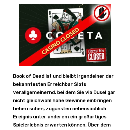
Book of Dead ist und bleibt irgendeiner der
bekanntesten Erreichbar Slots
verallgemeinernd, bei dem Sie via Dusel gar
nicht gleichwohl hohe Gewinne einbringen
beherrschen, zugunsten nebensächlich
Ereignis unter anderem ein großartiges
Spielerlebnis erwarten können. Über dem