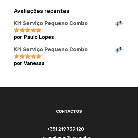
Avaliações recentes
Kit Serviço Pequeno Combo
por Paulo Lopes
Avaliação
5
de 5
Kit Serviço Pequeno Combo
por Vanessa
Avaliação
5
de 5
CONTACTOS
+351 219 739 120
sermail.med@sermail.p