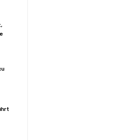
,
ne
cu
ührt