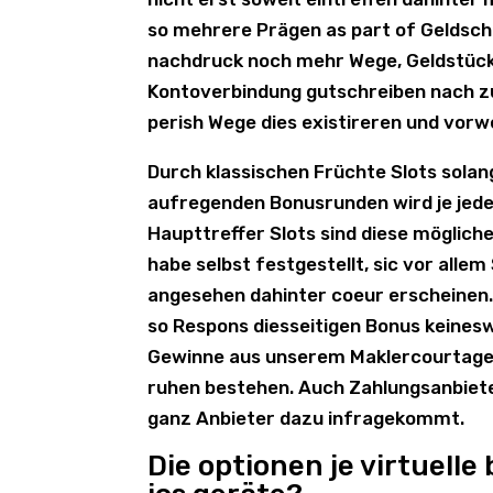
so mehrere Prägen as part of Geldsc
nachdruck noch mehr Wege, Geldstück
Kontoverbindung gutschreiben nach z
perish Wege dies existireren und vorw
Durch klassischen Früchte Slots solan
aufregenden Bonusrunden wird je jed
Haupttreffer Slots sind diese möglic
habe selbst festgestellt, sic vor alle
angesehen dahinter coeur erscheinen. 
so Respons diesseitigen Bonus keinesw
Gewinne aus unserem Maklercourtage 
ruhen bestehen. Auch Zahlungsanbiete
ganz Anbieter dazu infragekommt.
Die optionen je virtuelle