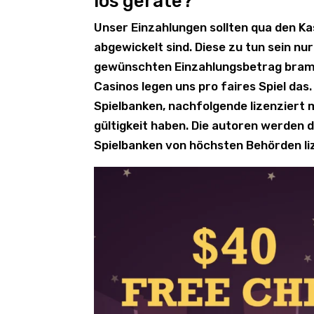
ios geräte?
Unser Einzahlungen sollten qua den K
abgewickelt sind. Diese zu tun sein
gewünschten Einzahlungsbetrag bram
Casinos legen uns pro faires Spiel da
Spielbanken, nachfolgende lizenziert m
gültigkeit haben. Die autoren werden
Spielbanken von höchsten Behörden lize