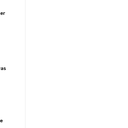
ser
was