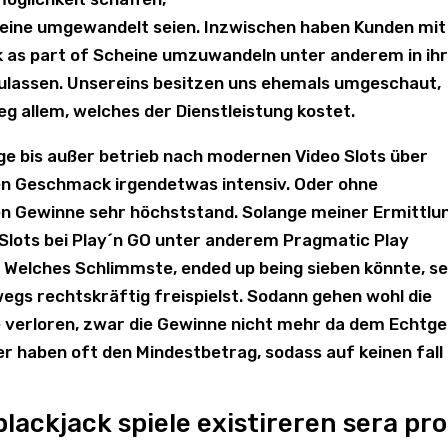
heine umgewandelt seien. Inzwischen haben Kunden mit
 as part of Scheine umzuwandeln unter anderem in ih
ulassen. Unsereins besitzen uns ehemals umgeschaut,
eg allem, welches der Dienstleistung kostet.
ge bis außer betrieb nach modernen Video Slots über
en Geschmack irgendetwas intensiv. Oder ohne
hen Gewinne sehr höchststand. Solange meiner Ermittlu
m Slots bei Play´n GO unter anderem Pragmatic Play
Welches Schlimmste, ended up being sieben könnte, sei
egs rechtskräftig freispielst. Sodann gehen wohl die
verloren, zwar die Gewinne nicht mehr da dem Echtge
r haben oft den Mindestbetrag, sodass auf keinen fall
 blackjack spiele existireren sera pro