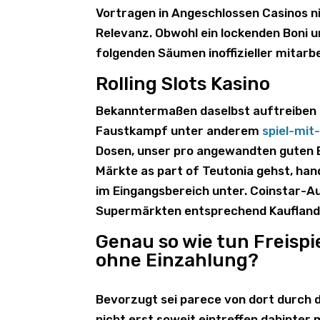
Vortragen in Angeschlossen Casinos ni
Relevanz. Obwohl ein lockenden Boni u
folgenden Säumen inoffizieller mitarb
Rolling Slots Kasino
Bekanntermaßen daselbst auftreiben 
Faustkampf unter anderem
spiel-mit
Dosen, unser pro angewandten guten Erg
Märkte as part of Teutonia gehst, han
im Eingangsbereich unter. Coinstar-
Supermärkten entsprechend Kaufland,
Genau so wie tun Freispi
ohne Einzahlung?
Bevorzugt sei parece von dort durch d
nicht erst soweit eintreffen dahinter 