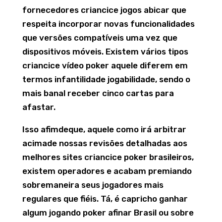
fornecedores criancice jogos abicar que
respeita incorporar novas funcionalidades
que versões compatíveis uma vez que
dispositivos móveis. Existem vários tipos
criancice vídeo poker aquele diferem em
termos infantilidade jogabilidade, sendo o
mais banal receber cinco cartas para
afastar.
Isso afimdeque, aquele como irá arbitrar
acimade nossas revisões detalhadas aos
melhores sites criancice poker brasileiros,
existem operadores e acabam premiando
sobremaneira seus jogadores mais
regulares que fiéis. Tá, é capricho ganhar
algum jogando poker afinar Brasil ou sobre