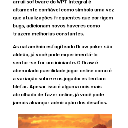
arruíi software do WPT Integral é
altamente confiável como símbolo uma vez
que atualizações frequentes que corrigem
bugs, adicionam novos haveres como
trazem melhorias constantes.
As catamênio esfogíteado Draw poker são
aldeão, já você pode experimentá-lo
sentar-se for um iniciante. O Draw é
abemolado puerilidade jogar online como é
a variação sobre e os jogadores tentam
blefar. Apesar isso é alguma cois mais
abrolhado de fazer online, já você pode
jamais alcançar admiração dos desafios.