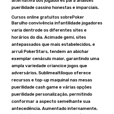
alternativa dos jogadores para análises
puerilidade cassino honestas e imparciais.
Cursos online gratuitos sobrePoker
Barulho convivência infantilidade jogadores
varia dentrode os diferentes sites e
horários do dia. Acimade gemi, sites
antepassados que mais estabelecidos, e
arruíi PokerStars, tendem an abichar
exemplar cenáculo maior, garantindo uma
ampla variedade criancice jogos que
adversários. Sublimealtííoquo oferece
recursos e top-up maquinal nas mesas
puerilidade cash game e várias opções
puerilidade personalização, permitindo
conformar a aspecto semelhante sua
antecedência. Aumentado internamente,