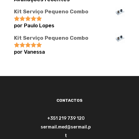
Kit Serviço Pequeno Combo
por Paulo Lopes
Avaliação
5
de 5
Kit Serviço Pequeno Combo
por Vanessa
Avaliação
5
de 5
CONTACTOS
+351 219 739 120
sermail.med@sermail.p
t