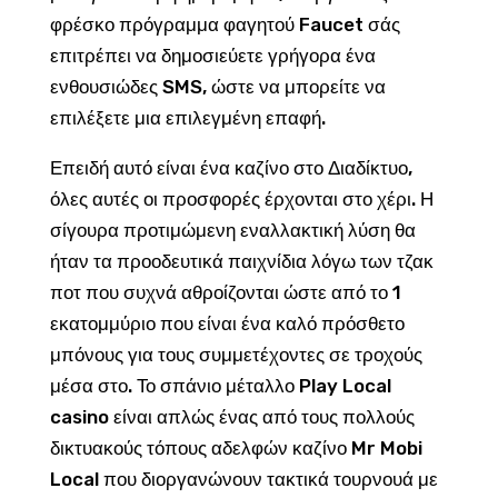
φρέσκο ​​πρόγραμμα φαγητού Faucet σάς
επιτρέπει να δημοσιεύετε γρήγορα ένα
ενθουσιώδες SMS, ώστε να μπορείτε να
επιλέξετε μια επιλεγμένη επαφή.
Επειδή αυτό είναι ένα καζίνο στο Διαδίκτυο,
όλες αυτές οι προσφορές έρχονται στο χέρι. Η
σίγουρα προτιμώμενη εναλλακτική λύση θα
ήταν τα προοδευτικά παιχνίδια λόγω των τζακ
ποτ που συχνά αθροίζονται ώστε από το 1
εκατομμύριο που είναι ένα καλό πρόσθετο
μπόνους για τους συμμετέχοντες σε τροχούς
μέσα στο. Το σπάνιο μέταλλο Play Local
casino είναι απλώς ένας από τους πολλούς
δικτυακούς τόπους αδελφών καζίνο Mr Mobi
Local που διοργανώνουν τακτικά τουρνουά με