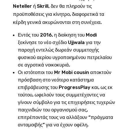
Neteller ή Skrill, δεν θα πληρούν τις
προϋποθέσεις για κίνητρο, διαφορετικά τα
κέρδη γενικά ακυρώνονται στη συνέχεια.
Εντός του 2016, η διοίκηση του Modi
ξεκίνησε το νέο σχέδιο Ujjwala για την
παροχή εντελώς δωρεάν συμμετοχής
φυσικού αερίου υγροποιημένου πετρελαίου
σε αγροτικά νοικοκυριά.
Οι ιστότοποι του Mr Mobi cousin αποκτούν
πρόσβαση στο νεότερο κατάστημα
επιβράβευσης του ProgressPlay και, ως εκ
τούτου, ωφελούν τους συμμετέχοντες να
γίνουν σύμβολο για τις επιχειρήσεις τυχερών
παιχνιδιών του οργανισμού σας,
επιτρέποντάς τους να αλλάξουν “πράγματα
ανταμοιβής” για να έχουν οφέλη.