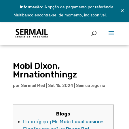
Informação:
A opção de pagamento por referência
×
Multibanco encontra-se, de momento, indisponível.
Mobi Dixon,
Mrnationthingz
por
Sermail Med
|
Set 15, 2024
|
Sem categoria
Blogs
Παρατήρηση Mr Mobi Local casino::