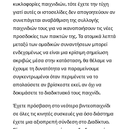
κυκλοφορίες παιχνιδιών, τότε έχετε την τύχη
γιατί αυτές οι ιστοσελίδες δεν απογοητεύουν αν
συνεπάγεται αναβάθμιση της συλλογής
παιχνιδιών τους για να ικανοποιήσουν τις νέες
προσδοκίες των παικτών της. Τα ατομικά λεπτά
μεταξύ των ομαδικών συναντήσεων μπορεί
ενδεχομένως να είναι μια κρίσιμη σημείωση
ακριβώς μέσα στην κατάσταση, θα θέλαμε να
έχουμε τη δυνατότητα να παραμείνουμε
συγκεντρωμένοι όταν περιμένετε να το
απολαύσετε αν βρίσκεστε εκεί, αν όχι να
δοκιμάσετε το διαδικτυακό τους παιχνίδι.
Έχετε πρόσβαση στο νεότερο βιντεοπαιχνίδι
σε όλες τις κινητές συσκευές για όσο διάστημα
έχετε μια αξιοπρεπή σύνδεση στο Διαδίκτυο.