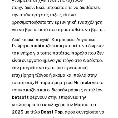
παιχνιδιών. Εκεί, μπορείτε είτε να διαβάσετε
την απάντηση στις τάξεις είτε να
χρησιμοποιήσετε την ερευνητική ενασχόληση
για να βρείτε αυτό που προσπαθείτε να βρείτε.
Διαδικτυακό παιχνίδι Και μπορείτε Λογισμικό
Γνώμη κ. mobi καζίνο και μπορείτε να δωρεάν
το κίνητρο για τσιπς πατάτας, παρόλο που δεν
είναι ενεργοποιημένο για τζόγο στο Διαδίκτυο,
εάν μπορείτε να έχετε μια προσωπική
επιχείρηση τζόγου ή ακόμα και πολλά στην
τσέπη σας. Η παρατήρηση του Mr mobi για το
τοπικό καζίνο και οι δωρεάν μάρκες επιπλέον
betsoft φέρνουν στην επιφάνεια την
κυκλοφορία του κουλοχέρη τον Μάρτιο του
2023 με τίτλο Beast Pop, αφού συνεχίσετε να