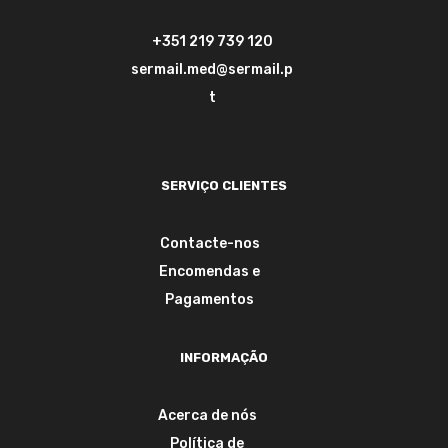
+351 219 739 120
sermail.med@sermail.p
t
SERVIÇO CLIENTES
Contacte-nos
Encomendas e
Pagamentos
INFORMAÇÃO
Acerca de nós
Política de