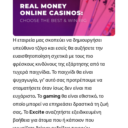
Η εταιρεία μας σκοπεύει να δημιουργήσει
υπεύθυνο τζόγο και εσείς θα αυξήσετε την
ευαισθητοποίηση σχετικά με τους πιο
φρέσκους κινδύνους της εξάρτησης από τα
τυχερά παιχνίδια. Το παιχνίδι θα είναι
ψυχαγωγία, γι’ αυτό σας προτρέπουμε να
σταματήσετε όταν ίσως δεν είναι πια
ευχάριστο. Το gaming θα είναι εθιστικό, το
οποίο μπορεί να επηρεάσει δραστικά τη ζωή
σας. Το Excite αναζητήστε εξειδικευμένη
βοήθεια για άτομα που ή κάποιον που
γνωρίζετε δείχνει ενδείξεις τυχερών