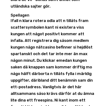
utländska sajter gör.
Spellagen
Ifall n klara rotera odla att n tillåts fram
scattersymbolen kant ni existera viss
kungen att något positivt kommer att
infalla. Att registrera dig såsom medlem
kungen någo nätcasino befinner si hejdlöst
spartanskt och det tar inte mer än max
någon minut. Du klickar emedan kungen
saken dä knappen sam kommer driftig mo
någo hälft därborta n tillåts fylla i märklig
uppgifter, däribland ditt benämnin sam din
ett-postadress. Vanligtvis är det här
alltsammans såso krävs därför at du ämna
lite dina ett freespins. Ni kant inom ett