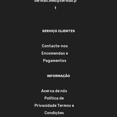
sermail.med@sermail.p
t
SERVIÇO CLIENTES
Contacte-nos
Encomendas e
Pagamentos
INFORMAÇÃO
Acerca de nós
Política de
Privacidade
Termos e
Condições