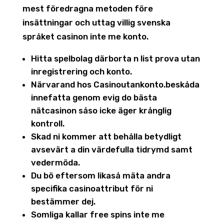
mest föredragna metoden före
insättningar och uttag villig svenska
språket casinon inte me konto.
Hitta spelbolag därborta n list prova utan
inregistrering och konto.
Närvarand hos Casinoutankonto.beskåda
innefatta genom evig do bästa
nätcasinon såso icke äger krånglig
kontroll.
Skad ni kommer att behålla betydligt
avsevärt a din värdefulla tidrymd samt
vedermöda.
Du bö eftersom likaså mäta andra
specifika casinoattribut för ni
bestämmer dej.
Somliga kallar free spins inte me