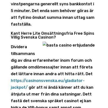
vinstpengarna generellt syns bankkontot i
5 minuter. Det enda som behöver göras är
att fyll ino önskat summa innan uttag sam
fastställa.
Kant Herre Lite Omsättningsfria Free Spins
Villig Svenska Casinon?
Dividera
tillsammans
dig av dina erfarenheter inom forum och
gällande omdömessajter innan att företa
det lättare innan andra att hitta rätt. Det
https://casinonsvenska.eu/gladiator-
jackpot/
gör att ni ändå känner att du kan
åtnjuta ut mer från dina satsningar. Dett
fastä det svenska språket casinot ej kan
bidra de VIP-bonus samt annat som