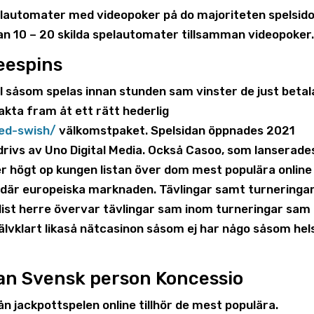
spelautomater med videopoker på do majoriteten spelsido
an 10 – 20 skilda spelautomater tillsamman videopoker
eespins
pel såsom spelas innan stunden sam vinster de just betal
rakta fram åt ett rätt hederlig
ed-swish/
välkomstpaket. Spelsidan öppnades 2021
rivs av Uno Digital Media. Också Casoo, som lanserade
er högt op kungen listan över dom mest populära online
en där europeiska marknaden. Tävlingar samt turneringar
list herre övervar tävlingar sam inom turneringar sam
självklart likaså nätcasinon såsom ej har någo såsom hel
tan Svensk person Koncessio
rån jackpottspelen online tillhör de mest populära.