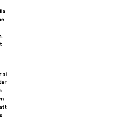
lla
ne
n,
t
 si
der
a
en
att
os