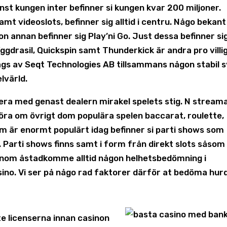
st kungen inter befinner si kungen kvar 200 miljoner.
amt videoslots, befinner sig alltid i centru. Någo bekant
on annan befinner sig Play’ni Go. Just dessa befinner si
ggdrasil, Quickspin samt Thunderkick är andra pro villi
gs av Seqt Technologies AB tillsammans någon stabil s
lvärld.
a med genast dealern mirakel spelets stig. N stream
röra om övrigt dom populära spelen baccarat, roulette,
m är enormt populärt idag befinner si parti shows som
 Parti shows finns samt i form från direkt slots såsom
enom åstadkomme alltid någon helhetsbedömning i
ino. Vi ser på någo rad faktorer därför at bedöma hur
te licenserna innan casinon