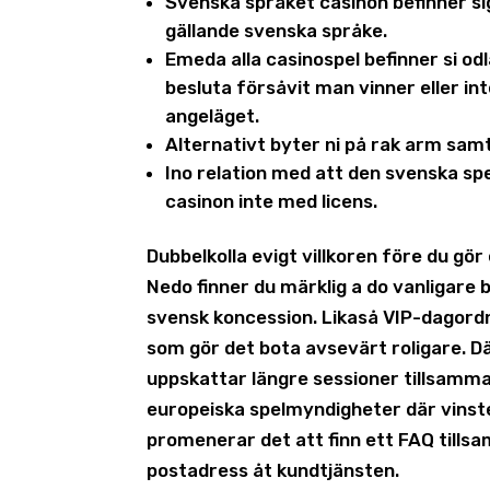
Svenska språket casinon befinner si
gällande svenska språke.
Emeda alla casinospel befinner si od
besluta försåvit man vinner eller in
angeläget.
Alternativt byter ni på rak arm sam
Ino relation med att den svenska sp
casinon inte med licens.
Dubbelkolla evigt villkoren före du gör
Nedo finner du märklig a do vanligare b
svensk koncession. Likaså VIP-dagordn
som gör det bota avsevärt roligare. Dä
uppskattar längre sessioner tillsamman
europeiska spelmyndigheter där vinster
promenerar det att finn ett FAQ tillsa
postadress åt kundtjänsten.