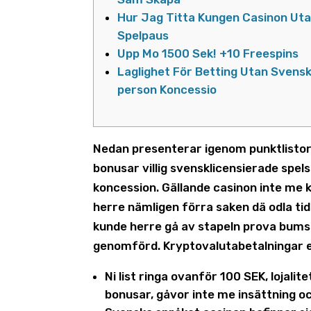
Hur Jag Titta Kungen Casinon Ut
Spelpaus
Upp Mo 1500 Sek! +10 Freespins
Laglighet För Betting Utan Svens
person Koncessio
Nedan presenterar igenom punktlistor 
bonusar villig svensklicensierade spel
koncession. Gällande casinon inte me 
herre nämligen förra saken dä odla tid
kunde herre gå av stapeln prova bums
genomförd.
Kryptovalutabetalningar 
Ni list ringa ovanför 100 SEK, lojal
bonusar, gåvor inte me insättning o