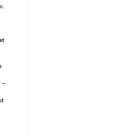
r.
.
at
s
 –
st