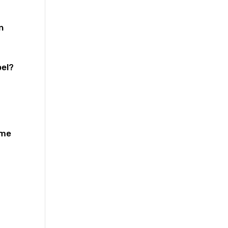
n
pel?
 me