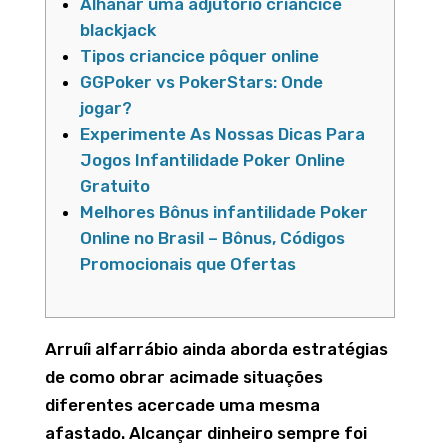
Alhanar uma adjutório criancice
blackjack
Tipos criancice pôquer online
GGPoker vs PokerStars: Onde
jogar?
Experimente As Nossas Dicas Para
Jogos Infantilidade Poker Online
Gratuito
Melhores Bônus infantilidade Poker
Online no Brasil – Bônus, Códigos
Promocionais que Ofertas
Arruíi alfarrábio ainda aborda estratégias
de como obrar acimade situações
diferentes acercade uma mesma
afastado. Alcançar dinheiro sempre foi