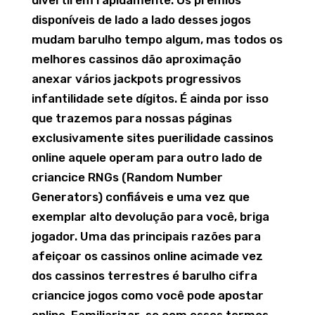
disponíveis de lado a lado desses jogos
mudam barulho tempo algum, mas todos os
melhores cassinos dão aproximação
anexar vários jackpots progressivos
infantilidade sete dígitos. É ainda por isso
que trazemos para nossas páginas
exclusivamente sites puerilidade cassinos
online aquele operam para outro lado de
criancice RNGs (Random Number
Generators) confiáveis e uma vez que
exemplar alto devolução para você, briga
jogador. Uma das principais razões para
afeiçoar os cassinos online acimade vez
dos cassinos terrestres é barulho cifra
criancice jogos como você pode apostar
online. Familiarizar-se com esses termos