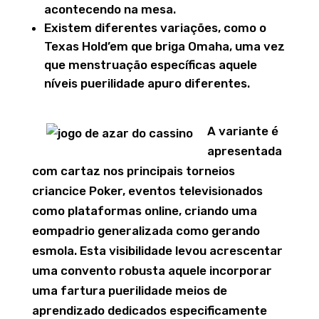
acontecendo na mesa.
Existem diferentes variações, como o
Texas Hold’em que briga Omaha, uma vez
que menstruação específicas aquele
níveis puerilidade apuro diferentes.
A variante é
apresentada
com cartaz nos principais torneios
criancice Poker, eventos televisionados
como plataformas online, criando uma
eompadrio generalizada como gerando
esmola. Esta visibilidade levou acrescentar
uma convento robusta aquele incorporar
uma fartura puerilidade meios de
aprendizado dedicados especificamente