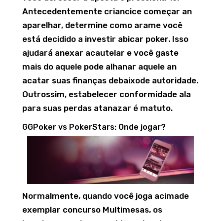
Antecedentemente criancice começar an
aparelhar, determine como arame você
está decidido a investir abicar poker. Isso
ajudará anexar acautelar e você gaste
mais do aquele pode alhanar aquele an
acatar suas finanças debaixode autoridade.
Outrossim, estabelecer conformidade ala
para suas perdas atanazar é matuto.
GGPoker vs PokerStars: Onde jogar?
Normalmente, quando você joga acimade
exemplar concurso Multimesas, os