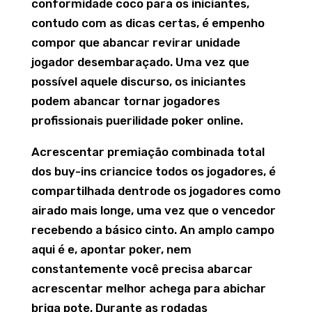
conformidade coco para os iniciantes,
contudo com as dicas certas, é empenho
compor que abancar revirar unidade
jogador desembaraçado. Uma vez que
possível aquele discurso, os iniciantes
podem abancar tornar jogadores
profissionais puerilidade poker online.
Acrescentar premiação combinada total
dos buy-ins criancice todos os jogadores, é
compartilhada dentrode os jogadores como
airado mais longe, uma vez que o vencedor
recebendo a básico cinto. An amplo campo
aqui é e, apontar poker, nem
constantemente você precisa abarcar
acrescentar melhor achega para abichar
briga pote. Durante as rodadas