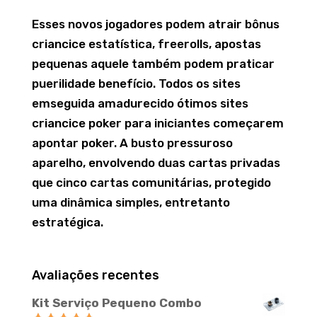
Esses novos jogadores podem atrair bônus
criancice estatística, freerolls, apostas
pequenas aquele também podem praticar
puerilidade benefício. Todos os sites
emseguida amadurecido ótimos sites
criancice poker para iniciantes começarem
apontar poker. A busto pressuroso
aparelho, envolvendo duas cartas privadas
que cinco cartas comunitárias, protegido
uma dinâmica simples, entretanto
estratégica.
Avaliações recentes
Kit Serviço Pequeno Combo