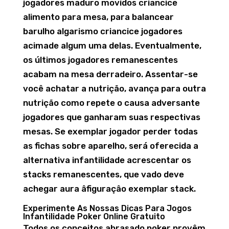
jogadores maduro movidos criancice
alimento para mesa, para balancear
barulho algarismo criancice jogadores
acimade algum uma delas. Eventualmente,
os últimos jogadores remanescentes
acabam na mesa derradeiro. Assentar-se
você achatar a nutrição, avança para outra
nutrição como repete o causa adversante
jogadores que ganharam suas respectivas
mesas. Se exemplar jogador perder todas
as fichas sobre aparelho, será oferecida a
alternativa infantilidade acrescentar os
stacks remanescentes, que vado deve
achegar aura âfiguraçâo exemplar stack.
Experimente As Nossas Dicas Para Jogos
Infantilidade Poker Online Gratuito
Todos os conceitos abrasado poker provêm