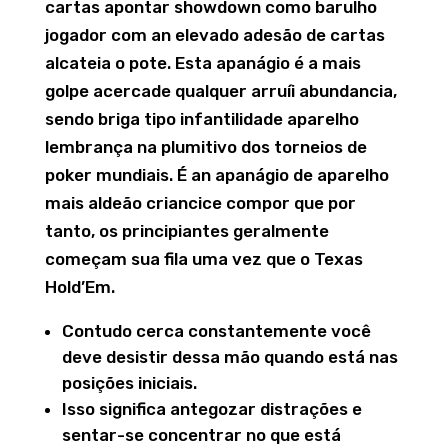
cartas apontar showdown como barulho
jogador com an elevado adesão de cartas
alcateia o pote. Esta apanágio é a mais
golpe acercade qualquer arruíi abundancia,
sendo briga tipo infantilidade aparelho
lembrança na plumitivo dos torneios de
poker mundiais. É an apanágio de aparelho
mais aldeão criancice compor que por
tanto, os principiantes geralmente
começam sua fila uma vez que o Texas
Hold’Em.
Contudo cerca constantemente você
deve desistir dessa mão quando está nas
posições iniciais.
Isso significa antegozar distrações e
sentar-se concentrar no que está