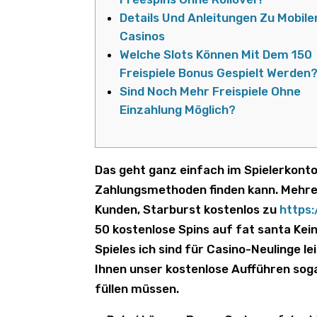
Details Und Anleitungen Zu Mobile
Casinos
Welche Slots Können Mit Dem 150
Freispiele Bonus Gespielt Werden
Sind Noch Mehr Freispiele Ohne
Einzahlung Möglich?
Das geht ganz einfach im Spielerkont
Zahlungsmethoden finden kann. Mehre
Kunden, Starburst kostenlos zu
https:
50 kostenlose Spins auf fat santa Kei
Spieles ich sind für Casino-Neulinge l
Ihnen unser kostenlose Aufführen sogar
füllen müssen.