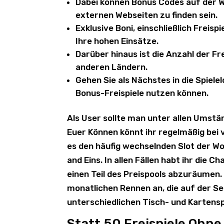
Dabei können Bonus Codes auf der We
externen Webseiten zu finden sein.
Exklusive Boni, einschließlich Freis
Ihre hohen Einsätze.
Darüber hinaus ist die Anzahl der Fr
anderen Ländern.
Gehen Sie als Nächstes in die Spiele
Bonus-Freispiele nutzen können.
Als User sollte man unter allen Umstä
Euer Können könnt ihr regelmäßig bei 
es den häufig wechselnden Slot der Woc
and Eins. In allen Fällen habt ihr die
einen Teil des Preispools abzuräumen.
monatlichen Rennen an, die auf der Sei
unterschiedlichen Tisch- und Kartensp
Statt 50 Freispiele Ohne