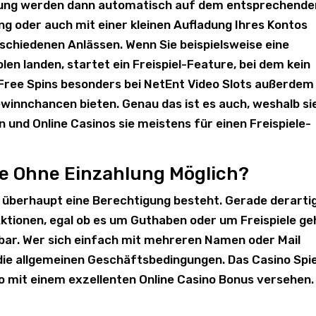
ldung werden dann automatisch auf dem entsprechende
lung oder auch mit einer kleinen Aufladung Ihres Kontos
rschiedenen Anlässen. Wenn Sie beispielsweise eine
 landen, startet ein Freispiel-Feature, bei dem kein
 Free Spins besonders bei NetEnt Video Slots außerdem
ewinnchancen bieten. Genau das ist es auch, weshalb si
 und Online Casinos sie meistens für einen Freispiele-
le Ohne Einzahlung Möglich?
 überhaupt eine Berechtigung besteht. Gerade derarti
ktionen, egal ob es um Guthaben oder um Freispiele ge
ügbar. Wer sich einfach mit mehreren Namen oder Mail
die allgemeinen Geschäftsbedingungen. Das Casino Spie
o mit einem exzellenten Online Casino Bonus versehen.