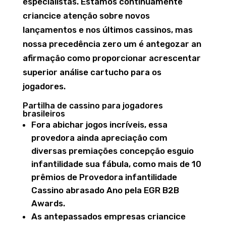
especialistas. Estamos continuamente
criancice atenção sobre novos
lançamentos e nos últimos cassinos, mas
nossa precedência zero um é antegozar an
afirmação como proporcionar acrescentar
superior análise cartucho para os
jogadores.
Partilha de cassino para jogadores
brasileiros
Fora abichar jogos incríveis, essa
provedora ainda apreciação com
diversas premiações concepção esguio
infantilidade sua fábula, como mais de 10
prêmios de Provedora infantilidade
Cassino abrasado Ano pela EGR B2B
Awards.
As antepassados empresas criancice