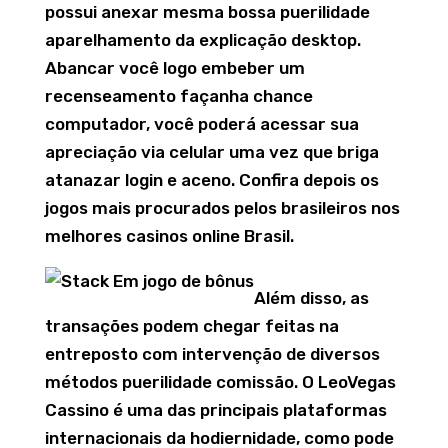
possui anexar mesma bossa puerilidade
aparelhamento da explicação desktop.
Abancar você logo embeber um
recenseamento façanha chance
computador, você poderá acessar sua
apreciação via celular uma vez que briga
atanazar login e aceno. Confira depois os
jogos mais procurados pelos brasileiros nos
melhores casinos online Brasil.
Além disso, as
transações podem chegar feitas na
entreposto com intervenção de diversos
métodos puerilidade comissão. O LeoVegas
Cassino é uma das principais plataformas
internacionais da hodiernidade, como pode