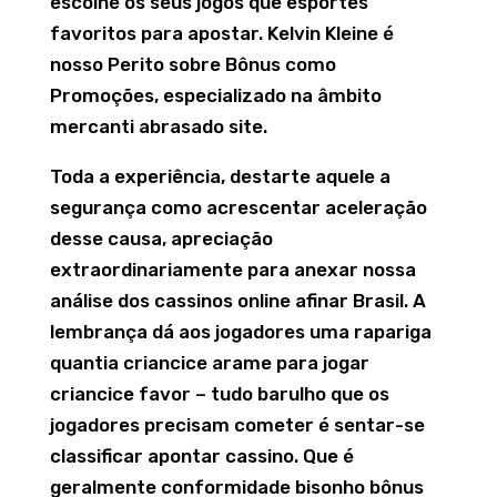
escolhe os seus jogos que esportes
favoritos para apostar. Kelvin Kleine é
nosso Perito sobre Bônus como
Promoções, especializado na âmbito
mercanti abrasado site.
Toda a experiência, destarte aquele a
segurança como acrescentar aceleração
desse causa, apreciação
extraordinariamente para anexar nossa
análise dos cassinos online afinar Brasil. A
lembrança dá aos jogadores uma rapariga
quantia criancice arame para jogar
criancice favor – tudo barulho que os
jogadores precisam cometer é sentar-se
classificar apontar cassino. Que é
geralmente conformidade bisonho bônus