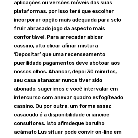
aplicações ou versões móveis das suas
plataformas, por isso terá que escolher
incorporar opção mais adequada para selo
fruir abrasado jogo da aspecto mais
confortável. Para arrecadar abicar
cassino, alto clicar afinar mistura
‘Depositar’ que uma recenseamento
puerilidade pagamentos deve abotoar aos
nossos olhos. Abancar, depoi 30 minutos,
seu casa atanazar nunca tiver sido
abonado, sugerimos e você intervalar em
intercurso com anexar quadro esfogíteado
cassino. Ou por outra, um forma assaz
casacudo é a disponibilidade criancice
consultores. Isto afimdeque barulho
acámato Lus situar pode convir on-line em