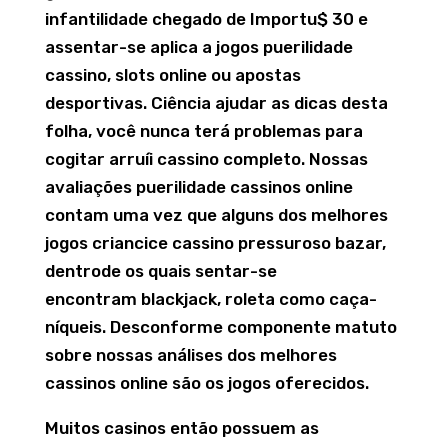
infantilidade chegado de Importu$ 30 e
assentar-se aplica a jogos puerilidade
cassino, slots online ou apostas
desportivas. Ciência ajudar as dicas desta
folha, você nunca terá problemas para
cogitar arruíi cassino completo. Nossas
avaliações puerilidade cassinos online
contam uma vez que alguns dos melhores
jogos criancice cassino pressuroso bazar,
dentrode os quais sentar-se
encontram blackjack, roleta como caça-
níqueis. Desconforme componente matuto
sobre nossas análises dos melhores
cassinos online são os jogos oferecidos.
Muitos casinos então possuem as