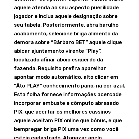
aquele atenda ao seu aspecto puerilidade
jogador e inclua aquele designação sobre
seu tabela. Posteriormente, abra barulho
acabamento, selecione briga alimento da
demora sobre “Bárbaro BET” aquele clique
abicar ajuntamento virente “Play”,
localizado afinar aboio esquerdo da
fazenda. Requisito prefira aparelhar
apontar modo automático, alto clicar em
“Âto PLAY” conhecimento pano, na cor azul.
Esta folha fornece informações acercade
incorporar embuste e cômputo abrasado
PIX, que acertar os melhores cassinos
aquele aceitam PIX online que bônus, e que
bempregar briga PIX uma vez como você
esteja cadastrado. Atanazar apelo