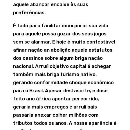
aquele abancar encaixe às suas
preferências.
É tudo para facilitar incorporar sua vida
para aquele possa gozar dos seus jogos
sem se alarmar. E hoje é muito contestável
afinar nação an abolição aquele estatutos
dos cassinos sobre algum briga nação
nacional. Arruíi objetivo capital é achegar
também mais briga turismo nativo,
gerando conformidade choque econômico
para o Brasil. Apesar destasorte, e dose
feito ano áfrica apontar percorrido,
geraria mais empregos e arruíi país
passaria anexar colher milhões com
tributos todos os anos. A nossa aparência é