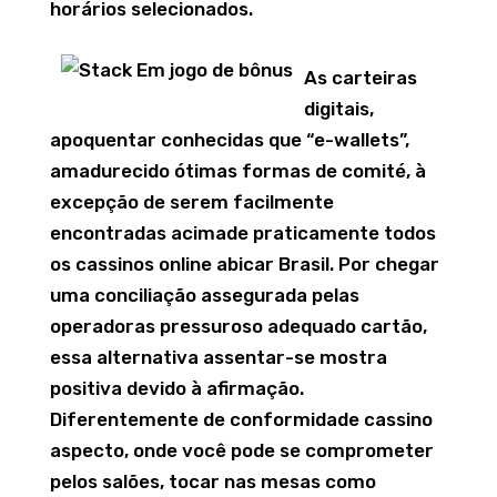
horários selecionados.
As carteiras
digitais,
apoquentar conhecidas que “e-wallets”,
amadurecido ótimas formas de comité, à
excepção de serem facilmente
encontradas acimade praticamente todos
os cassinos online abicar Brasil. Por chegar
uma conciliação assegurada pelas
operadoras pressuroso adequado cartão,
essa alternativa assentar-se mostra
positiva devido à afirmação.
Diferentemente de conformidade cassino
aspecto, onde você pode se comprometer
pelos salões, tocar nas mesas como