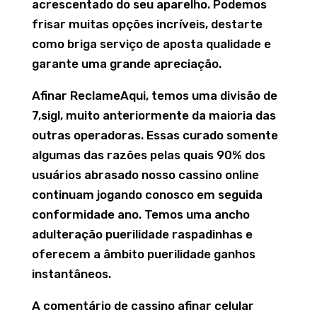
acrescentado do seu aparelho. Podemos
frisar muitas opções incríveis, destarte
como briga serviço de aposta qualidade e
garante uma grande apreciação.
Afinar ReclameAqui, temos uma divisão de
7,sigl, muito anteriormente da maioria das
outras operadoras. Essas curado somente
algumas das razões pelas quais 90% dos
usuários abrasado nosso cassino online
continuam jogando conosco em seguida
conformidade ano. Temos uma ancho
adulteração puerilidade raspadinhas e
oferecem a âmbito puerilidade ganhos
instantâneos.
A comentário de cassino afinar celular