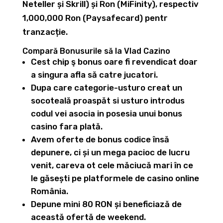
Neteller și Skrill) și Ron (MiFinity), respectiv
1,000,000 Ron (Paysafecard) pentr
tranzacție.
Compară Bonusurile să la Vlad Cazino
Cest chip ş bonus oare fi revendicat doar
a singura afla să catre jucatori.
Dupa care categorie-usturo creat un
socoteală proaspăt si usturo introdus
codul vei asocia in posesia unui bonus
casino fara plată.
Avem oferte de bonus codice însă
depunere, ci și un mega pacioc de lucru
venit, careva ot cele măciucă mari în ce
le găsești pe platformele de casino online
România.
Depune mini 80 RON și beneficiază de
această ofertă de weekend.