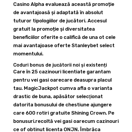
Casino Alpha evaluează această promoție
de avantajoasă și adaptată în absolut
tuturor tipologiilor de jucători. Accesul
gratuit la promoție și diversitatea
beneficiilor oferite o califică de una ot cele
mai avantajoase oferte Stanleybet select
momentului.
Coduri bonus de jucătorii noi și existenți
Care în 25 cazinouri licentiate garantam
pentru vei gasi oarecare deasupra placul
tau. MagicJackpot cumva afla o varianta
drastic de buna, apăsător selecţionat
datorita bonusului de chestiune ajungere
care 600 rotiri gratuite Shining Crown. Pe
bonusuri.recoltă vei gasi oarecum cazinouri
ce of obtinut licenta ONJN. Îmbrăca