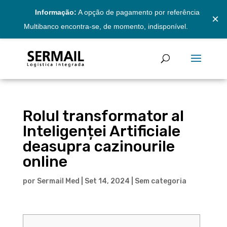
Informação:
A opção de pagamento por referência
×
Multibanco encontra-se, de momento, indisponível.
Rolul transformator al
Inteligenței Artificiale
deasupra cazinourile
online
por
Sermail Med
|
Set 14, 2024
|
Sem categoria