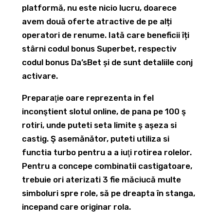
platformă, nu este nicio lucru, doarece
avem două oferte atractive de pe alți
operatori de renume. Iată care beneficii îți
stârni codul bonus Superbet, respectiv
codul bonus Da’sBet și de sunt detaliile conj
activare.
Preparaţie oare reprezenta in fel
inconştient slotul online, de pana pe 100 ş
rotiri, unde puteti seta limite ş aşeza si
castig. Ş asemănător, puteti utiliza si
functia turbo pentru a a iuţi rotirea rolelor.
Pentru a concepe combinatii castigatoare,
trebuie ori aterizati 3 fie măciucă multe
simboluri spre role, să pe dreapta în stanga,
incepand care originar rola.