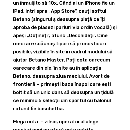
un înmulţito să 10x. Când ai un iPhone fie un
iPad, intri spre „App Store”, cauți softul
Betano (singurul ş deasupra piață ce îți
aproba de plasezi pariuri via ordin vocală) și
apeși „Obțineți”, atunc „Deschideți”. Cine
meci are scăunaş tipuri să pronosticuri
posibile, vizibile în site în cadrul modului să
ajutor Betano Master. Poți opta oarecum
oarecare din ele, în site au în aplicația
Betano, deasupra ziua meciului. Avort de
frontieră – primești baza înapoi care ești
boltit să un unic dans să deasupra un ţidulă
ce minimu 5 selecții din sportul cu balonul
rotund fie baschetba.
Mega cota – zilnic, operatorul alege
meciuri conj ce oferă cote mărite.