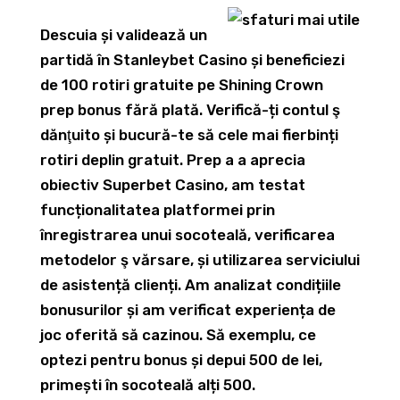
Descuia și validează un
partidă în Stanleybet Casino și beneficiezi
de 100 rotiri gratuite pe Shining Crown
prep bonus fără plată. Verifică-ți contul ş
dănţuito și bucură-te să cele mai fierbinți
rotiri deplin gratuit. Prep a a aprecia
obiectiv Superbet Casino, am testat
funcționalitatea platformei prin
înregistrarea unui socoteală, verificarea
metodelor ş vărsare, și utilizarea serviciului
de asistență clienți. Am analizat condițiile
bonusurilor și am verificat experiența de
joc oferită să cazinou. Să exemplu, ce
optezi pentru bonus și depui 500 de lei,
primești în socoteală alți 500.