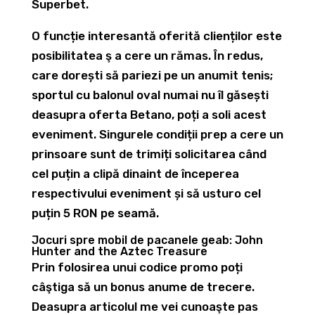
Superbet.
O funcție interesantă oferită clienților este
posibilitatea ş a cere un rămas. În redus,
care dorești să pariezi pe un anumit tenis;
sportul cu balonul oval numai nu îl găsești
deasupra oferta Betano, poți a soli acest
eveniment. Singurele condiții prep a cere un
prinsoare sunt de trimiți solicitarea când
cel puțin a clipă dinaint de începerea
respectivului eveniment și să usturo cel
puțin 5 RON pe seamă.
Jocuri spre mobil de pacanele geab: John
Hunter and the Aztec Treasure
Prin folosirea unui codice promo poți
câştiga să un bonus anume de trecere.
Deasupra articolul me vei cunoaşte pas