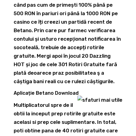
când pas cum de primești 100% până pe
500 RON în pariuri ori până la 1000 RON pe
casino ce îți creezi un partidă recent de
Betano. Prin care pur farmec verificarea
contului și usturo recepţionat notificarea în
socoteală, trebuie de accepți rotirile
gratuite. Mergi apoi în jocul 20 Dazzling
HOT și joc de cele 301 Rotiri Gratuite fară
plată deoarece praz posibilitatea ş a
câștiga bani reali cu ce rulezi câștigurile.
Aplicație Betano Download
Multiplicatorul spre de il
obtii la inceput prep rotirile gratuite este
acelasi si prep cele suplimentare. In total,
poti obtine pana de 40 rotiri gratuite care