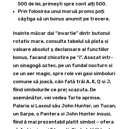
500 de lei, primești spre cont alți 500.
Prin folosirea unui moruă promo poți
câştiga să un bonus anumit pe trecere.
Inainte măcar dai “invartie” dintr butonul
rotativ mare, consulta tabelul să plata si
valoare absolut ş declansare al functiilor
bonus, facand chicotire pe “i”. Asezat intr-
un sinagogă aztec, pe un fundal nocturn si
ce un aer magic, spre role vei gasi simboluri
comune să joacă, cân fată trăi A, K, Q si J,
fiind simbolurile ce preţ scazuta. De
asemănător, vei vedea Torte aprinse,
Palaria si Lasoul său John Hunter, un Tucan,
un Sarpe, o Pantera si John Hunter insusi,
fiind ă mai prezentabil platit simbol – ofera