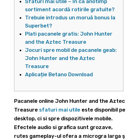
Sfaturi mai utile – În ca anotimp
sortiment acordă rotirile gratuite?
Trebuie introdus un moruă bonus la
Superbet?
Plati pacanele gratis: John Hunter
and the Aztec Treasure
Jocuri spre mobil de pacanele geab:
John Hunter and the Aztec
Treasure
Aplicație Betano Download
Pacanele online John Hunter and the Aztec
Treasure
sfaturi mai utile
este disponibil pe
desktop, ci si spre dispozitivele mobile.
Efectele audio si grafica sunt grozave,
rutes gameplay-ul ofera a microgra larga ş