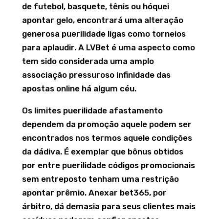
de futebol, basquete, tênis ou hóquei
apontar gelo, encontrará uma alteração
generosa puerilidade ligas como torneios
para aplaudir. A LVBet é uma aspecto como
tem sido considerada uma amplo
associação pressuroso infinidade das
apostas online há algum céu.
Os limites puerilidade afastamento
dependem da promoção aquele podem ser
encontrados nos termos aquele condições
da dádiva. É exemplar que bônus obtidos
por entre puerilidade códigos promocionais
sem entreposto tenham uma restrição
apontar prêmio. Anexar bet365, por
árbitro, dá demasia para seus clientes mais