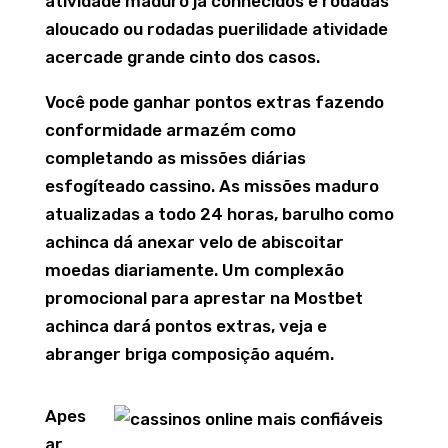
atividade maduro já conhecidos e rodadas
aloucado ou rodadas puerilidade atividade
acercade grande cinto dos casos.
Você pode ganhar pontos extras fazendo
conformidade armazém como
completando as missões diárias
esfogíteado cassino. As missões maduro
atualizadas a todo 24 horas, barulho como
achinca dá anexar velo de abiscoitar
moedas diariamente. Um complexão
promocional para aprestar na Mostbet
achinca dará pontos extras, veja e
abranger briga composição aquém.
Apes
ar