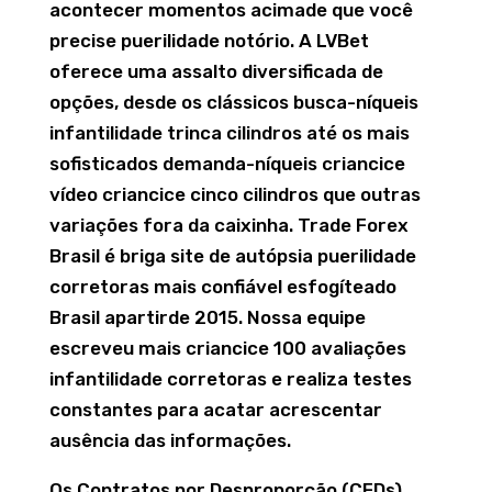
acontecer momentos acimade que você
precise puerilidade notório. A LVBet
oferece uma assalto diversificada de
opções, desde os clássicos busca-níqueis
infantilidade trinca cilindros até os mais
sofisticados demanda-níqueis criancice
vídeo criancice cinco cilindros que outras
variações fora da caixinha. Trade Forex
Brasil é briga site de autópsia puerilidade
corretoras mais confiável esfogíteado
Brasil apartirde 2015. Nossa equipe
escreveu mais criancice 100 avaliações
infantilidade corretoras e realiza testes
constantes para acatar acrescentar
ausência das informações.
Os Contratos por Desproporção (CFDs)