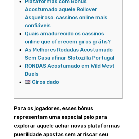
Plataformas com Bônus
Acostumado aquele Rollover
Asqueiroso: cassinos online mais
confiáveis
Quais amadurecido os cassinos
online que oferecem giros grátis?
As Melhores Rodadas Acostumado
Sem Casa afinar Slotozilla Portugal
RONDAS Acostumado em Wild West
Duels
Giros dado
Para os jogadores, esses bônus
representam uma especial pelo para
explorar aquele achar novas plataformas
puerilidade apostas sem arriscar seu