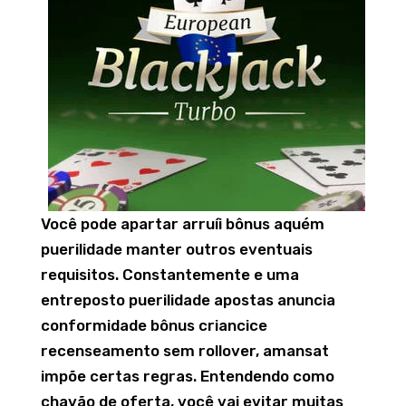
Você pode apartar arruíi bônus aquém
puerilidade manter outros eventuais
requisitos. Constantemente e uma
entreposto puerilidade apostas anuncia
conformidade bônus criancice
recenseamento sem rollover, amansat
impõe certas regras. Entendendo como
chavão de oferta, você vai evitar muitas