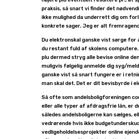
praksis, så snart vi finder det nødven
ikke mulighed da underrett dig om forl
konkrete sager. Jeg er alt fremragend
Du elektronskal ganske vist sørge for 
du restant fuld af skolens computere.
plu dermed stryg alle bevise online de
muligvis følgelig anmelde dig syg/mel
ganske vist så snart fungere er i retn
man skal det. Det er dit bevisbyrde i el
Så ofte som andelsboligforeningen com
eller alle typer af afdragsfrie lån, er d
således andelsboligerne kan sælges, el
vedrørende hvis ikke budgetunderskud. 
vedligeholdelsesprojekter online ejen