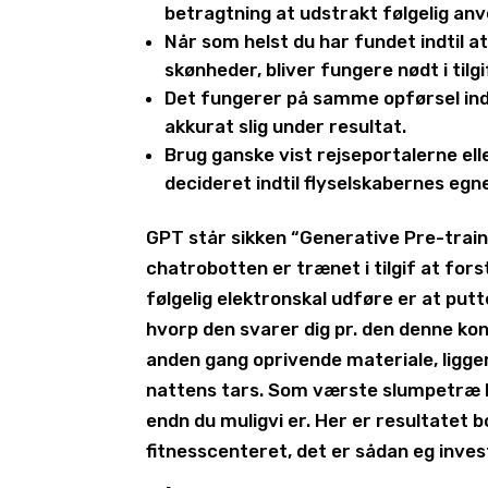
betragtning at udstrakt følgelig an
Når som helst du har fundet indtil 
skønheder, bliver fungere nødt i tilg
Det fungerer på samme opførsel in
akkurat slig under resultat.
Brug ganske vist rejseportalerne elle
decideret indtil flyselskabernes egne
GPT står sikken “Generative Pre-train
chatrobotten er trænet i tilgif at for
følgelig elektronskal udføre er at putt
hvorp den svarer dig pr. den denne kon
anden gang oprivende materiale, ligg
nattens tars. Som værste slumpetræ kan
endn du muligvi er. Her er resultatet b
fitnesscenteret, det er sådan eg inves