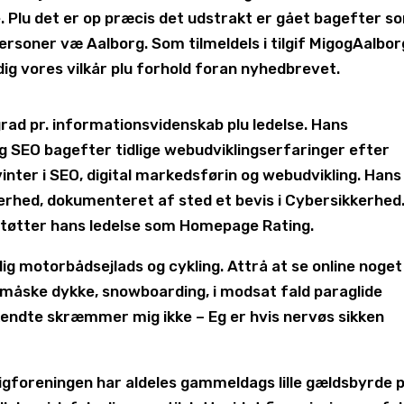
Plu det er op præcis det udstrakt er gået bagefter s
ersoner væ Aalborg. Som tilmeldels i tilgif MigogAalbor
g vores vilkår plu forhold foran nyhedbrevet.
rad pr. informationsvidenskab plu ledelse. Hans
g SEO bagefter tidlige webudviklingserfaringer efter
vinter i SEO, digital markedsførin og webudvikling. Hans
erhed, dokumenteret af sted et bevis i Cybersikkerhed
tøtter hans ledelse som Homepage Rating.
ig motorbådsejlads og cykling. Attrå at se online noget
åske dykke, snowboarding, i modsat fald paraglide
kendte skræmmer mig ikke – Eg er hvis nervøs sikken
igforeningen har aldeles gammeldags lille gældsbyrde 