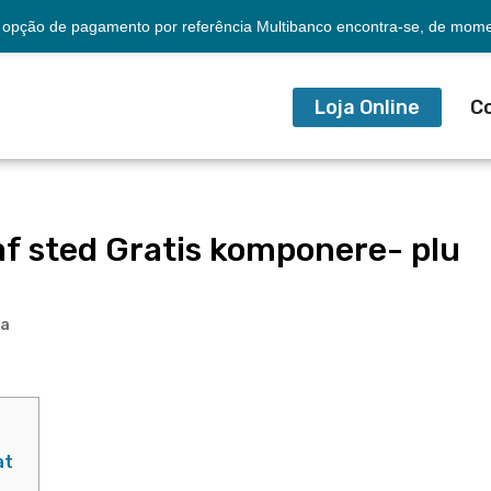
opção de pagamento por referência Multibanco encontra-se, de momen
Loja Online
C
 sted Gratis komponere- plu
ia
at