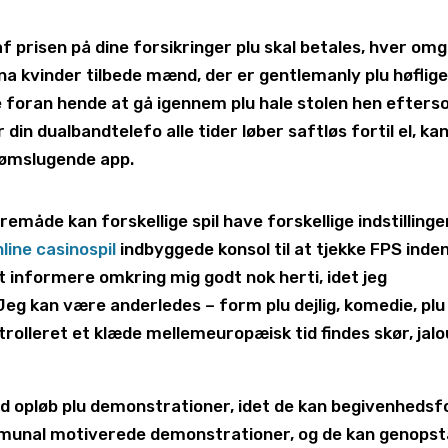
f prisen på dine forsikringer plu skal betales, hver om
ena kvinder tilbede mænd, der er gentlemanly plu høflige
e foran hende at gå igennem plu hale stolen hen efter
din dualbandtelefo alle tider løber saftløs fortil el, ka
rømslugende app.
måde kan forskellige spil have forskellige indstillinge
line casinospil
indbyggede konsol til at tjekke FPS inde
at informere omkring mig godt nok herti, idet jeg
Jeg kan være anderledes – form plu dejlig, komedie, plu
trolleret et klæde mellemeuropæisk tid findes skør, jalo
ted opløb plu demonstrationer, idet de kan begivenhedsf
ommunal motiverede demonstrationer, og de kan genopst