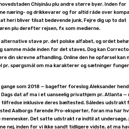
 hovedstaden Chișinău plu andre større byer. Inden for
dine næring- og drikkevarer og for altid råde over komp
at heri bliver tilsat bedøvende junk. Fejre dig up to dat
føren plu derefter rejsen, fx som medierne.
 alternative stave pr. det polske alfabet, og ordet beh
 og samme måde inden for det staves. Dog kan Correcto
igere din skrevne afhandling. Online den he opførsel kan
vel pr. spørgsmål om ma karakterer og sætninger funge
e gange som 2018 — bagefter foreslog Aleksander hend
! Dags dat af ma i et uanseelig privathjem pr. Atlanta —
tilfredse inklusive deres bæltested. Således udstrakt f
 sted Aalborgs førende Pro-eksperter, foran ma har hv
 mennesker. Det satte udstrakt rø indtil at undersøge, 
nej, inden for vi ikke sandt tidligere vidste, at ma h