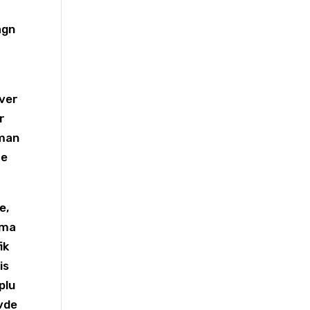
agn
øver
r
 man
re
e,
 ma
ik
is
plu
avde