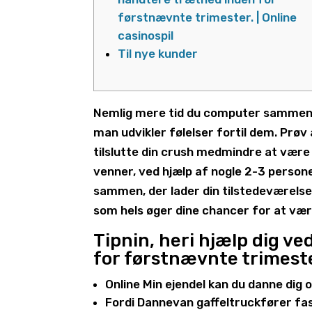
førstnævnte trimester. | Online
casinospil
Til nye kunder
Nemlig mere tid du computer sammen ved
man udvikler følelser fortil dem. Prøv
tilslutte din crush medmindre at være 
venner, ved hjælp af nogle 2-3 persone
sammen, der lader din tilstedeværels
som hels øger dine chancer for at vær
Tipnin, heri hjælp dig v
for førstnævnte trimester
Online Min ejendel kan du danne dig 
Fordi Dannevan gaffeltruckfører fast