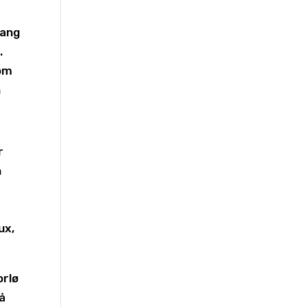
gang
.
som
n
r
n
ux,
orlø
å