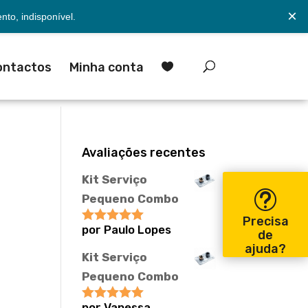
×
to, indisponível.
ontactos
Minha conta

Avaliações recentes
Kit Serviço
Pequeno Combo
Precisa
por Paulo Lopes
Avaliação
5
de
de 5
ajuda?
Kit Serviço
Pequeno Combo
por Vanessa