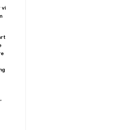
 vi
om
art
e
re
ing
,