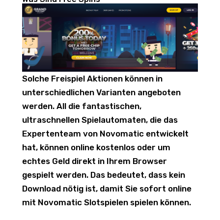
Solche Freispiel Aktionen können in
unterschiedlichen Varianten angeboten
werden. All die fantastischen,
ultraschnellen Spielautomaten, die das
Expertenteam von Novomatic entwickelt
hat, können online kostenlos oder um
echtes Geld direkt in Ihrem Browser
gespielt werden. Das bedeutet, dass kein
Download nötig ist, damit Sie sofort online
mit Novomatic Slotspielen spielen können.