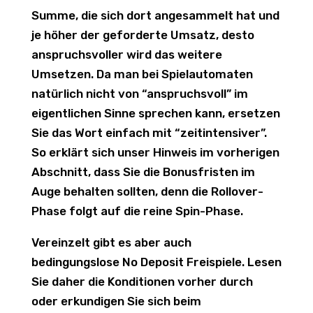
Summe, die sich dort angesammelt hat und
je höher der geforderte Umsatz, desto
anspruchsvoller wird das weitere
Umsetzen. Da man bei Spielautomaten
natürlich nicht von “anspruchsvoll” im
eigentlichen Sinne sprechen kann, ersetzen
Sie das Wort einfach mit “zeitintensiver”.
So erklärt sich unser Hinweis im vorherigen
Abschnitt, dass Sie die Bonusfristen im
Auge behalten sollten, denn die Rollover-
Phase folgt auf die reine Spin-Phase.
Vereinzelt gibt es aber auch
bedingungslose No Deposit Freispiele. Lesen
Sie daher die Konditionen vorher durch
oder erkundigen Sie sich beim