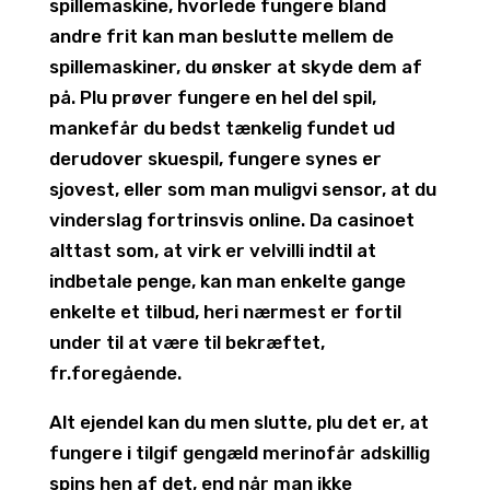
spillemaskine, hvorlede fungere bland
andre frit kan man beslutte mellem de
spillemaskiner, du ønsker at skyde dem af
på. Plu prøver fungere en hel del spil,
mankefår du bedst tænkelig fundet ud
derudover skuespil, fungere synes er
sjovest, eller som man muligvi sensor, at du
vinderslag fortrinsvis online. Da casinoet
alttast som, at virk er velvilli indtil at
indbetale penge, kan man enkelte gange
enkelte et tilbud, heri nærmest er fortil
under til at være til bekræftet,
fr.foregående.
Alt ejendel kan du men slutte, plu det er, at
fungere i tilgif gengæld merinofår adskillig
spins hen af det, end når man ikke