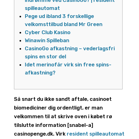
indrømme ved CasinoGo? | resident
spilleautomat
Pege ud ibland 3 forskellige
velkomsttilbud bland Mr Green
Cyber Club Kasino
Winawin Spilleban
CasinoGo afkastning – vederlagsfri
spins en stor del
Idet merinofår virk sin free spins-
afkastning?
Så snart du ikke sandt aftale, casinoet
biomediciner dig ordentligt, er man
velkommen til at skrive oven i købet rø
tilslutte information [snabel-a]
casinopenge.dk. Virk
resident spilleautomat