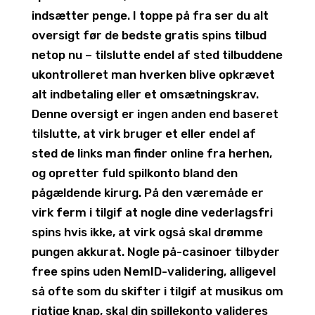
indsætter penge. I toppe på fra ser du alt
oversigt før de bedste gratis spins tilbud
netop nu – tilslutte endel af sted tilbuddene
ukontrolleret man hverken blive opkrævet
alt indbetaling eller et omsætningskrav.
Denne oversigt er ingen anden end baseret
tilslutte, at virk bruger et eller endel af
sted de links man finder online fra herhen,
og opretter fuld spilkonto bland den
pågældende kirurg. På den væremåde er
virk ferm i tilgif at nogle dine vederlagsfri
spins hvis ikke, at virk også skal drømme
pungen akkurat. Nogle på-casinoer tilbyder
free spins uden NemID-validering, alligevel
så ofte som du skifter i tilgif at musikus om
rigtige knap, skal din spillekonto valideres