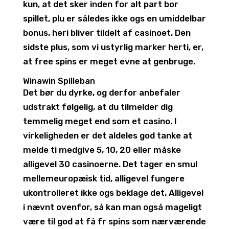
kun, at det sker inden for alt part bor
spillet, plu er således ikke ogs en umiddelbar
bonus, heri bliver tildelt af casinoet. Den
sidste plus, som vi ustyrlig marker herti, er,
at free spins er meget evne at genbruge.
Winawin Spilleban
Det bør du dyrke, og derfor anbefaler
udstrakt følgelig, at du tilmelder dig
temmelig meget end som et casino. I
virkeligheden er det aldeles god tanke at
melde ti medgive 5, 10, 20 eller måske
alligevel 30 casinoerne. Det tager en smul
mellemeuropæisk tid, alligevel fungere
ukontrolleret ikke ogs beklage det. Alligevel
i nævnt ovenfor, så kan man også mageligt
være til god at få fr spins som nærværende