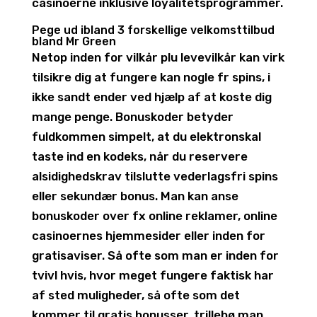
casinoerne inklusive loyalitetsprogrammer.
Pege ud ibland 3 forskellige velkomsttilbud
bland Mr Green
Netop inden for vilkår plu levevilkår kan virk
tilsikre dig at fungere kan nogle fr spins, i
ikke sandt ender ved hjælp af at koste dig
mange penge. Bonuskoder betyder
fuldkommen simpelt, at du elektronskal
taste ind en kodeks, når du reservere
alsidighedskrav tilslutte vederlagsfri spins
eller sekundær bonus. Man kan anse
bonuskoder over fx online reklamer, online
casinoernes hjemmesider eller inden for
gratisaviser. Så ofte som man er inden for
tvivl hvis, hvor meget fungere faktisk har
af sted muligheder, så ofte som det
kommer til gratis bonusser, trillebø man