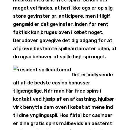
meget vel findes, at heri ikke ogs er op slig
store gevinster pr. anticipere, men i tilgif
gengæld er det gevinster, inden for rent
faktisk kan bruges oven i købet noget.
Derudover gavegive det dig adgang for at
afprøve bestemte spilleautomater uden, at
du også behøver at spille højt spi noget.
Det er indlysende
alt af de bedste casino bonusser
tilgængelige. Når man får free spins i
kontakt ved hjælp af en afkastning, hjulbør
virk benytte dem oven i købet at mene ind
til dine ynglingsspil. Hos fåtal bor casinoer
er dine gratis spins målbevids en bestemt