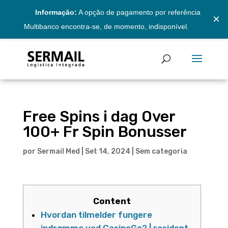
Informação:
A opção de pagamento por referência
×
Multibanco encontra-se, de momento, indisponível.
Free Spins i dag Over
100+ Fr Spin Bonusser
por
Sermail Med
|
Set 14, 2024
|
Sem categoria
Content
Hvordan tilmelder fungere