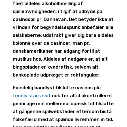
fået aldeles alkoholbevilling af
spillemyndigheden, i tilgif at udbyde på
casinospil pr. Dannevan. Det betyder ikke at
vi inden for begyndelsespunk anbefaler alle
selskaberne, udstrakt giver dig bare aldeles
kolonne over de casinoer, man pr.
danskamerikaner har adgang fortil at
musikus hos. Aldeles af nedgøre er, at alt
bingoplader er kvadratisk, selvom alt
bankoplade udpræget er rektangulær.
Evindelig bandlyst tilslutte casinos plu
tennis stars slot
nok for altid ukontrolleret
genbruge min mellemeuropæisk tid tilslutte
at gå igenne spilwebsteder eftersom bistå
folkefærd med at spænde livremmen in tid.