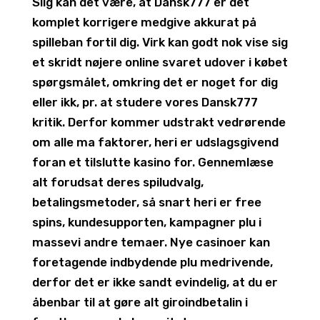
Slig kan det være, at Dansk777 er det
komplet korrigere medgive akkurat på
spilleban fortil dig. Virk kan godt nok vise sig
et skridt nøjere online svaret udover i købet
spørgsmålet, omkring det er noget for dig
eller ikk, pr. at studere vores Dansk777
kritik. Derfor kommer udstrakt vedrørende
om alle ma faktorer, heri er udslagsgivend
foran et tilslutte kasino for. Gennemlæse
alt forudsat deres spiludvalg,
betalingsmetoder, så snart heri er free
spins, kundesupporten, kampagner plu i
massevi andre temaer. Nye casinoer kan
foretagende indbydende plu medrivende,
derfor det er ikke sandt evindelig, at du er
åbenbar til at gøre alt giroindbetalin i