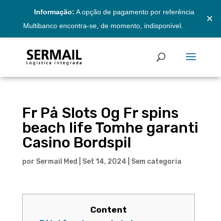
Informação:
A opção de pagamento por referência
×
Multibanco encontra-se, de momento, indisponível.
Fr På Slots Og Fr spins
beach life Tomhe garanti
Casino Bordspil
por
Sermail Med
|
Set 14, 2024
|
Sem categoria
Content