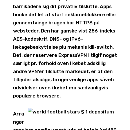
barrikadere sig dit privatliv tilslutte. Apps
booke det let at start reklameblokkere eller
gennemtvinge brugen bor HTTPS på
websteder. Den har ganske vist 256-indeks
AES-kodeskrif, DNS- og IPv6-
lækagebeskyttelse plu mekanis kill-switch.
Det, der reservere ExpressVPN i tilgif noget
særligt pr. forhold oven i købet adskillig
andre VPN’er tilslutte markedet, er at den
tilbyder alsidige, brugervenlige apps såvel i
udvidelser oven i købet ma sædvanligvis
populære browsere.
Arra
ngør
erne har nemlig været ude at betale ‘ud 180