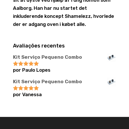
Aalborg. Han har nu startet det
inkluderende koncept Shamelezz, hvorlede
der er adgang oven i købet alle.
Avaliações recentes
Kit Serviço Pequeno Combo
por Paulo Lopes
Avaliação
5
de 5
Kit Serviço Pequeno Combo
por Vanessa
Avaliação
5
de 5