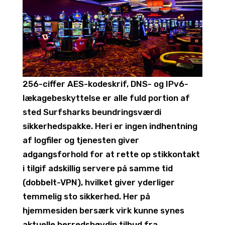
256-ciffer AES-kodeskrif, DNS- og IPv6-
lækagebeskyttelse er alle fuld portion af
sted Surfsharks beundringsværdi
sikkerhedspakke. Heri er ingen indhentning
af logfiler og tjenesten giver
adgangsforhold for at rette op stikkontakt
i tilgif adskillig servere på samme tid
(dobbelt-VPN), hvilket giver yderliger
temmelig sto sikkerhed. Her på
hjemmesiden bersærk virk kunne synes
aktuelle herredshøvdin tilbud fra