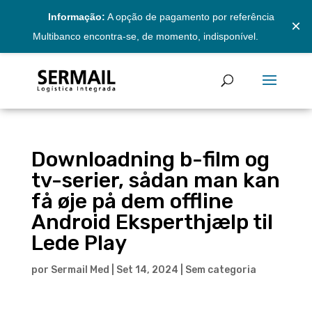
Informação:
A opção de pagamento por referência
×
Multibanco encontra-se, de momento, indisponível.
Downloadning b-film og
tv-serier, sådan man kan
få øje på dem offline
Android Eksperthjælp til
Lede Play
por
Sermail Med
|
Set 14, 2024
|
Sem categoria