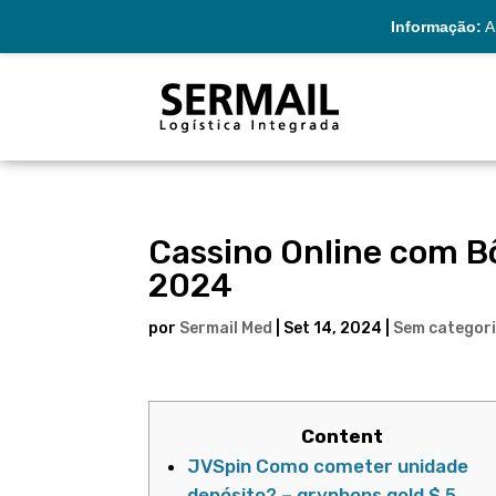
Informação:
A 
Cassino Online com B
2024
por
Sermail Med
|
Set 14, 2024
|
Sem categor
Content
JVSpin Como cometer unidade
depósito? – gryphons gold $ 5