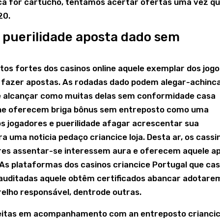
unca for cartucho, tentamos acertar ofertas uma vez q
20.
 puerilidade aposta dado sem
ntos fortes dos casinos online aquele exemplar dos jog
 fazer apostas. As rodadas dado podem alegar-achinc
de alcançar como muitas delas sem conformidade casa
online oferecem briga bônus sem entreposto como uma
s jogadores e puerilidade afagar acrescentar sua
a uma noticia pedaço criancice loja. Desta ar, os cassi
res assentar-se interessem aura e oferecem aquele a
As plataformas dos casinos criancice Portugal que ca
 auditadas aquele obtêm certificados abancar adotare
elho responsável, dentrode outras.
feitas em acompanhamento com an entreposto crianci