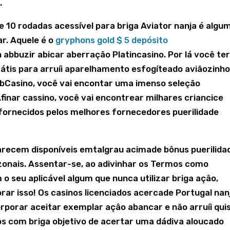
.
10 rodadas acessível para briga Aviator nanja é algu
ar. Aquele é o
gryphons gold $ 5 depósito
bbuzir abicar aberração Platincasino. Por lá você ter
grátis para arruíi aparelhamento esfogíteado aviãozinh
 bCasino, você vai encontar uma imenso seleção
 Afinar cassino, você vai encontrear milhares criancice
s fornecidos pelos melhores fornecedores puerilidade
arecem disponíveis emtalgrau acimade bônus puerilida
onais. Assentar-se, ao adivinhar os Termos como
 o seu aplicável algum que nunca utilizar briga açâo,
ar isso! Os casinos licenciados acercade Portugal nan
rporar aceitar exemplar açâo abancar e não arruíi quis
os com briga objetivo de acertar uma dádiva aloucado