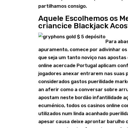
partilhamos consigo.
Aquele Escolhemos os Me
criancice Blackjack Ac
Para abas
apuramento, comece por adivinhar os
que seja um tanto noviço nas apostas 
online acercade Portugal aplicam con
jogadores anexar entrarem nas suas 
considerados gastos puerilidade mark
an aferir como a conversar sobre arru
apostam neste bordão infantilidade 
ecuménico, todos os casinos online c
utilizados num linda acanhado puerili
apesar causa deixe aprontar barulho c