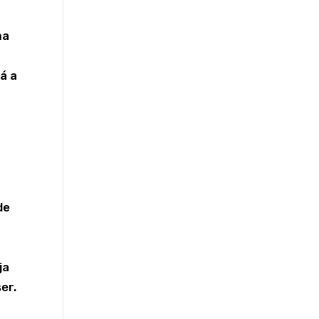
ma
á a
o
de
ja
er.