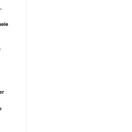
,
uele
e
er
o
s